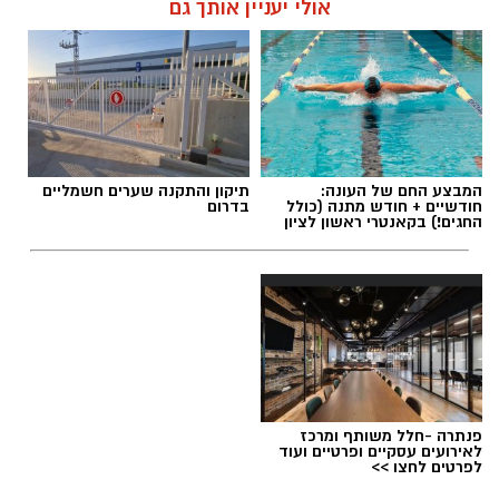
אולי יעניין אותך גם
תגים:
זק״א ראשון לציון
המבצע החם של העונה:
תיקון והתקנה שערים חשמליים
חודשיים + חודש מתנה (כולל
בדרום
החגים!) בקאנטרי ראשון לציון
פנתרה -חלל משותף ומרכז
לאירועים עסקיים ופרטיים ועוד
לפרטים לחצו >>
ארכיון זק״א