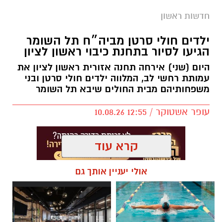
אירוע טרגי נוסף בראשון לציון: גבר בן 56 אותר
חדשות ראשון
הערב (שני) ללא רוח חיים בבית ברחוב מבצע
ילדים חולי סרטן מביה״ח תל השומר
נחשון בעיר.
הגיעו לסיור בתחנת כיבוי ראשון לציון
מתנדבי זק”א מרחב שפלה הוזעקו למקום ופועלים
היום (שני) אירחה תחנה אזורית ראשון לציון את
בזירה לטיפול בכבוד המת.
עמותת רחשי לב, המלווה ילדים חולי סרטן ובני
משפחותיהם מבית החולים שיבא תל השומר
מדובר במקרה השני בתוך פחות מיממה שבו אדם
עופר אשטוקר / 12:55 10.08.26
אותר ללא רוח חיים בתוך בית בראשון לציון. רק
אתמול דווח כי גבר בן 43 אותר ללא רוח חיים בבית
ברחוב אנילביץ’ בעיר. גם במקרה זה הוזעקו למקום
קרא עוד
מתנדבי זק”א מרחב שפלה.
אולי יעניין אותך גם
בשלב זה לא נמסרו פרטים נוספים על נסיבות
תגים:
תחנת כיבוי ראשון לציון
המקרה הערב.
במסגרת הביקור הגיעו הילדים יחד עם צוות
צילום: דוברות זק”א