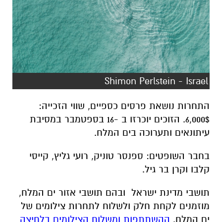
Shimon Perlstein - Israel
התחרות נושאת פרסים כספיים, שווי הזכייה:
6,000$. הזוכים יוכרזו ב -16 בספטמבר במסיבת
עיתונאים ותערוכה בים המלח.
בחבר השופטים: ספנסר טוניק, רועי גליץ, קייסי
קלבו וקרן בר גיל.
תושבי מדינת ישראל ובהם תושבי אזור ים המלח,
מוזמנים לקחת חלק ולשלוח לתחרות צילומים של
ים המלח.
ההשתתפות ומשלוח הצילומים בלחיצה