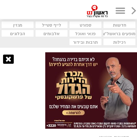
חדשות
ספורט
לייף סטייל
מגזין
מופעים בראשל"צ
פנאי ואוכל
אלבומים
הבלוגים
רכילות
תרבות ובידור