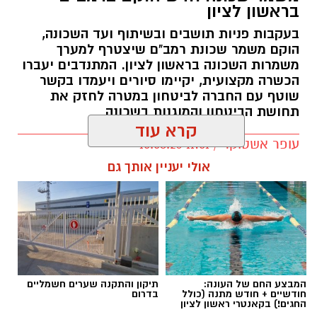
בראשון לציון
בעקבות פניות תושבים ובשיתוף ועד השכונה,
צילום: כיבוי והצלה ראשון לציון
הוקם משמר שכונת רמב"ם שיצטרף למערך
משמרות השכונה בראשון לציון. המתנדבים יעברו
הכשרה מקצועית, יקיימו סיורים ויעמדו בקשר
שוטף עם החברה לביטחון במטרה לחזק את
תחושת הביטחון והמוגנות בשכונה
קרא עוד
עופר אשטוקר / 11:01 10.08.26
אולי יעניין אותך גם
תגים:
משמר שכונת רמב"ם ראשון לציון
המבצע החם של העונה:
תיקון והתקנה שערים חשמליים
חודשיים + חודש מתנה (כולל
בדרום
החגים!) בקאנטרי ראשון לציון