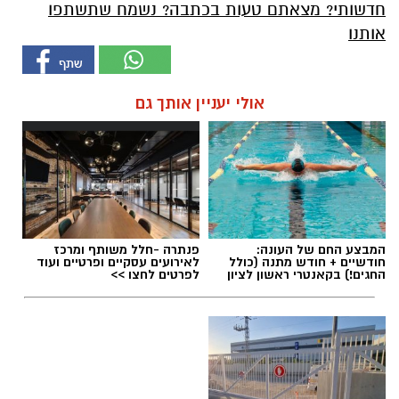
חדשותי? מצאתם טעות בכתבה? נשמח שתשתפו
אותנו
אולי יעניין אותך גם
המבצע החם של העונה:
פנתרה -חלל משותף ומרכז
חודשיים + חודש מתנה (כולל
לאירועים עסקיים ופרטיים ועוד
החגים!) בקאנטרי ראשון לציון
לפרטים לחצו >>