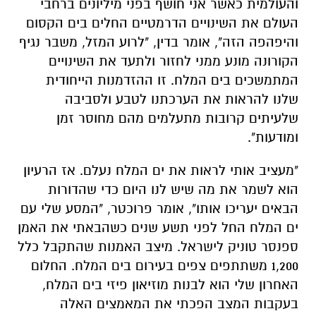
והעולמית כאשר אני חושף בפני מיליונים ברחבי
העולם את השינויים הדרמטיים החלים בים הקסום
והיפהפה הזה", אומר בדין, "לרוע המזל, משבר נגיף
הקורונה מונע ממני לחזור ולתעד את השינויים
המתמשכים בים המלח. זו ההזדמנות הייחודית
שלנו להראות את הערכתנו לטבע ולסביבה
שלעיתים קרובות מתעלמים מהם מחוסר זמן
ומודעות".
"מעציב אותי לראות את ים המלח נעלם. אז הרעיון
הוא לשמר את מה שיש לנו היום כדי שהדורות
הבאים יעריכו אותו", אומר פרוכטר, "המסע שלי עם
ים המלח החל לפני תשע שנים כשהבאתי את האמן
ספנסר טוניק לישראל. מיצב האמנות שהתקבל כלל
1,200 משתתפים צפים בעירום בים המלח. החלום
האחרון שלי הוא לבנות מוזיאון פיזי בים המלח,
בעקבות המצב הפכתי את המאמצים האלה