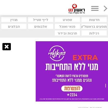
חדשות
ספורט
לייף סטייל
מגזין
מופעים בראשל"צ
פנאי ואוכל
אלבומים
הבלוגים
רכילות
תרבות ובידור