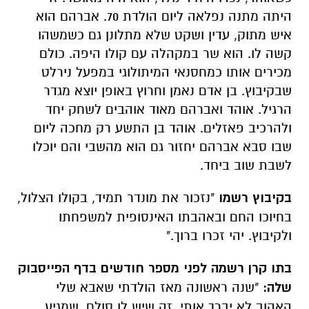
היתה מתנה נפלאה ליום הולדת 70. אברהם הוא
איש מתוק, עדין ושקט שלא מתלונן גם כשמשהו
קשה לו. הוא שר במקהלה עם קולו היפה. כולם
מכירים אותו כמחסנאי המיתולוגי במפעל נירלט
שבקיבוץ. בן אדם נאמן וחרוץ באופן יוצא מגדר
הרגיל. אוהד ואברהם מאוד אוהבים לשחק יחד
ולהרכיב פאזלים. אוהד בן התשע רק מחכה ליום
שבו סבא אברהם יחזור גם הוא מהשבי והם יוכלו
לשבת שוב ביחד.
בקיבוץ רשמו
"נזכור את מונדר תמיד, בקולו הצלול,
בחיוכו החם ובאהבתו האינסופית למשפחתו
ולקיבוץ. יהי זכרו ברוך."
בתו קרן רשמה לפני מספר חודשים
בדף הפייסבוק
שלה:
"שנה ראשונה מאז הולדתי שאבא שלי
האהוב לא יברך אותי. זה שיש לו סולם, שמגיע