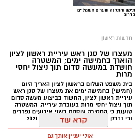
תיקון והתקנה שערים חשמליים
בדרום
חדשות ראשון
צילומים: משרד הבריאות
מעצרו של סגן ראש עיריית ראשון לציון
הוארך בחמישה ימים; המשטרה
משרד הבריאות פרסם אזהרה לציבור מפני שימוש
חושדת במעשה סדום תוך ניצול יחסי
מרות
במוצרי שיער נוספים שנתפסו במסגרת מבצע
פיקוח שנערך בתשעה סניפי רשת "מרכז
בית משפט השלום בראשון לציון האריך היום
(חמישי) בחמישה ימים את מעצרו של סגן ראש
ההחלקות".
עיריית ראשון לציון, החשוד בביצוע מעשה סדום
תוך ניצול יחסי מרות בעובדת עירייה. המשטרה
האזהרה מתפרסמת לאחר שבדיקות מעבדה
טוענת כי החקירה עוסקת בשני אירועים נפרדים
הושלמו לכלל המוצרים שנאספו במהלך המבצע,
וכי נבדק חשד למקרים נוספים משנת 2021
קרא עוד
ובהמשך להודעת משרד הבריאות שפורסמה בחודש
יולי.
עופר אשטוקר / 14:36 06.08.26
אולי יעניין אותך גם