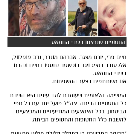
החטופים שנרצחו בשבי החמאס
חיים פרי, יורם מצגר, אברהם מונדר, נדב פופלוול,
אלכסנדר דנציג ויגב בוכשטב נחטפו בחיים ונהרגו
בשבי החמאס.
אנו משתתפים בצער המשפחות.
המשימה הלאומית שעומדת לנגד עינינו היא השבת
כל החטופים הביתה. צה״ל פועל יחד עם כל גופי
הביטחון, בכל האמצעים המודיעיניים והמבצעיים
להשבת כלל החטופות והחטופים הביתה.
"הבוקר התבשרנו כי במהלך הלילה חולצו מרצועת