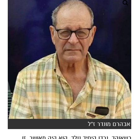
אבהרם מונדר ז"ל
כשאוהד, נכדו היחיד נולד, הוא היה מאושר. זו