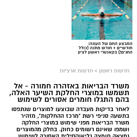
המבצע החם של העונה:
חודשיים + חודש מתנה (כולל
החגים!) בקאנטרי ראשון לציון
חדשות ראשון
>
חדשות ארציות
משרד הבריאות באזהרה חמורה - אל
תשמשו במוצרי החלקת השיער האלה,
בהם התגלו חומרים אסורים לשימוש
לאחר בדיקות מעבדה שבוצעו למוצרים שנתפסו
בתשעה סניפי רשת "מרכז ההחלקות", מזהיר
משרד הבריאות מפני שימוש במוצרי החלקה
ושמפו שאינם רשומים כחוק. בחלק מהמוצרים
נמצאה חומצה גליאוקסילית האסורה לשימוש