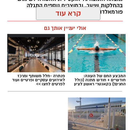
בהחלקות שיער, ובמוצרים נוספים התגלה
פורמאלדהיד - חומר המוגדר כמסרטן
קרא עוד
מנהל האתר / 08:34 07.08.26
אולי יעניין אותך גם
תגים:
משרד הבריאות
,
חומרים מסוכנים
,
מרכז
המבצע החם של העונה:
פנתרה -חלל משותף ומרכז
ההחלקות
חודשיים + חודש מתנה (כולל
לאירועים עסקיים ופרטיים ועוד
החגים!) בקאנטרי ראשון לציון
לפרטים לחצו >>