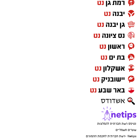
נטיפס רשת חברתית להמלצות
שערים חשמליים
Netips -רשת חברתית לחכמת ההמונים