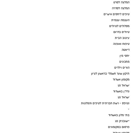
המלצה לסרט
המלצה לסדרה
טיפים ליחסים אישיים
העצמה עצמית
מסלולים לטיולים
טיולים בדרום
עיצוב הבית
טיפוח ואופנה
דיאטה
יחסי מין
מתכונים
הורים וילדים
תיקון שער חשמלי בראשון לציון
מקומון אשדוד
ישראל נט
נדל"ן באשדוד
ישראל נט
נטיפס - רשת חברתית לטיפים והמלצות
-
בתי מלון באשדוד
יישובניק נט
פרסום במקומונים