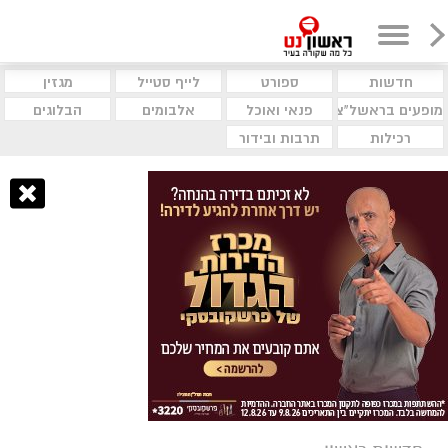
חדשות
ספורט
לייף סטייל
מגזין
מופעים בראשל"צ
פנאי ואוכל
אלבומים
הבלוגים
רכילות
תרבות ובידור