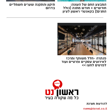
המבצע החם של העונה:
תיקון והתקנה שערים חשמליים
חודשיים + חודש מתנה (כולל
בדרום
החגים!) בקאנטרי ראשון לציון
פנתרה -חלל משותף ומרכז
לאירועים עסקיים ופרטיים ועוד
צילום: איחוד הצלה
לפרטים לחצו >>
הולכת רגל בת 33 נפגעה הבוקר (חמישי) מרכב
ברחוב ירושלים בראשון לציון.
בשעה 10:57 התקבל דיווח במוקד 101 של מד"א
במרחב איילון על התאונה. צוותי מד"א ואיחוד
להודעות מערכת
הצלה הוזעקו למקום והעניקו לה טיפול רפואי
news@isnet.co.il