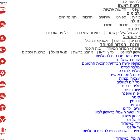
 ראשון לציון
קבוצת
דשות ראשון
שפט
חדשות ארציות
לבומים
ילות
ספורט
אירועים
תרבות
תמונת היום
הילה
נוך
תרבות
ספורט
לוגים
לוג של אייל בן שמחון
טארות עוזי הכהן
בלוגים אורחים
יף סטייל
נדים
בריאות
אטרקציות ובילוי
רונה - המדור המיוחד
רונה - המדור המיוחד
בית תוכנה
שון לציון נט
ערוץ וידאו
אהבנו ברשת
פנאי ואוכל
צרכנות ועסקים
יפס רשת חברתית להמלצות
רים חשמליים
-רשת חברתית לחכמת ההמונים
לצה לסרט
מלצה לסדרה
פים ליחסים אישיים
עצמה עצמית
לולים לטיולים
ולים בדרום
צוב הבית
פוח ואופנה
אטה
סי מין
כונים
רים וילדים
קון שער חשמלי בראשון לציון
ומון אשדוד
ראל נט
ל"ן באשדוד
ראל נט
יפס - רשת חברתית לטיפים והמלצות
י מלון באשדוד