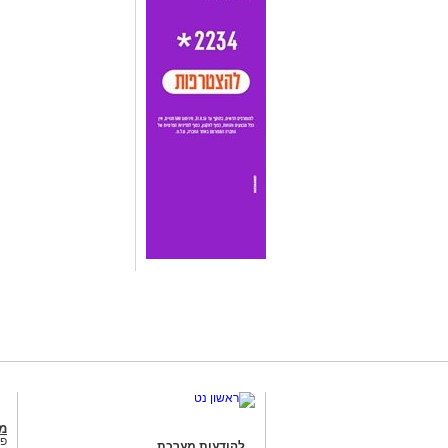
מג
פנ
להודעות מערכת