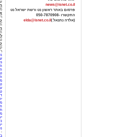
של
news@isnet.co.il
ח
מ
פרסום באתר ראשון נט ורשת ישראל נט
א
התקשרו -
050-7870908
רכ
(אלדה נתנאל )
elda@isnet.co.il
ק
חי
הב
הב
לי
טר
קו
קו
רא
נט
שע
Netips 
המ
ה
טי
ה
מס
טי
עי
טי
די
יח
מת
הו
תי
מק
יש
נד
יש
נט
-
בת