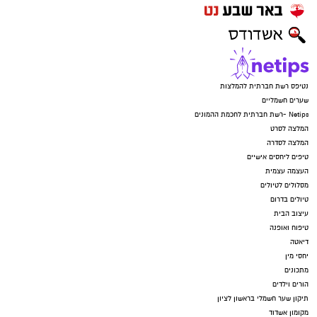
נטיפס רשת חברתית להמלצות
שערים חשמליים
Netips -רשת חברתית לחכמת ההמונים
המלצה לסרט
המלצה לסדרה
טיפים ליחסים אישיים
העצמה עצמית
מסלולים לטיולים
טיולים בדרום
עיצוב הבית
טיפוח ואופנה
דיאטה
יחסי מין
מתכונים
הורים וילדים
תיקון שער חשמלי בראשון לציון
מקומון אשדוד