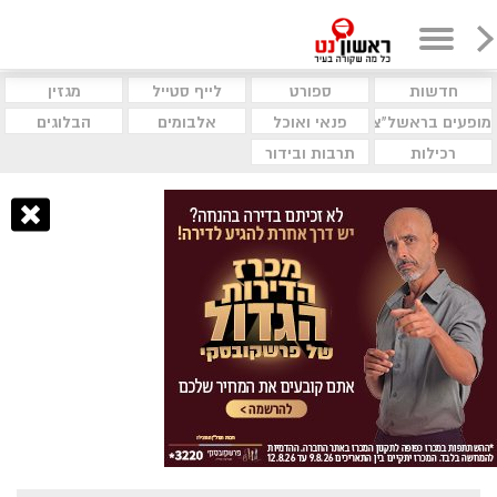
חדשות
ספורט
לייף סטייל
מגזין
מופעים בראשל"צ
פנאי ואוכל
אלבומים
הבלוגים
רכילות
תרבות ובידור