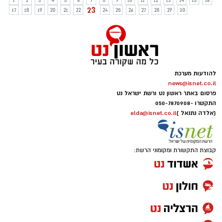
1
2
3
4
5
6
7
8
9
10
11
12
13
14
15
16
23
17
18
19
20
21
22
24
25
26
27
28
29
30
להודעות מערכת
news@isnet.co.il
פרסום באתר ראשון נט ורשת ישראל נט
התקשרו -
050-7870908
(אלדה נתנאל )
elda@isnet.co.il
קבוצת התקשורת ומקומוני הרשת: