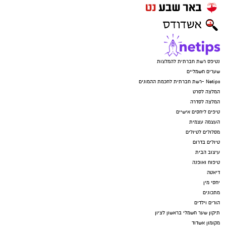
נטיפס רשת חברתית להמלצות
שערים חשמליים
Netips -רשת חברתית לחכמת ההמונים
המלצה לסרט
המלצה לסדרה
טיפים ליחסים אישיים
העצמה עצמית
מסלולים לטיולים
טיולים בדרום
עיצוב הבית
טיפוח ואופנה
דיאטה
יחסי מין
מתכונים
הורים וילדים
תיקון שער חשמלי בראשון לציון
מקומון אשדוד