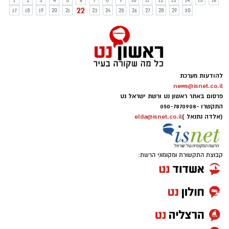
1
2
3
4
5
6
7
8
9
10
11
12
13
14
15
16
22
17
18
19
20
21
23
24
25
26
27
28
29
30
להודעות מערכת
news@isnet.co.il
פרסום באתר ראשון נט ורשת ישראל נט
התקשרו -
050-7870908
(אלדה נתנאל )
elda@isnet.co.il
קבוצת התקשורת ומקומוני הרשת: