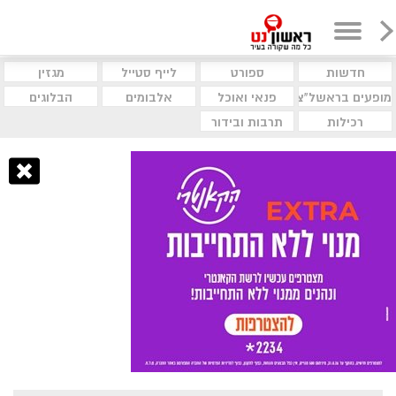
חדשות
ספורט
לייף סטייל
מגזין
מופעים בראשל"צ
פנאי ואוכל
אלבומים
הבלוגים
רכילות
תרבות ובידור