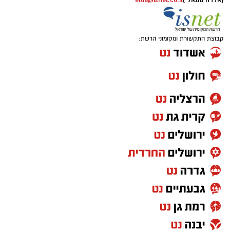
(אלדה נתנאל )
elda@isnet.co.il
קבוצת התקשורת ומקומוני הרשת: