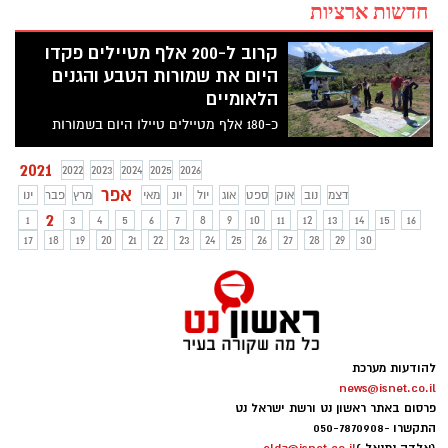
חדשות ארציות
קרוב ל-200 אלף מטיילים פקדו
היום את שמורות הטבע והגנים
הלאומיים
כ-180 אלף מטיילים טיילו היום בשמורות
הטבע והגנים הלאומיים ברחבי הארץ. ברשות
הטבע והגנים מצפים לגל משמעותי נוסף של
2021
2022
2023
2024
2025
2026
מטיילים גם במהלך סוף השבוע
אפר
דצמ
נוב
אוק
ספט
אוג
יול
יונ
מאי
מרץ
פבר
ינו
2
1
3
4
5
6
7
8
9
10
11
12
13
14
15
16
17
18
19
20
21
22
23
24
25
26
27
28
29
30
להודעות מערכת
news@isnet.co.il
פרסום באתר ראשון נט ורשת ישראל נט
התקשרו -
050-7870908