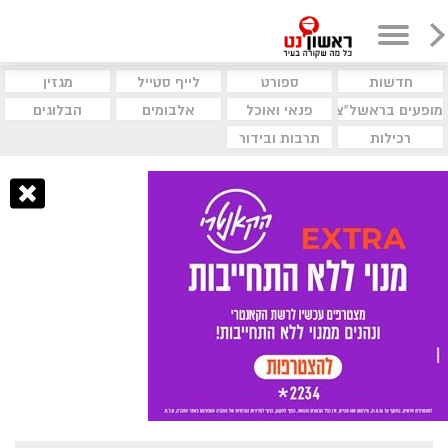
חדשות
ספורט
לייף סטייל
מגזין
מופעים בראשל"צ
פנאי ואוכל
אלבומים
הבלוגים
רכילות
תרבות ובידור