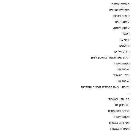
העצמה עצמית
מסלולים לטיולים
טיולים בדרום
עיצוב הבית
טיפוח ואופנה
דיאטה
יחסי מין
מתכונים
הורים וילדים
תיקון שער חשמלי בראשון לציון
מקומון אשדוד
ישראל נט
נדל"ן באשדוד
ישראל נט
נטיפס - רשת חברתית לטיפים והמלצות
-
בתי מלון באשדוד
יישובניק נט
פרסום במקומונים
מקומון אשדוד
משלוחים באשדוד
מסעדות באשדוד