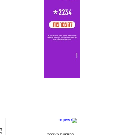
מג
פנ
להודעות מערכת