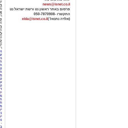
של
news@isnet.co.il
ח
מ
פרסום באתר ראשון נט ורשת ישראל נט
א
התקשרו -
050-7870908
רכ
(אלדה נתנאל )
elda@isnet.co.il
ק
חי
הב
הב
לי
טר
קו
קו
רא
נט
שע
Netips 
המ
ה
טי
ה
מס
טי
עי
טי
די
יח
מת
הו
תי
מק
יש
נד
יש
נט
-
בת