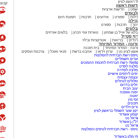
 ראשון לציון
קבוצת
דשות ראשון
שפט
חדשות ארציות
לבומים
ילות
ספורט
אירועים
תרבות
תמונת היום
הילה
נוך
תרבות
ספורט
לוגים
לוג של אייל בן שמחון
טארות עוזי הכהן
בלוגים אורחים
יף סטייל
נדים
בריאות
אטרקציות ובילוי
רונה - המדור המיוחד
רונה - המדור המיוחד
בית תוכנה
שון לציון נט
ערוץ וידאו
אהבנו ברשת
פנאי ואוכל
צרכנות ועסקים
יפס רשת חברתית להמלצות
רים חשמליים
-רשת חברתית לחכמת ההמונים
לצה לסרט
מלצה לסדרה
פים ליחסים אישיים
עצמה עצמית
לולים לטיולים
ולים בדרום
צוב הבית
פוח ואופנה
אטה
סי מין
כונים
רים וילדים
קון שער חשמלי בראשון לציון
ומון אשדוד
ראל נט
ל"ן באשדוד
ראל נט
יפס - רשת חברתית לטיפים והמלצות
י מלון באשדוד