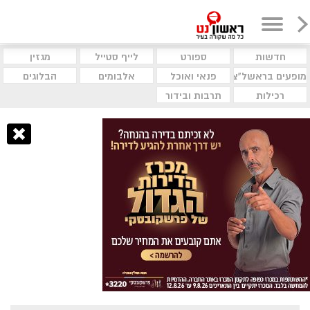
חדשות
ספורט
לייף סטייל
מגזין
מופעים בראשל"צ
פנאי ואוכל
אלבומים
הבלוגים
רכילות
תרבות ובידור