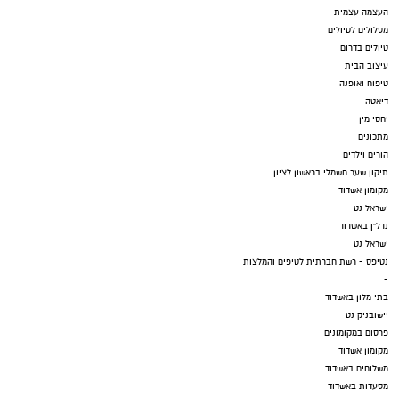
העצמה עצמית
מסלולים לטיולים
טיולים בדרום
עיצוב הבית
טיפוח ואופנה
דיאטה
יחסי מין
מתכונים
הורים וילדים
תיקון שער חשמלי בראשון לציון
מקומון אשדוד
ישראל נט
נדל"ן באשדוד
ישראל נט
נטיפס - רשת חברתית לטיפים והמלצות
-
בתי מלון באשדוד
יישובניק נט
פרסום במקומונים
מקומון אשדוד
משלוחים באשדוד
מסעדות באשדוד