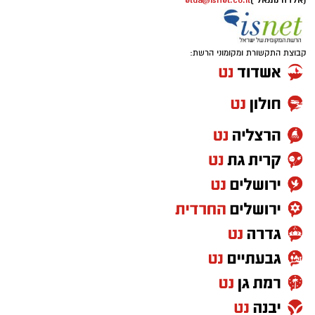
(אלדה נתנאל )
elda@isnet.co.il
קבוצת התקשורת ומקומוני הרשת: