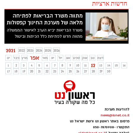
חדשות ארציות
מתווה משרד הבריאות לפתיחה
מלאה של מערכת החינוך קפסולות
משרד הבריאות יביא הערב לאישור הממשלה
מתווה חדש לפתיחת כלל הכיתות וביטול
הקפסולות תוך הפעלת מתווה ״מגן חינוך
מותאם״
2021
2022
2023
2024
2025
2026
אפר
דצמ
נוב
אוק
ספט
אוג
יול
יונ
מאי
מרץ
פבר
ינו
12
1
2
3
4
5
6
7
8
9
10
11
13
14
15
16
17
18
19
20
21
22
23
24
25
26
27
28
29
30
להודעות מערכת
news@isnet.co.il
פרסום באתר ראשון נט ורשת ישראל נט
התקשרו -
050-7870908