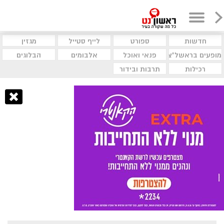
חדשות
ספורט
לייף סטייל
מגזין
מופעים בראשל"צ
פנאי ואוכל
אלבומים
הבלוגים
רכילות
תרבות ובידור