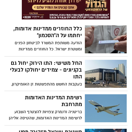
מסיבוכים של הנגיף
כלל החוזרים ממדינות אדומות,
יחתמו על ה"הסכמון"
הודעה משותפת המשרד לביטחון הפנים
ומשטרת ישראל. כל החוזרים ממדינות
אדומות יחתמו על הסכם שמחייב להיות
בבידוד ויציין את מיקום הבידוד
החל משישי: התו הירוק יחול גם
בקניונים - צמידים יחולקו לבעלי
התו
בעקבות החשש מהתפשטות זן האומיקרון,
הוחלט להרחיב את אכיפת התו הירוק גם
למתחמי המסחר הסגורים. בנוסף הוחלט כי
רשימת המדינות האדומות
מחוסנים שיחזרו ממדינות המוגדרות אדומות
מתרחבת
ייכנסו לבידוד ביתי למשך 7 ימים - במקום
בריטניה ודנמרק צפויות להצטרף השבוע
למלוניות
לרשימת המדינות האדומות, שהטיסה אליהן
אסורה לישראלים