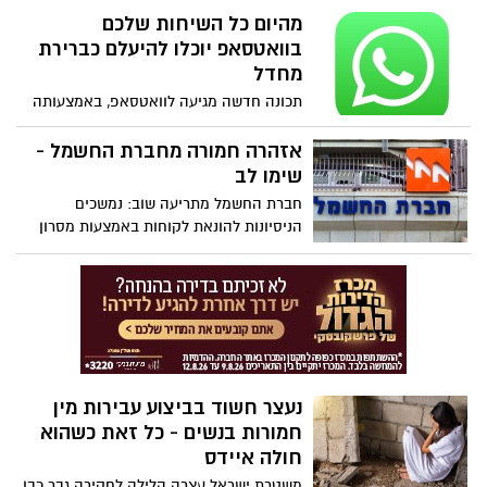
תמימים. מדובר בהודעה שמתקבלת אצל
מהיום כל השיחות שלכם
האזרחים, בעלת סימנים זהים לחלוטין
בוואטסאפ יוכלו להיעלם כברירת
כהודעה של דואר ישראל, בניסיון להוציא
מחדל
מהאזרחים מספר כרטיס אשראי. המשטרה
תכונה חדשה מגיעה לוואטסאפ, באמצעותה
מבקשת שלא ללחוץ על הקישור שמוביל
תוכלו להגדיר כברירת מחדל שכל השיחות
לאתר זדוני
החדשות ייעלמו אחרי פרק זמן מוגדר - 24
אזהרה חמורה מחברת החשמל -
שעות, 7 ימים או 90 יום.
שימו לב
חברת החשמל מתריעה שוב: נמשכים
הניסיונות להונאת לקוחות באמצעות מסרון
שקרי הקורא ללקוחות ״להסדיר את חובם
בהקדם״
נעצר חשוד בביצוע עבירות מין
חמורות בנשים - כל זאת כשהוא
חולה איידס
משטרת ישראל עצרה הלילה לחקירה גבר כבן