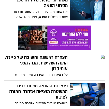
משטרת ישראל מזהירה מפני
מסרוני הונאה
אם אתם מקבלים הודעה ממוסדות כגון -
שחרור משלוח ממכס, פניה מהדואר עם
בקשות לעשות פעולות - זהירות, זו עלולה
להיות תרמית
הצהרה ראשונה וחשובה של פייזר:
המנה השלישית מגנה מפני
אומיקרון
על בסיס בחינות מעבדה נמסר מ פייזר
וביונטק כי הווריאנט החדש מחליש
משמעותית את כמות הנוגדנים של שתי מנות,
ניסיונות ההונאה משתדרגים -
אך מנה שלישית יעילה מולו. הן הוסיפו כי הן
המשטרה מוציאה אזהרה חמורה
יוכלו לפתח חיסון חדש נגדו, במקרה הצורך,
לציבור
עד מרץ
משטרת ישראל מוציאה אזהרה חמורה
לציבור, פן יפול קורבן בניסיון הונאת אזרחים