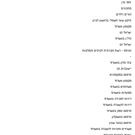
יחסי מין
מתכונים
הורים וילדים
תיקון שער חשמלי בראשון לציון
מקומון אשדוד
ישראל נט
נדל"ן באשדוד
ישראל נט
נטיפס - רשת חברתית לטיפים והמלצות
-
בתי מלון באשדוד
יישובניק נט
פרסום במקומונים
מקומון אשדוד
משלוחים באשדוד
מסעדות באשדוד
דירות למכירה באשדוד
דירות להשכרה באשדוד
פרסום עסק באשדוד
פרסום באשקלון
פרסום בבאר שבע
משרדים וחנויות להשכרה באשדוד