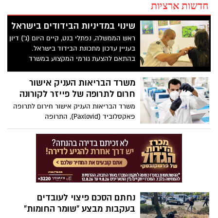
חדשות ארציות
שינוי במדיניות הבידודים בישראל
ראש הממשלה, נפתלי בנט, קיים היום (ג') דיון
בעניין עדכון מתכונת הבידוד בישראל.
בהתאם להצעת גורמי המקצוע במשרד
הבריאות - הוחלט על עדכון מדיניות הבידוד
למחוסנים שנחשפו למאומת בנגיף הקורונה
משרד הבריאות העניק אישור
חרום לתרופה של פייזר לקורונה
משרד הבריאות העניק אישור חירום לתרופה
פאקסלוביד (Paxlovid), התרופה
האנטי-ויראלית של חברת פייזר לטיפול
בקורונה
נחתם הסכם פיצוי לעובדים
בעקבות מבצע "שומר החומות"