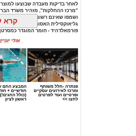
לאחר בדיקות מעבדה שבוצעו למוצר
"מרכז ההחלקות", מזהיר משרד הברי
ושמפו שאינם רשומים כחוק. בחלק 
קרא ע
גליאוקסילית האסורה לשימוש בהחלק
פורמאלדהיד - חומר המוגדר כמסרטן
אולי יעניי
פנתרה -חלל משותף
המבצע החם של
ומרכז לאירועים עסקיים
חודשיים + חו
ופרטיים ועוד לפרטים
(כולל החגים!)
לחצו >>
ראשון לציון