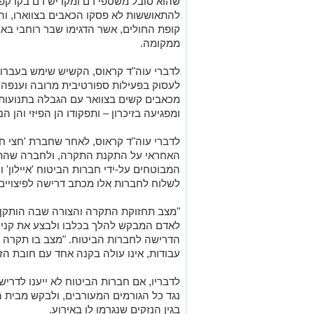
שהוא סובל משטפי דם ומקריש דם בקרקפת
להתאוששות לא פסקו הכאבים בצווארו, וה
קופת החולים, אשר הדגימו שבר רוחבי באחת
ממקומה.
לדברי עוה"ד קראוס, הקשיש שימש בעברו כמ
לעסוק בפעילות ספורטיבית מרובה וענפה. 
מכאבים קשים בצוואר עם הגבלה בתנועות 
ומפגיעה בזיכרון – ותפקודו הן הפיזי והן ה
לדברי עוה"ד קראוס, לאחר שחברת 'חצי ח
האחראי על התקנת התקרה, ולחברה שהת
המבוטחים על-ידי חברות הביטוח 'איילון' ו
לשלוח לחברות אלו מכתב דרישה לפיצויי
"מצב תחזוקת התקרה והצורה שבה הותקן ה
לאדם המבקש להלך בכלבו ולבצע את קניותי
הדרישה לחברות הביטוח. "מצב בו תקרה 
עבודות, אינו עולה בקנה אחד עם חובת הזה
לדבריו, אם חברות הביטוח לא ייענו לדריש
נגד כל הגורמים המעורבים, ולבקש מבית 
בגין הנזקים שנגרמו לו באירוע.