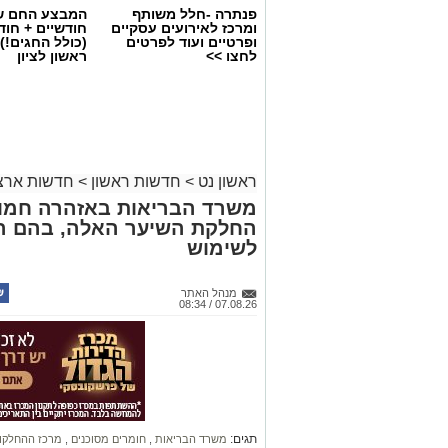
פנתרה -חלל משותף
המבצע החם של
ומרכז לאירועים עסקיים
חודשיים + חו
ופרטיים ועוד לפרטים
(כולל החגים!)
לחצו >>
ראשון לציון
ראשון נט
>
חדשות ראשון
>
חדשות ארצי
משרד הבריאות באזהרה חמור
החלקת השיער האלה, בהם הת
לשימוש
מנהל האתר
07.08.26 / 08:34
תגים:
משרד הבריאות
,
חומרים מסוכנים
,
מרכז ההחלקו