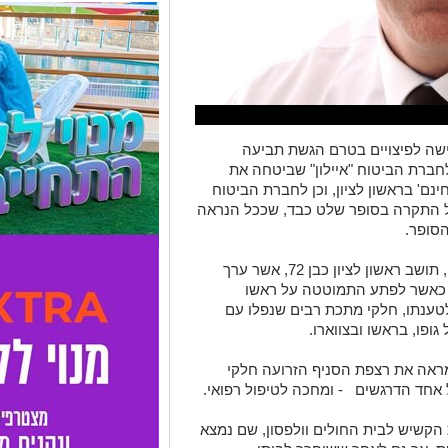
ישה לפיצויים בטרם הגשת תביעה
חברת הביטוח "איילון" שביטחה את
ם' בראשון לציון, וכן לחברת הביטוח
 התקרה בסופר שלט כבד, שככל הנראה
הסופר.
את המכתב שלח עוה"ד קראוס בשם מרשו, תושב ראשון לציון כבן 72, אשר ערך
, כאשר לפתע התמוטטה על ראשו
 לא פחות מ-6 מטרים. לטענתו, חלקי מתכת רבים שנפלו עם
ופו, בראשו ובצווארו.
מראה את רצפת הסניף הזרועה חלקי
אחד הדרגשים - ומחכה לטיפול רפואי.
הקשיש לבית החולים וולפסון, שם נמצא