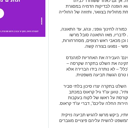
. אך גם לאחר ששוחרר לביתו
וא הופנה לבדיקות הדמיה במסגרת
 מחוליות בצוואר, ותזוזה של החולייה
ורה לחינוך גופני, ונהג, עד התאונה,
לדבריו, מאז התאונה סובל מרשו
וכן מכאבי ראש רצופים, מסחרחורות,
נפשי - נפגעו בצורה קשה.
ינם' העבירה את האחריות למהנדס
קינה את השלט בתקרה שקרסה –
'כלל' – לא נותרה בידו הברירה אלא
ם טרם הגשת תביעה משפטית.
שלט בתקרה יצרו סיכון בלתי סביר
ו", טוען עו"ד גיל קראוס במכתב
קורסת על ראשו של לקוח בעקבות
ירות החלה עליכם", דברי עו"ד קראוס.
ותיו, ביקש מרשו להגיש תביעה נזיקית
המשפט להשית עליהם פיצויים מוגברים