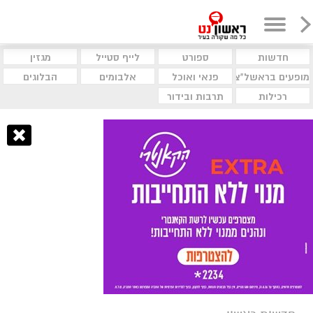
חדשות
ספורט
לייף סטייל
מגזין
מופעים בראשל"צ
פנאי ואוכל
אלבומים
הבלוגים
רכילות
תרבות ובידור