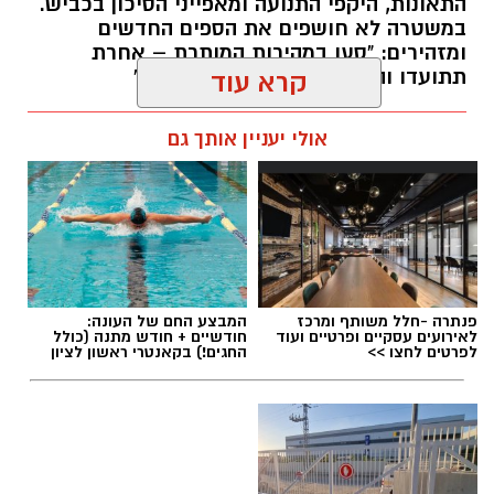
התאונות, היקפי התנועה ומאפייני הסיכון בכביש.
במשטרה לא חושפים את הספים החדשים
ומזהירים: "סעו במהירות המותרת – אחרת
תתועדו והדו"ח יישלח ישירות אליכם"
קרא עוד
עופר אשטוקר / 17:26 09.08.26
אולי יעניין אותך גם
תגים:
מצלמות מהירות
,
עדכון סף האכיפה במצלמות
פנתרה -חלל משותף ומרכז
המבצע החם של העונה:
מהירות
לאירועים עסקיים ופרטיים ועוד
חודשיים + חודש מתנה (כולל
לפרטים לחצו >>
החגים!) בקאנטרי ראשון לציון