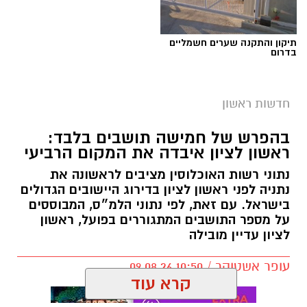
תיקון והתקנה שערים חשמליים
בדרום
חדשות ראשון
צילום: דוברות המשטרה
בהפרש של חמישה תושבים בלבד:
ראשון לציון איבדה את המקום הרביעי
אגף התנועה של משטרת ישראל נערך לשינוי
נתוני רשות האוכלוסין מציבים לראשונה את
משמעותי באופן האכיפה באמצעות מצלמות
נתניה לפני ראשון לציון בדירוג היישובים הגדולים
המהירות. בימים הקרובים צפויים להיכנס לתוקף
בישראל. עם זאת, לפי נתוני הלמ״ס, המבוססים
על מספר התושבים המתגוררים בפועל, ראשון
ספי אכיפה מעודכנים במצלמות א־3 המוצבות
לציון עדיין מובילה
בדרכים ובצמתים ברחבי הארץ.
עופר אשטוקר / 10:50 09.08.26
המהלך מגיע על רקע הקטל המתמשך בכבישים.
קרא עוד
במשטרה מציינים כי בשנה האחרונה נהרגו מאות