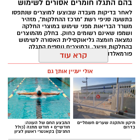
בהם התגלו חומרים אסורים לשימוש
לאחר בדיקות מעבדה שבוצעו למוצרים שנתפסו
בתשעה סניפי רשת "מרכז ההחלקות", מזהיר
משרד הבריאות מפני שימוש במוצרי החלקה
ושמפו שאינם רשומים כחוק. בחלק מהמוצרים
נמצאה חומצה גליאוקסילית האסורה לשימוש
בהחלקות שיער, ובמוצרים נוספים התגלה
פורמאלדהיד - חומר המוגדר כמסרטן
קרא עוד
מנהל האתר / 08:34 07.08.26
אולי יעניין אותך גם
תגים:
משרד הבריאות
,
חומרים מסוכנים
,
מרכז
תיקון והתקנה שערים חשמליים
המבצע החם של העונה:
ההחלקות
בדרום
חודשיים + חודש מתנה (כולל
החגים!) בקאנטרי ראשון לציון