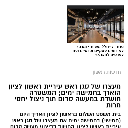
פנתרה -חלל משותף ומרכז
לאירועים עסקיים ופרטיים ועוד
לפרטים לחצו >>
חדשות ראשון
צילומים: משרד הבריאות
מעצרו של סגן ראש עיריית ראשון לציון
הוארך בחמישה ימים; המשטרה
משרד הבריאות פרסם אזהרה לציבור מפני שימוש
חושדת במעשה סדום תוך ניצול יחסי
מרות
במוצרי שיער נוספים שנתפסו במסגרת מבצע
פיקוח שנערך בתשעה סניפי רשת "מרכז
בית משפט השלום בראשון לציון האריך היום
(חמישי) בחמישה ימים את מעצרו של סגן ראש
ההחלקות".
עיריית ראשון לציון, החשוד בביצוע מעשה סדום