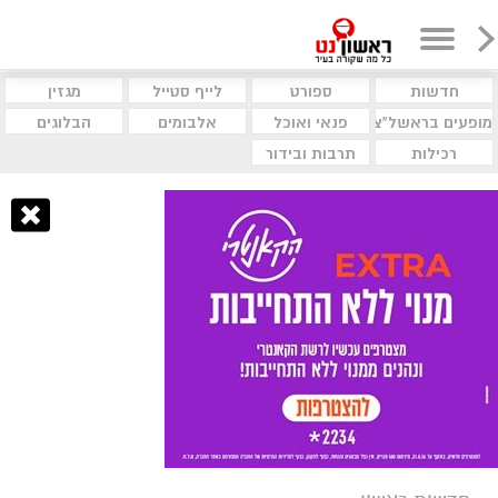
חדשות
ספורט
לייף סטייל
מגזין
מופעים בראשל"צ
פנאי ואוכל
אלבומים
הבלוגים
רכילות
תרבות ובידור