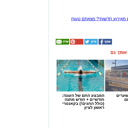
 מאירוע חדשותי? מצאתם טעות
ן אותך גם
שערים
המבצע החם של העונה:
ם
חודשיים + חודש מתנה
(כולל החגים!) בקאנטרי
ראשון לציון