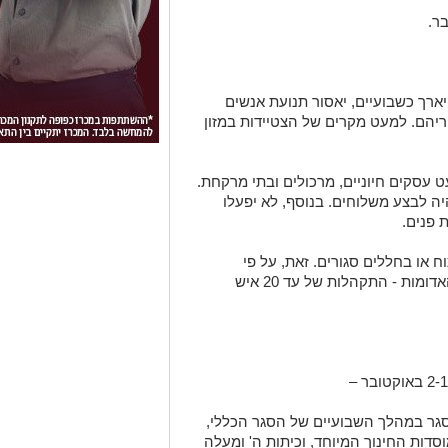
ארך כשבועיים, יאסור תנועת אנשים
ים ממקום מגוריהם. למעט מקרים של הצטיידות במזון
ט עסקים חיוניים, מרכולים ובתי מרקחת.
היה לבצע משלוחים. בנוסף, לא יפעלו
ת פנים.
 או בחללים סגורים. זאת, על פי
התנאים שנקבעו במתווה הרמזור בערים האדומות - התקהלות של עד 20 איש
סגר במהלך השבועיים של הסגר הכללי,
ט מוסדות החינוך המיוחד, וכיתות ה' ומעלה