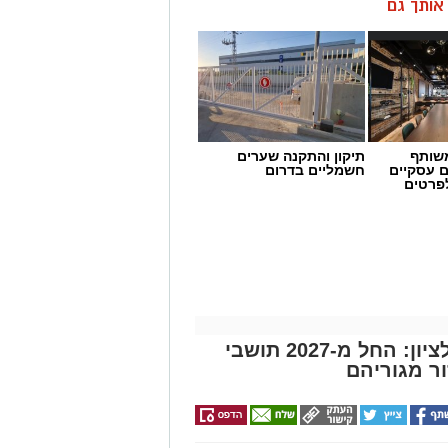
ן אותך גם
שותף
תיקון והתקנה שערים
ם עסקיים
חשמליים בדרום
לפרטים
שינוי דרמטי בחנייה בראשון לציון: החל מ-2027 תושבי
ר מגוריהם
10:5 התקבל דיווח במוקד 101 של מד"א במרחב איילון על התאונה. צוותי
ה טיפול רפואי ראשוני בזירה.