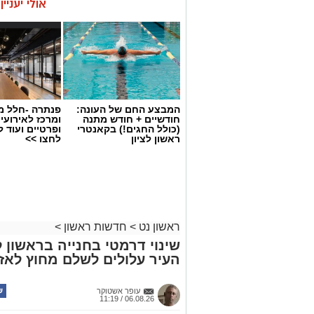
אולי יעניי
המבצע החם של העונה:
פנתרה -חלל מ
חודשיים + חודש מתנה
ומרכז לאירועי
(כולל החגים!) בקאנטרי
ופרטיים ועוד 
ראשון לציון
לחצו >>
ראשון נט
>
חדשות ראשון
>
צילום: איחוד הצלה
הולכת רגל בת 33 נפגעה הבוקר (חמישי) מרכב ברחוב ירושלים בראשון לציון.
העיר עלולים לשלם מחוץ לאזו
בשעה 7
עופר אשטוקר
מד"א ואיחוד הצלה הוזעקו למקום והעניקו ל
06.08.26 / 11:19