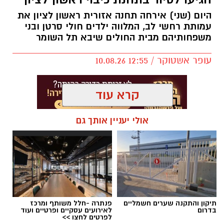
היום (שני) אירחה תחנה אזורית ראשון לציון את
עמותת רחשי לב, המלווה ילדים חולי סרטן ובני
משפחותיהם מבית החולים שיבא תל השומר
עופר אשטוקר / 12:55 10.08.26
קרא עוד
אולי יעניין אותך גם
תגים:
תחנת כיבוי ראשון לציון
במסגרת הביקור הגיעו הילדים יחד עם צוות
העמותה לתחנה, שם עברו הדרכה, הכירו מקרוב
את עבודת לוחמי האש, את רכבי הכיבוי והחילוץ
ואת הציוד המשמש אותם באירועי חירום.
תיקון והתקנה שערים חשמליים
פנתרה -חלל משותף ומרכז
בדרום
לאירועים עסקיים ופרטיים ועוד
לפרטים לחצו >>