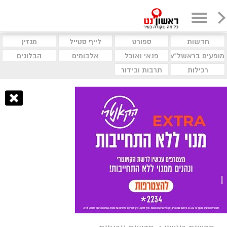
חדשות
ספורט
לייף סטייל
מגזין
מופעים בראשל"צ
פנאי ואוכל
אלבומים
הבלוגים
רכילות
תרבות ובידור