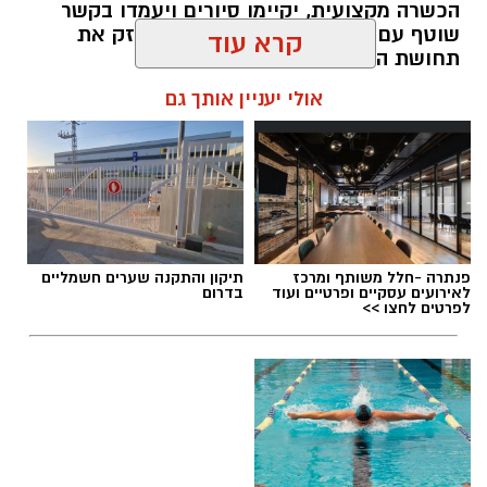
הכשרה מקצועית, יקיימו סיורים ויעמדו בקשר
שוטף עם החברה לביטחון במטרה לחזק את
תחושת הביטחון והמוגנות בשכונה
קרא עוד
עופר אשטוקר / 11:01 10.08.26
אולי יעניין אותך גם
תגים:
משמר שכונת רמב"ם ראשון לציון
פנתרה -חלל משותף ומרכז
תיקון והתקנה שערים חשמליים
לאירועים עסקיים ופרטיים ועוד
בדרום
לפרטים לחצו >>