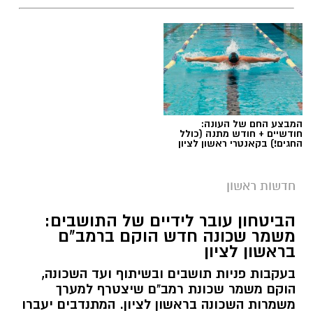
הביקור היווה עבור הילדים חוויה מיוחדת ומעצימה,
לצד היכרות מקרוב עם עבודת לוחמי האש
וחשיבותה למען ביטחון הציבור.
צפו בתמונות:
המבצע החם של העונה:
חודשיים + חודש מתנה (כולל
החגים!) בקאנטרי ראשון לציון
חדשות ראשון
הביטחון עובר לידיים של התושבים:
משמר שכונה חדש הוקם ברמב"ם
בראשון לציון
בעקבות פניות תושבים ובשיתוף ועד השכונה,
צילום: כיבוי והצלה ראשון לציון
הוקם משמר שכונת רמב"ם שיצטרף למערך
משמרות השכונה בראשון לציון. המתנדבים יעברו