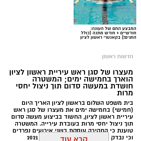
המבצע החם של העונה:
חודשיים + חודש מתנה (כולל
החגים!) בקאנטרי ראשון לציון
חדשות ראשון
צילומים: משרד הבריאות
מעצרו של סגן ראש עיריית ראשון לציון
הוארך בחמישה ימים; המשטרה
משרד הבריאות פרסם אזהרה לציבור מפני שימוש
חושדת במעשה סדום תוך ניצול יחסי
מרות
במוצרי שיער נוספים שנתפסו במסגרת מבצע
פיקוח שנערך בתשעה סניפי רשת "מרכז
בית משפט השלום בראשון לציון האריך היום
(חמישי) בחמישה ימים את מעצרו של סגן ראש
ההחלקות".
עיריית ראשון לציון, החשוד בביצוע מעשה סדום
תוך ניצול יחסי מרות בעובדת עירייה. המשטרה
האזהרה מתפרסמת לאחר שבדיקות מעבדה
טוענת כי החקירה עוסקת בשני אירועים נפרדים
הושלמו לכלל המוצרים שנאספו במהלך המבצע,
וכי נבדק חשד למקרים נוספים משנת 2021
קרא עוד