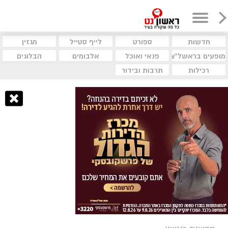
חדשות
ספורט
לייף סטייל
מגזין
מופעים בראשל"צ
פנאי ואוכל
אלבומים
הבלוגים
רכילות
תרבות ובידור