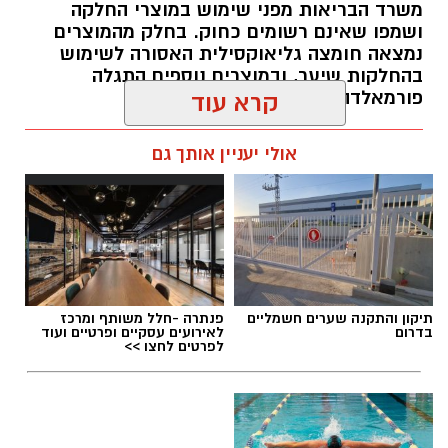
משרד הבריאות מפני שימוש במוצרי החלקה
ושמפו שאינם רשומים כחוק. בחלק מהמוצרים
נמצאה חומצה גליאוקסילית האסורה לשימוש
בהחלקות שיער, ובמוצרים נוספים התגלה
פורמאלדהיד - חומר המוגדר כמסרטן
קרא עוד
מנהל האתר / 08:34 07.08.26
אולי יעניין אותך גם
תגים:
משרד הבריאות
,
חומרים מסוכנים
,
מרכז
תיקון והתקנה שערים חשמליים
פנתרה -חלל משותף ומרכז
ההחלקות
בדרום
לאירועים עסקיים ופרטיים ועוד
לפרטים לחצו >>