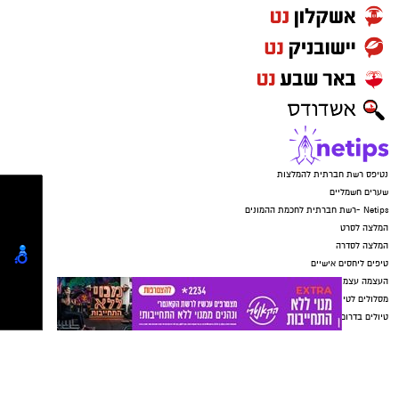
יש לכם מידע חשוב שטרם נחשף? צילומים מאירוע
את קוד הגישה לטלפון הנייד שלו.
חדשותי? מצאתם טעות בכתבה? נשמח שתשתפו
מנגד, סנגורו של החשוד, עו"ד ישראל קליין, טען כי
אותנו
מדובר בתלונת שווא שהוגשה על רקע סכסוך פנימי
בעירייה. לדבריו, בשבועות האחרונים הופצו הודעות
ווטסאפ בקבוצות של העירייה הנוגעות לחשוד, וכי
לפני כשבועיים הגיש מרשו תלונה במשטרה בגין
איומים וסחיטה. לטענת ההגנה, הרקע לפרשה הוא
מאבק פנימי סביב אכיפת נוכחות עובדים בעירייה.
עוד טען הסנגור כי לא התקיימו יחסי מרות בין
החשוד למתלוננת וכי מדובר בשני בגירים, ולכן
לשיטתו לא בוצעה עבירה.
בהחלטתו קבע השופט ישראל פת כי מחומר
החקירה עולה שהמתלוננת סיפרה על האירועים
בזמן אמת. עוד קבע כי בשלב זה קיים חשד סביר
נגד החשוד, לצד עילות של מסוכנות וחשש לשיבוש