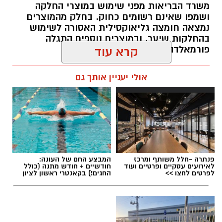
משרד הבריאות מפני שימוש במוצרי החלקה
ושמפו שאינם רשומים כחוק. בחלק מהמוצרים
נמצאה חומצה גליאוקסילית האסורה לשימוש
בהחלקות שיער, ובמוצרים נוספים התגלה
פורמאלדהיד - חומר המוגדר כמסרטן
קרא עוד
מנהל האתר / 08:34 07.08.26
אולי יעניין אותך גם
תגים:
משרד הבריאות
,
חומרים מסוכנים
,
מרכז
פנתרה -חלל משותף ומרכז
המבצע החם של העונה:
ההחלקות
לאירועים עסקיים ופרטיים ועוד
חודשיים + חודש מתנה (כולל
לפרטים לחצו >>
החגים!) בקאנטרי ראשון לציון