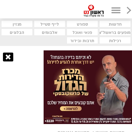
חדשות
ספורט
לייף סטייל
מגזין
מופעים בראשל"צ
פנאי ואוכל
אלבומים
הבלוגים
רכילות
תרבות ובידור