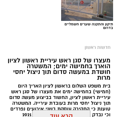
תיקון והתקנה שערים חשמליים
בדרום
חדשות ראשון
צילומים: משרד הבריאות
מעצרו של סגן ראש עיריית ראשון לציון
הוארך בחמישה ימים; המשטרה
משרד הבריאות פרסם אזהרה לציבור מפני שימוש
חושדת במעשה סדום תוך ניצול יחסי
מרות
במוצרי שיער נוספים שנתפסו במסגרת מבצע
פיקוח שנערך בתשעה סניפי רשת "מרכז
בית משפט השלום בראשון לציון האריך היום
(חמישי) בחמישה ימים את מעצרו של סגן ראש
ההחלקות".
עיריית ראשון לציון, החשוד בביצוע מעשה סדום
תוך ניצול יחסי מרות בעובדת עירייה. המשטרה
האזהרה מתפרסמת לאחר שבדיקות מעבדה
טוענת כי החקירה עוסקת בשני אירועים נפרדים
הושלמו לכלל המוצרים שנאספו במהלך המבצע,
וכי נבדק חשד למקרים נוספים משנת 2021
קרא עוד