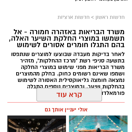
חדשות ראשון
>
חדשות ארציות
משרד הבריאות באזהרה חמורה - אל
תשמשו במוצרי החלקת השיער האלה,
בהם התגלו חומרים אסורים לשימוש
לאחר בדיקות מעבדה שבוצעו למוצרים שנתפסו
בתשעה סניפי רשת "מרכז ההחלקות", מזהיר
משרד הבריאות מפני שימוש במוצרי החלקה
ושמפו שאינם רשומים כחוק. בחלק מהמוצרים
נמצאה חומצה גליאוקסילית האסורה לשימוש
בהחלקות שיער, ובמוצרים נוספים התגלה
פורמאלדהיד - חומר המוגדר כמסרטן
קרא עוד
מנהל האתר / 08:34 07.08.26
אולי יעניין אותך גם