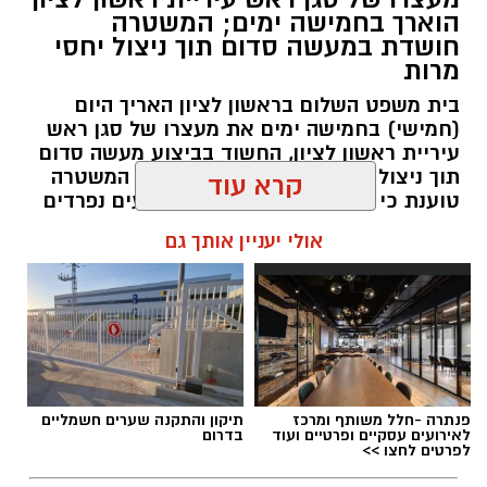
הוארך בחמישה ימים; המשטרה
משרד הבריאות פרסם אזהרה לציבור מפני שימוש
חושדת במעשה סדום תוך ניצול יחסי
מרות
במוצרי שיער נוספים שנתפסו במסגרת מבצע
פיקוח שנערך בתשעה סניפי רשת "מרכז
בית משפט השלום בראשון לציון האריך היום
(חמישי) בחמישה ימים את מעצרו של סגן ראש
ההחלקות".
עיריית ראשון לציון, החשוד בביצוע מעשה סדום
תוך ניצול יחסי מרות בעובדת עירייה. המשטרה
האזהרה מתפרסמת לאחר שבדיקות מעבדה
טוענת כי החקירה עוסקת בשני אירועים נפרדים
הושלמו לכלל המוצרים שנאספו במהלך המבצע,
וכי נבדק חשד למקרים נוספים משנת 2021
קרא עוד
ובהמשך להודעת משרד הבריאות שפורסמה בחודש
יולי.
עופר אשטוקר / 14:36 06.08.26
אולי יעניין אותך גם
בין המוצרים שנמצאו ואינם רשומים במאגרי משרד
הבריאות, ולכן חל איסור לשווקם:
PROTEIN + MINERAL PREMIUM HAIR
תגים:
הטרדה מינית
,
מעצר סגן ראש עיריית ראשון
STRAIGHTENING
פנתרה -חלל משותף ומרכז
תיקון והתקנה שערים חשמליים
לציון
Protein Mineral Premium Pre Treatment
לאירועים עסקיים ופרטיים ועוד
בדרום