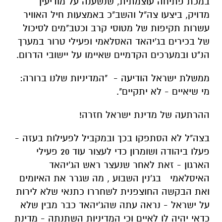
במכת פתיחה עוצמתית, שנשענה על מודיעין
מדויק, ביצעו צה"ל והשב"כ באמצעות חיל האוויר
עשרות תקיפות של מטוסי קרב וכטב"מים לסיכול
של בכירים בג'יהאד האסלאמי ופעילי טרור במערך
הנ"ט ובמערכים הקדמיים שאיימו על יישובי הדרום.
ממשלת ישראל הודיעה - "המדיניות שלנו ברורה:
מי שיאיים - לא יתקיים".
ההרתעה של מדינת ישראל חזרה!
בצה"ל לא הסתפקו בכך ובמקביל לפעילות בעזה -
פעלו ביהודה ושומרון כדי לעצור עוד 20 פעילי
הארגון - זאת לאחר שנעצר
ראש הג'יהאד
האיסלאמי בג'נין
השבוע , מה שגרר את האיומים
ואת הבקשה החוצפנית לשחררו כתנאי שלא לירות
על ישראל - נראה עתה שהג'יהאד כבר מבין שלא
כדאי יהיה לו לאיים וכי המדיניות השתנתה - מדינת