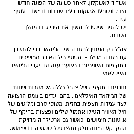
אשדוד לאשקלון. לאחר כשעה של הפוגה חודש
הירי, ונשמעו אזעקות בעיר שדרות וביישובי עוטף
עזה.
יש להניח שינסו להמשיך את הירי גם במהלך
השבת.
צה"ל רק המתין לתגובה של הג'יהאד כדי להמשיך
עם תגובה משלו - מטוסי חיל האוויר ממשיכים
בתקיפות האוויריות ברצועת עזה נגד יעדי הג'יהאד
האיסלאמי.
תוכנית התקיפה של צה"ל כללה 26 מטרות שונות
של הג'יהאד האיסלאמי, בהם יעדים בעומק הרצועה
לצד עמדות תצפית בחזית. מטוסי קרב ומל"טים של
חיל האוויר הטילו אתמול טילים ופצצות בהיקף של
16 טונות חימושים, כאשר גם ארטילריה מדויקת
מהקרקע הייתה חלק מהארסנל שנעשה בו שימוש.