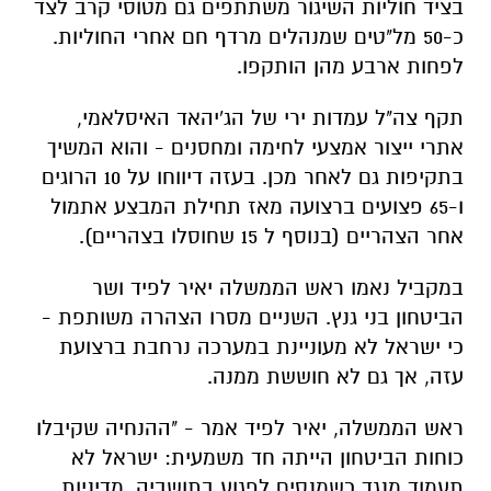
בציד חוליות השיגור משתתפים גם מטוסי קרב לצד
כ-50 מל"טים שמנהלים מרדף חם אחרי החוליות.
לפחות ארבע מהן הותקפו.
תקף צה"ל עמדות ירי של הג'יהאד האיסלאמי,
אתרי ייצור אמצעי לחימה ומחסנים - והוא המשיך
בתקיפות גם לאחר מכן. בעזה דיווחו על 10 הרוגים
ו-65 פצועים ברצועה מאז תחילת המבצע אתמול
אחר הצהריים (בנוסף ל 15 שחוסלו בצהריים).
במקביל נאמו ראש הממשלה יאיר לפיד ושר
הביטחון בני גנץ. השניים מסרו הצהרה משותפת -
כי ישראל לא מעוניינת במערכה נרחבת ברצועת
עזה, אך גם לא חוששת ממנה.
ראש הממשלה, יאיר לפיד אמר - "ההנחיה שקיבלו
כוחות הביטחון הייתה חד משמעית: ישראל לא
תעמוד מנגד כשמנסים לפגוע בתושביה. מדיניות