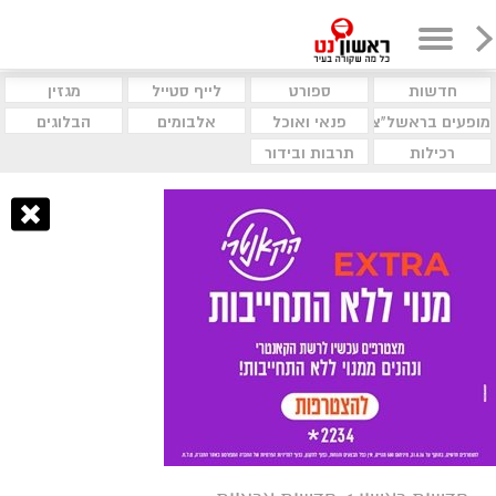
חדשות
ספורט
לייף סטייל
מגזין
מופעים בראשל"צ
פנאי ואוכל
אלבומים
הבלוגים
רכילות
תרבות ובידור