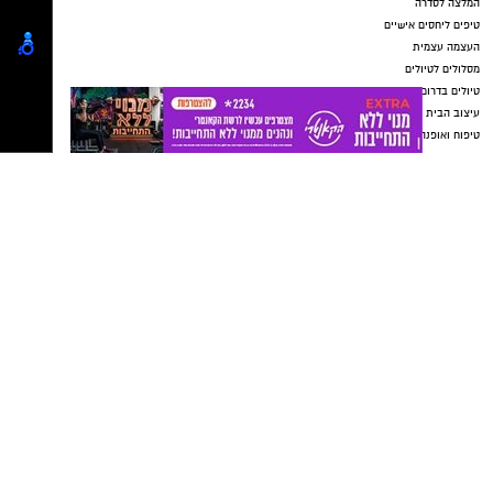
עוד טען הסנגור כי לא התקיימו יחסי מרות בין
החשוד למתלוננת וכי מדובר בשני בגירים, ולכן
לשיטתו לא בוצעה עבירה.
בהחלטתו קבע השופט ישראל פת כי מחומר
החקירה עולה שהמתלוננת סיפרה על האירועים
בזמן אמת. עוד קבע כי בשלב זה קיים חשד סביר
נגד החשוד, לצד עילות של מסוכנות וחשש לשיבוש
הליכי חקירה, ולכן הורה על הארכת מעצרו
בחמישה ימים.
בעקבות הארכת המעצר, בארגון "בונות
אלטרנטיבה" מסרו:
"מי שמחזיק בתפקיד ציבורי
חייב להיות ראוי לאמון הציבור, לשמש דוגמה
אישית ולכבד את החוק. אנחנו מאמינות למתלוננות
ודורשות עבורה את חקר האמת, מיצוי הדין וצדק.
כל נפגעת שתאסוף את האומץ להתלונן צריכה