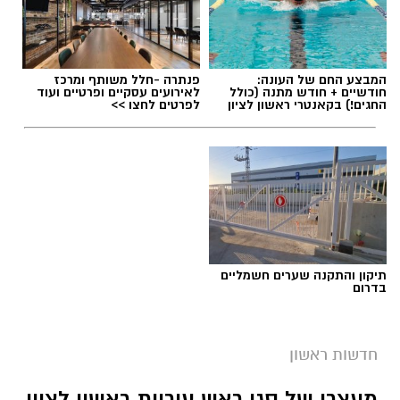
תגים:
משרד הבריאות
,
חומרים מסוכנים
,
מרכז
המבצע החם של העונה:
פנתרה -חלל משותף ומרכז
ההחלקות
חודשיים + חודש מתנה (כולל
לאירועים עסקיים ופרטיים ועוד
החגים!) בקאנטרי ראשון לציון
לפרטים לחצו >>
תיקון והתקנה שערים חשמליים
בדרום
חדשות ראשון
צילומים: משרד הבריאות
מעצרו של סגן ראש עיריית ראשון לציון