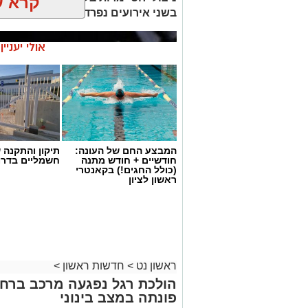
קרא ע
בשני אירועים נפרדים וכי נבדק חשד למ
אולי יעניי
המבצע החם של העונה:
תיקון והתקנה 
חודשיים + חודש מתנה
חשמליים בדרו
(כולל החגים!) בקאנטרי
ראשון לציון
ראשון נט
>
חדשות ראשון
>
הולכת רגל נפגעה מרכב ברחוב
פונתה במצב בינוני
מעצר חשוד