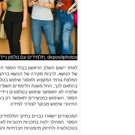
depositphotos ,תלמידים עם טלפון נייד
לאחר יישום השלב הראשון בבתי הספר היס
של הנושא, לרבות סקירה של הנושא ברחב
המלצת גורמי המקצוע ולאסור שימוש בטלפו
בהתאם לכך, החל משנת הלימודים תשפ"ז ת
שלפיה לא יתאפשר שימוש בטלפונים ניידי
הספר. השימוש במכשירים יתאפשר רק בשיע
החינוכי שימוש מבוקר לצורכי למידה.
המכשירים יישארו כבויים בתיקי התלמידים 
הספר. המהלך ילווה בתכניות חינוכיות לאור
בטכנולוגיה ולחיזוק מיומנויות חברתיות ורג