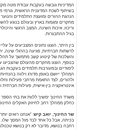
המדיניות גובשה בעקבות עבודת מטה מקצ
בשיתוף לשכת המדענית הראשית, גורמי מקצ
הנהגת ההורים ומועצת התלמידים והנוער 
מחקרים ומגמות בארץ ובעולם בנוגע להש
וריכוז, איכות השינה, המצב הרגשי והיכול
בגיל ההתבגרות.
בין היתר, הוצגו נתונים המצביעים על עלי
לרשתות חברתיות, פגיעה בהרגלי שינה, יר
והשלכות של קיטוע קשב מתמשך על תהליכ
בנוסף, הוצגו מחקרים מהעולם שהצביעו ע
לימודיים ובמעורבות תלמידים בעקבות הג
המהלך ייושם באופן מדורג וילווה בהנחיות 
ולהורים, לצד התאמת מרחבי פעילות וחל
אינטראקציה בין-אישית, פעילות חברתית ו
משרד החינוך ימשיך ללוות את בתי הספר 
כחלק ממהלך רחב לחיזוק האקלים החינוכי,
שר החינוך, יואב קיש
: "אנחנו רואים יות
בכיתה, אבל כל אחד לבד מול המסך שלו.
רחבה בנושא, מדובר לא רק בנושא טכנולוג