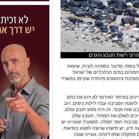
 בזפת. מדובר בספינה לובית, שיצאה
המזהם במים הכלכליים של ישראל
מסיבת עיתונאים מיוחדת שקיימו במשרד
נים באיחוד האירופי לא זיהו את כתם
הגנת הסביבה עבדו לילות כימים. רוב
בנו שזה אבוד. זה היה מסע חובק עולם.
ריכים לשלם את המחיר. הטבע שלנו
 סביבתי חסר חמלה. למפעיל האונייה יש
זדון. יש מישהו שרוצה לפגוע בוודאות.
ם מתקלה שלא דווחה. אונייה שטה
ים הכלכליים שלנו".
ט גולמי ששפכה בלב הים והחומר המזהם
 בעבריינות סביבתית, אלא מדובר בטרור
לות חברה לובית היא האחראית לטרור
היישר מאיראן. היא עשתה את הדרך
 הכניסה למים הכלכליים של ישראל, היא
כיבתה את המשדר משך כמעט יממה. בין ה-1 ל2 בפברואר היא זיהמה את המים
שיר דולק", אמרה השרה גמליאל.