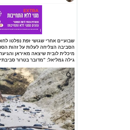
גילה גמליאל: "מדובר בטרור סביבתי"
זיהום הזפט בחופי ישראל - צילום: יוסי 