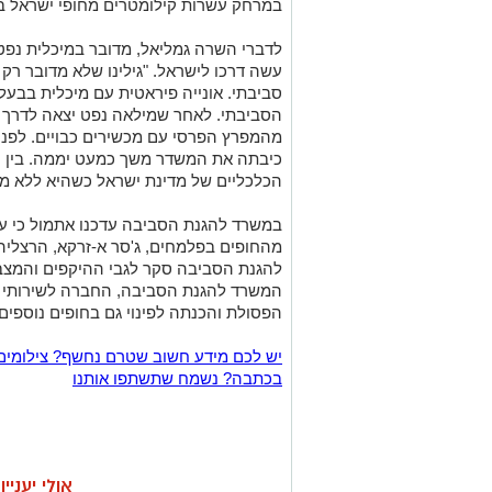
מהחופים בפלמחים, ג'סר א-זרקא, הרצליה
להגנת הסביבה סקר לגבי ההיקפים והמצב 
המשרד להגנת הסביבה, החברה לשירותי א
הפסולת והכנתה לפינוי גם בחופים נוספים.
יש לכם מידע חשוב שטרם נחשף? צילומים
בכתבה? נשמח שתשתפו אותנו
אולי יעניי
פנתרה -חלל משותף
המבצע החם של
ומרכז לאירועים עסקיים
חודשיים + חו
ופרטיים ועוד לפרטים
(כולל החגים!)
לחצו >>
ראשון לציון