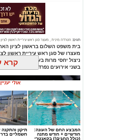
ניצול יחסי מרות בעובדת עירייה. ה
קרא ע
בשני אירועים נפרדים וכי נבדק חשד למ
אולי יעניי
המבצע החם של העונה:
תיקון והתקנה 
חודשיים + חודש מתנה
חשמליים בדרו
(כולל החגים!) בקאנטרי
ראשון לציון
ראשון נט
>
חדשות ראשון
>
הולכת רגל נפגעה מרכב ברחוב
פונתה במצב בינוני
מעצר חשוד