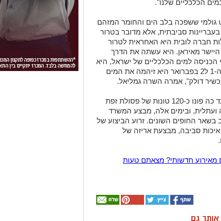
במשרד להגנת הסביבה עדכנו אתמול כי עד כה פונו כ-120 טונות של פסולת זפת
 ועתלית, ובימים אלה, מבצע המשרד
בשאר החופים השונים. זרוע הביצוע של
יכות סביבה, מבצעת אריזה של
 מאירוע חדשותי? מצאתם טעות
ן אותך גם
 העונה:
תיקון והתקנה שערים
דש מתנה
חשמליים בדרום
 בקאנטרי