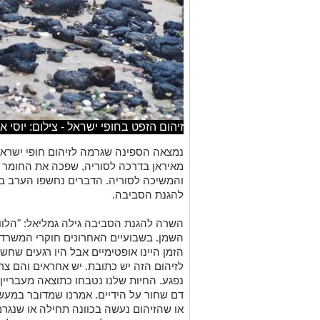
נמצאה הספינה שגרמה לזיהום חופי ישראל
מאיראן בדרכה לסוריה, שפכה את החומר 
והמשיכה לסוריה. הדברים נחשפו הערב ב
להגנת הסביבה.
השרה להגנת הסביבה גילה גמליאל: "הלוויי
השמן. בשבועיים האחרונים חוקרי המשרד ל
הזמן היינו אופטימיים אבל היו רגעים שחש
לזיהום הזה יש כתובת. יש אחראים והם צ
נפגע. החיות שלנו נטבחו כתוצאה מעבריין
דם שחור על הידיים. אמרנו שמדובר במעשה 
או שהזיהום נעשה בכוונה תחילה או שנגר
במרחק עשרות קילומטרים מחופי ישראל במ
לדברי השרה גמליאל, מדובר במיכלית נפ
עשה דרכו לישראל. "גילינו שלא מדובר רק
סביבתי. אונייה פיראטית עם מיכלית בבע
הסביבתי. לאחר שמילאה נפט יצאה לדרך 
מהמפרץ הפרסי עם מכשירים כבויים. לפני
הכלכליים של מדינת ישראל כשהיא ללא מכ