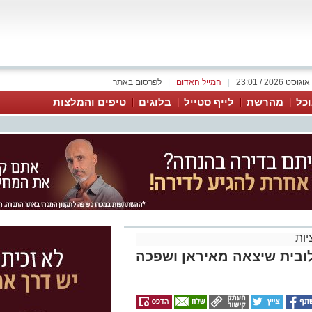
|
המייל האדום
|
לפרסום באתר
כל
מהרשת
לייף סטייל
בלוגים
טיפים והמלצות
ות
לובית שיצאה מאיראן ושפכה
פי ישראל - חקירת המשרד להגנת
ינה ששפכה מזוט מול חופי הארץ:
 לסוריה. השרה להגנת הסביבה