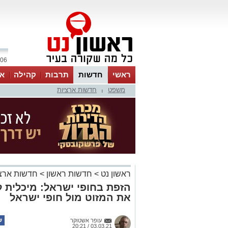
06 אוגוסט 2026 / 23:01
ראשי
חדשות
תרבות
קהילה
או
משפט
חדשות ארציות
|
ראשון נט
>
חדשות ראשון
>
חדשות ארצי
הזפת בחופי ישראל: מיכלית 
את המזוט מול חופי ישראל
עופר אשטוקר
03.03.21 / 20:21
שבועיים אחרי שגושי זפת נפלטו לחו
הסביבה הצליחה לעלות על זהות הספ
מיכלית לובית שיצאה מאיראן והגיעה