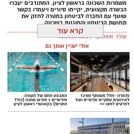
משמרות השכונה בראשון לציון. המתנדבים יעברו
הכשרה מקצועית, יקיימו סיורים ויעמדו בקשר
שוטף עם החברה לביטחון במטרה לחזק את
תחושת הביטחון והמוגנות בשכונה
קרא עוד
עופר אשטוקר / 11:01 10.08.26
אולי יעניין אותך גם
תגים:
משמר שכונת רמב"ם ראשון לציון
פנתרה -חלל משותף ומרכז
המבצע החם של העונה:
לאירועים עסקיים ופרטיים ועוד
חודשיים + חודש מתנה (כולל
לפרטים לחצו >>
החגים!) בקאנטרי ראשון לציון