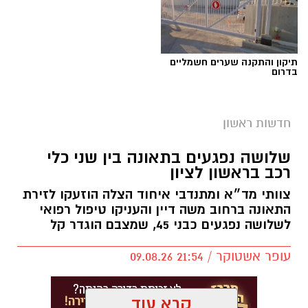
תיקון והתקנה שערים חשמליים
בדרום
צילום: החברה לביטחון וסדר ציבורי ראשון לציון
חדשות ראשון
מערך הביטחון הקהילתי בראשון לציון מתרחב:
שלושה נפגעים בתאונה בין שני כלי
החברה לביטחון וסדר ציבורי הודיעה על הקמתו
רכב בראשון לציון
הרשמית של
משמר שכונת רמב"ם
, שיצטרף למערך
צוותי מד״א ומתנדבי איחוד הצלה הוזעקו לזירת
משמרות השכונה הפועלים ברחבי העיר ומונה כיום
התאונה ברחוב משה דיין והעניקו טיפול רפואי
לשלושה נפגעים כבני 45, שמצבם הוגדר קל
עשרות מתנדבות ומתנדבים.
עופר אשטוקר / 21:54 09.08.26
המשמר החדש הוקם בעקבות פניות של תושבי
השכונה ובשיתוף פעולה עם ועד השכונה. את
היוזמה מובילים תושבי השכונה דורון קורן ובלהה
קרא עוד