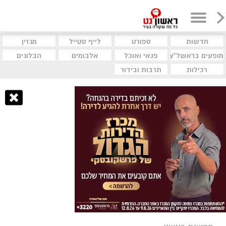
חדשות
ספורט
לייף סטייל
מגזין
מופעים בראשל"צ
פנאי ואוכל
אלבומים
הבלוגים
רכילות
תרבות ובידור