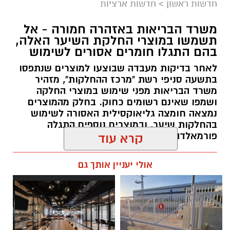
חדשות ראשון
>
חדשות ארציות
משרד הבריאות באזהרה חמורה - אל
תשמשו במוצרי החלקת השיער האלה,
בהם התגלו חומרים אסורים לשימוש
לאחר בדיקות מעבדה שבוצעו למוצרים שנתפסו
בתשעה סניפי רשת "מרכז ההחלקות", מזהיר
משרד הבריאות מפני שימוש במוצרי החלקה
ושמפו שאינם רשומים כחוק. בחלק מהמוצרים
נמצאה חומצה גליאוקסילית האסורה לשימוש
בהחלקות שיער, ובמוצרים נוספים התגלה
פורמאלדהיד - חומר המוגדר כמסרטן
קרא עוד
מנהל האתר / 08:34 07.08.26
אולי יעניין אותך גם