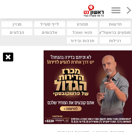
חדשות
ספורט
לייף סטייל
מגזין
מופעים בראשל"צ
פנאי ואוכל
אלבומים
הבלוגים
רכילות
תרבות ובידור