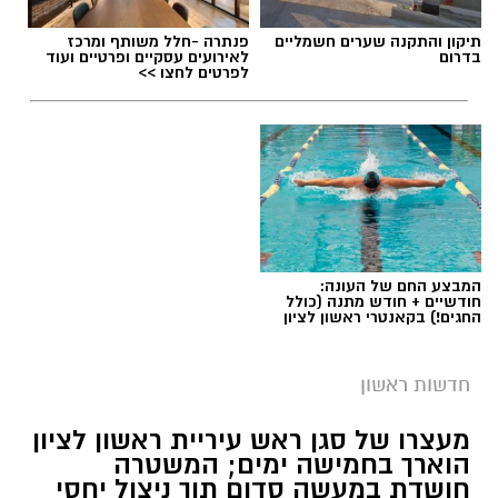
תגים:
משרד הבריאות
,
חומרים מסוכנים
,
מרכז
תיקון והתקנה שערים חשמליים
פנתרה -חלל משותף ומרכז
ההחלקות
בדרום
לאירועים עסקיים ופרטיים ועוד
לפרטים לחצו >>
המבצע החם של העונה:
חודשיים + חודש מתנה (כולל
החגים!) בקאנטרי ראשון לציון
חדשות ראשון
צילומים: משרד הבריאות
מעצרו של סגן ראש עיריית ראשון לציון
הוארך בחמישה ימים; המשטרה
משרד הבריאות פרסם אזהרה לציבור מפני שימוש
חושדת במעשה סדום תוך ניצול יחסי