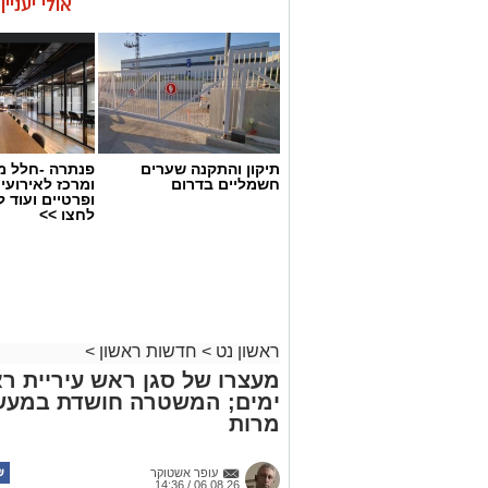
אולי יעניי
תיקון והתקנה שערים
פנתרה -חלל מ
חשמליים בדרום
ומרכז לאירועי
ופרטיים ועוד 
לחצו >>
ראשון נט
>
חדשות ראשון
>
מעצרו של סגן ראש עיריית רא
ימים; המשטרה חושדת במעשה 
מרות
צילומים: משרד הבריאות
משרד הבריאות פרסם אזהרה לציבור מפני 
עופר אשטוקר
במסגרת מבצע פיקוח שנערך בתשעה סניפ
06.08.26 / 14:36