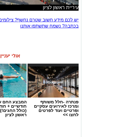
עיריית ראשון לציון
יש לכם מידע חשוב שטרם נחשף? צילומים
בכתבה? נשמח שתשתפו אותנו
אולי יעניי
פנתרה -חלל משותף
המבצע החם של
ומרכז לאירועים עסקיים
חודשיים + חו
ופרטיים ועוד לפרטים
(כולל החגים!)
לחצו >>
ראשון לציון