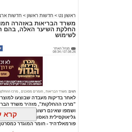
ראשון נט
>
חדשות ראשון
>
חדשות ארצי
משרד הבריאות באזהרה חמור
החלקת השיער האלה, בהם הת
לשימוש
מנהל האתר
07.08.26 / 08:34
תגים:
משרד הבריאות
,
חומרים מסוכנים
,
מרכז ההחלקו
לאחר בדיקות מעבדה שבוצעו למוצר
"מרכז ההחלקות", מזהיר משרד הברי
ושמפו שאינם רשומים כחוק. בחלק 
קרא ע
גליאוקסילית האסורה לשימוש בהחלק
פורמאלדהיד - חומר המוגדר כמסרטן