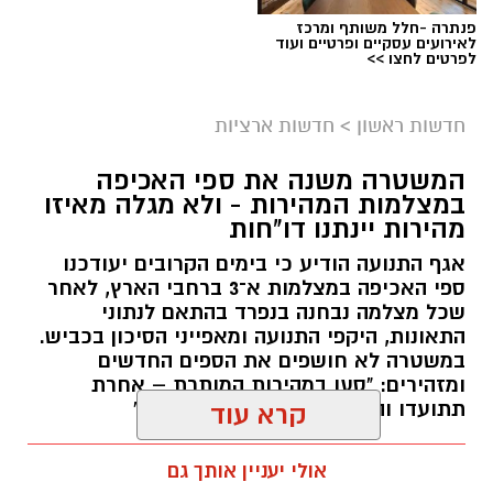
פנתרה -חלל משותף ומרכז
לאירועים עסקיים ופרטיים ועוד
לפרטים לחצו >>
חדשות ראשון
>
חדשות ארציות
המשטרה משנה את ספי האכיפה
במצלמות המהירות - ולא מגלה מאיזו
מהירות יינתנו דו"חות
אגף התנועה הודיע כי בימים הקרובים יעודכנו
ספי האכיפה במצלמות א־3 ברחבי הארץ, לאחר
שכל מצלמה נבחנה בנפרד בהתאם לנתוני
התאונות, היקפי התנועה ומאפייני הסיכון בכביש.
במשטרה לא חושפים את הספים החדשים
ומזהירים: "סעו במהירות המותרת – אחרת
תתועדו והדו"ח יישלח ישירות אליכם"
קרא עוד
עופר אשטוקר / 17:26 09.08.26
אולי יעניין אותך גם