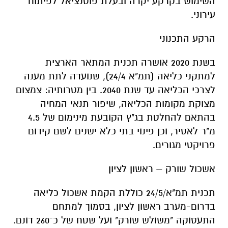
השימוש בקרקע יקרה ובעלת פוטנציאל לפיתוח
עירוני.
הרקע התכנוני
בשנת 2020 אושרה תכנית המתאר הארצית
למתקני כליאה (תמ"א 24/4), שנועדה לתת מענה
לצרכי הכליאה עד שנת 2040. בין מטרותיה: צמצום
מצוקת מקומות הכליאה, שיפור תנאי המחיה
בהתאם להחלטת בג"ץ הקובעת מינימום של 4.5
מ"ר לאסיר, וכן פינוי בתי כלא ישנים לשם קידום
פרויקטי מגורים.
אשכול שורק – ראשון לציון
תכנית תמ"א/24/5 כוללת הקמת אשכול כליאה
בדרום-מערב ראשון לציון, בסמוך למתחם
התעסוקה "משולש שורק" ועל שטח של כ־260 דונם.