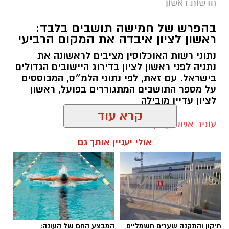
חדשות ראשון
צילום: דוברות המשטרה
בהפרש של חמישה תושבים בלבד:
ראשון לציון איבדה את המקום הרביעי
אגף התנועה של משטרת ישראל נערך לשינוי
נתוני רשות האוכלוסין מציבים לראשונה את
משמעותי באופן האכיפה באמצעות מצלמות
נתניה לפני ראשון לציון בדירוג היישובים הגדולים
המהירות. בימים הקרובים צפויים להיכנס לתוקף
בישראל. עם זאת, לפי נתוני הלמ״ס, המבוססים
על מספר התושבים המתגוררים בפועל, ראשון
ספי אכיפה מעודכנים במצלמות א־3 המוצבות
לציון עדיין מובילה
בדרכים ובצמתים ברחבי הארץ.
עופר אשטוקר / 10:50 09.08.26
המהלך מגיע על רקע הקטל המתמשך בכבישים.
קרא עוד
במשטרה מציינים כי בשנה האחרונה נהרגו מאות
בני אדם בתאונות דרכים ואלפים נוספים נפצעו
אולי יעניין אותך גם
בדרגות שונות – נתונים שלדברי אגף התנועה
מחייבים החמרה והתאמה של האכיפה לתנאי
השטח ולמוקדי הסיכון.
תגים:
אוכלוסיית ראשון לציון
לקראת השינוי ערך אגף התנועה בחינה מקצועית