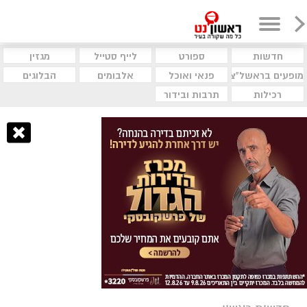
חדשות
ספורט
לייף סטייל
מגזין
מופעים בראשל"צ
פנאי ואוכל
אלבומים
הבלוגים
רכילות
תרבות ובידור