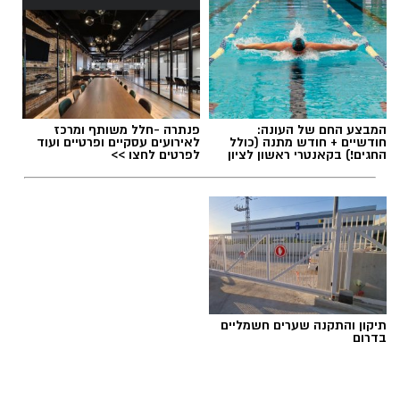
תגים:
מצלמות מהירות
,
עדכון סף האכיפה במצלמות
המבצע החם של העונה:
פנתרה -חלל משותף ומרכז
מהירות
חודשיים + חודש מתנה (כולל
לאירועים עסקיים ופרטיים ועוד
החגים!) בקאנטרי ראשון לציון
לפרטים לחצו >>
תיקון והתקנה שערים חשמליים
בדרום