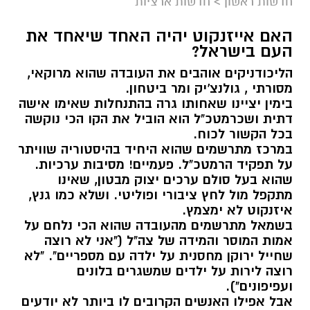
חדשות ראשון
>
חדשות ארציות
האם אייזנקוט יהיה האחד שיאחד את
העם בישראל?
הליכודניקים אוהבים את העובדה שהוא מרוקאי,
מסורתי , גולנצ'יק ומר ביטחון.
בימין יציינו שאחותו גרה בהתנחלות שאימו אישה
דתית ושכרמטכ"ל הוא הוביל את הקו הכי נוקשה
בכל הקשור לכוח.
במרכז מתרשמים שהוא היחיד בהיסטוריה שוויתר
על תפקיד הרמטכ"ל. פעמיים! מסיבות ערכיות.
שהוא בעל סולם ערכים יצוק מבטון, שאינו
מתקפל מול לחץ ציבורי ופוליטי. ושלא כמו גנץ,
איזנקוט לא ימצמץ.
בשמאל מתרשמים מהעובדה שהוא הכי נלחם על
אמות המוסר והמידה של צה"ל ("אני לא רוצה
שחייל ירוקן מחסנית על ילדה עם מספריים". "לא
רוצה לירות על ילדים שמשגרים בלונים
ועפיפונים").
אבל אפילו האנשים הקרובים לו ביותר לא יודעים