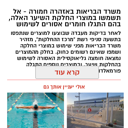
משרד הבריאות באזהרה חמורה - אל
תשמשו במוצרי החלקת השיער האלה,
בהם התגלו חומרים אסורים לשימוש
לאחר בדיקות מעבדה שבוצעו למוצרים שנתפסו
בתשעה סניפי רשת "מרכז ההחלקות", מזהיר
משרד הבריאות מפני שימוש במוצרי החלקה
ושמפו שאינם רשומים כחוק. בחלק מהמוצרים
נמצאה חומצה גליאוקסילית האסורה לשימוש
בהחלקות שיער, ובמוצרים נוספים התגלה
פורמאלדהיד - חומר המוגדר כמסרטן
קרא עוד
מנהל האתר / 08:34 07.08.26
אולי יעניין אותך גם
תגים:
משרד הבריאות
,
חומרים מסוכנים
,
מרכז