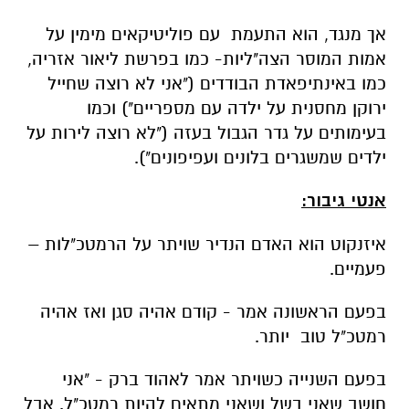
אך מנגד, הוא התעמת עם פוליטיקאים מימין על
אמות המוסר הצה"ליות- כמו בפרשת ליאור אזריה,
כמו באינתיפאדת הבודדים ("אני לא רוצה שחייל
ירוקן מחסנית על ילדה עם מספריים") וכמו
בעימותים על גדר הגבול בעזה ("לא רוצה לירות על
ילדים שמשגרים בלונים ועפיפונים").
אנטי גיבור:
איזנקוט הוא האדם הנדיר שויתר על הרמטכ"לות –
פעמיים.
בפעם הראשונה אמר - קודם אהיה סגן ואז אהיה
רמטכ"ל טוב יותר.
בפעם השנייה כשויתר אמר לאהוד ברק - "אני
חושב שאני בשל ושאני מתאים להיות רמטכ"ל. אבל