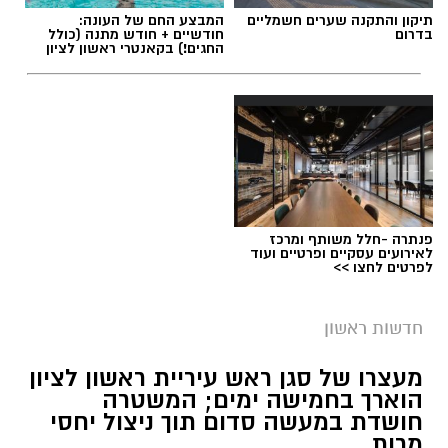
תיקון והתקנה שערים חשמליים
המבצע החם של העונה:
ההחלקות
בדרום
חודשיים + חודש מתנה (כולל
החגים!) בקאנטרי ראשון לציון
פנתרה -חלל משותף ומרכז
לאירועים עסקיים ופרטיים ועוד
לפרטים לחצו >>
חדשות ראשון
צילומים: משרד הבריאות
מעצרו של סגן ראש עיריית ראשון לציון
הוארך בחמישה ימים; המשטרה
משרד הבריאות פרסם אזהרה לציבור מפני שימוש
חושדת במעשה סדום תוך ניצול יחסי
מרות
במוצרי שיער נוספים שנתפסו במסגרת מבצע