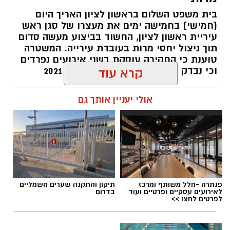
פיקוח שנערך בתשעה סניפי רשת "מרכז
בית משפט השלום בראשון לציון האריך היום
(חמישי) בחמישה ימים את מעצרו של סגן ראש
ההחלקות".
עיריית ראשון לציון, החשוד בביצוע מעשה סדום
תוך ניצול יחסי מרות בעובדת עירייה. המשטרה
האזהרה מתפרסמת לאחר שבדיקות מעבדה
טוענת כי החקירה עוסקת בשני אירועים נפרדים
הושלמו לכלל המוצרים שנאספו במהלך המבצע,
וכי נבדק חשד למקרים נוספים משנת 2021
קרא עוד
ובהמשך להודעת משרד הבריאות שפורסמה בחודש
יולי.
עופר אשטוקר / 14:36 06.08.26
אולי יעניין אותך גם
בין המוצרים שנמצאו ואינם רשומים במאגרי משרד
הבריאות, ולכן חל איסור לשווקם:
PROTEIN + MINERAL PREMIUM HAIR
תגים:
הטרדה מינית
,
מעצר סגן ראש עיריית ראשון
STRAIGHTENING
פנתרה -חלל משותף ומרכז
תיקון והתקנה שערים חשמליים
לציון
Protein Mineral Premium Pre Treatment
לאירועים עסקיים ופרטיים ועוד
בדרום
לפרטים לחצו >>
Shampoo
בנוסף, נמצא כי המוצר
HYDRO KERATIN PRO