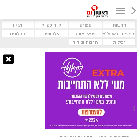
חדשות
ספורט
לייף סטייל
מגזין
מופעים בראשל"צ
פנאי ואוכל
אלבומים
הבלוגים
רכילות
תרבות ובידור