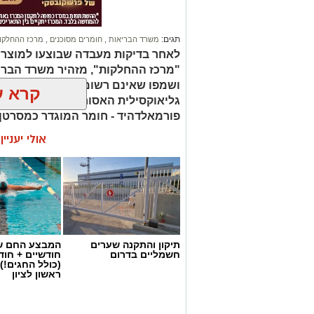
תגים:
משרד הבריאות
,
חומרים מסוכנים
,
מרכז ההחלקו
לאחר בדיקות מעבדה שבוצעו למוצר
"מרכז ההחלקות", מזהיר משרד הברי
ושמפו שאינם רשומים כחוק. בחלק 
קרא ע
גליאוקסילית האסורה לשימוש בהחלק
פורמאלדהיד - חומר המוגדר כמסרטן
אולי יעניי
תיקון והתקנה שערים
המבצע החם של
חשמליים בדרום
חודשיים + חו
(כולל החגים!)
ראשון לציון