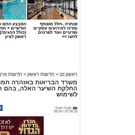
פנתרה -חלל משותף
המבצע החם של
ומרכז לאירועים עסקיים
חודשיים + חו
ופרטיים ועוד לפרטים
(כולל החגים!)
לחצו >>
ראשון לציון
ראשון נט
>
חדשות ראשון
>
חדשות ארצי
משרד הבריאות באזהרה חמור
החלקת השיער האלה, בהם הת
לשימוש
מנהל האתר
07.08.26 / 08:34