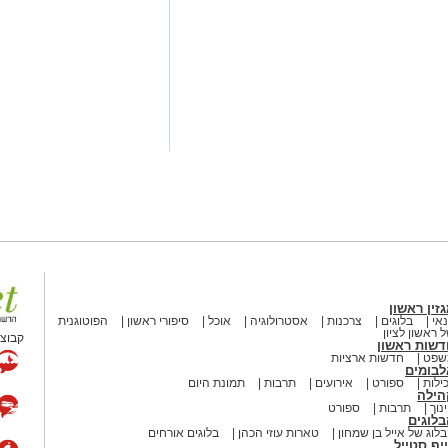
שימוש במוצרי שיער נוספים שנתפסו
י רשת "מרכז ההחלקות".
 הושלמו לכלל המוצרים שנאספו
ריאות שפורסמה בחודש יולי.
 משרד הבריאות, ולכן חל איסור
זין ראשון
אי
בלוגים
צרכנות
אסטרולוגיה
אוכל
סיפורי ראשון
הפוטוגנית
 ראשון לציון
קבוצת
דשות ראשון
שפט
חדשות ארציות
PROTEIN + MINERAL 
לבומים
Protein Mineral
ילות
ספורט
אירועים
תרבות
תמונת היום
הילה
נוך
תרבות
ספורט
HYDRO KERATIN PRO HAIR 
לוגים
הבריאות, מסומן כמכיל
חומצה
לוג של אייל בן שמחון
טארות עוזי הכהן
בלוגים אורחים
יף סטייל