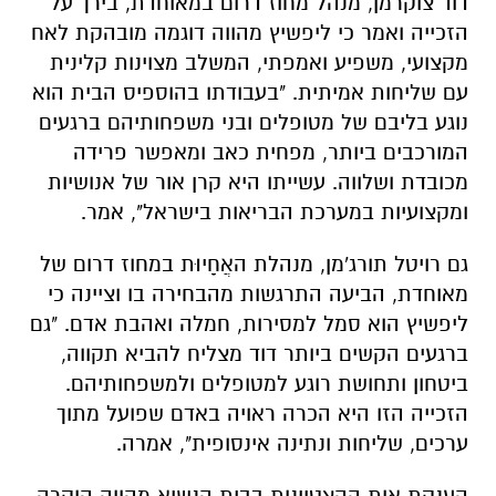
דוד צוקרמן, מנהל מחוז דרום במאוחדת, בירך על
הזכייה ואמר כי ליפשיץ מהווה דוגמה מובהקת לאח
מקצועי, משפיע ואמפתי, המשלב מצוינות קלינית
עם שליחות אמיתית. "בעבודתו בהוספיס הבית הוא
נוגע בליבם של מטופלים ובני משפחותיהם ברגעים
המורכבים ביותר, מפחית כאב ומאפשר פרידה
מכובדת ושלווה. עשייתו היא קרן אור של אנושיות
ומקצועיות במערכת הבריאות בישראל", אמר.
גם רויטל תורג'מן, מנהלת האֲחָיוּת במחוז דרום של
מאוחדת, הביעה התרגשות מהבחירה בו וציינה כי
ליפשיץ הוא סמל למסירות, חמלה ואהבת אדם. "גם
ברגעים הקשים ביותר דוד מצליח להביא תקווה,
ביטחון ותחושת רוגע למטופלים ולמשפחותיהם.
הזכייה הזו היא הכרה ראויה באדם שפועל מתוך
ערכים, שליחות ונתינה אינסופית", אמרה.
הענקת אות ההצטיינות בבית הנשיא מהווה הוקרה