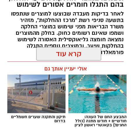
בהם התגלו חומרים אסורים לשימוש
לאחר בדיקות מעבדה שבוצעו למוצרים שנתפסו
בתשעה סניפי רשת "מרכז ההחלקות", מזהיר
משרד הבריאות מפני שימוש במוצרי החלקה
ושמפו שאינם רשומים כחוק. בחלק מהמוצרים
נמצאה חומצה גליאוקסילית האסורה לשימוש
בהחלקות שיער, ובמוצרים נוספים התגלה
פורמאלדהיד - חומר המוגדר כמסרטן
קרא עוד
מנהל האתר / 08:34 07.08.26
אולי יעניין אותך גם
תגים:
משרד הבריאות
,
חומרים מסוכנים
,
מרכז
המבצע החם של העונה:
תיקון והתקנה שערים חשמליים
ההחלקות
חודשיים + חודש מתנה (כולל
בדרום
החגים!) בקאנטרי ראשון לציון