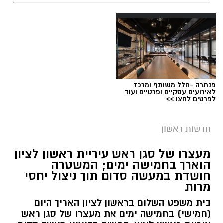
פנתרה -חלל משותף ומרכז
לאירועים עסקיים ופרטיים ועוד
לפרטים לחצו >>
חדשות ראשון
צילומים: משרד הבריאות
מעצרו של סגן ראש עיריית ראשון לציון
הוארך בחמישה ימים; המשטרה
משרד הבריאות פרסם אזהרה לציבור מפני שימוש
חושדת במעשה סדום תוך ניצול יחסי
מרות
במוצרי שיער נוספים שנתפסו במסגרת מבצע
פיקוח שנערך בתשעה סניפי רשת "מרכז
בית משפט השלום בראשון לציון האריך היום
(חמישי) בחמישה ימים את מעצרו של סגן ראש
ההחלקות".