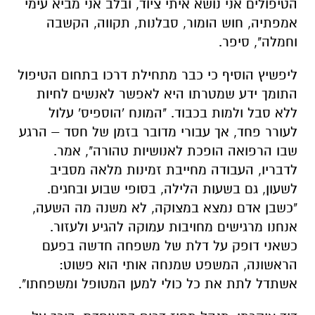
הטיפולים אני נושא איתי ציוד, ובלב אני מביא עימי
אמפתיה, חוש הומור, סבלנות, תקווה, הקשבה
וחמלה", סיפר.
ליפשיץ הוסיף כי כבר מתחילת דרכו בתחום הטיפול
התומך ידע שמטרתו היא לאפשר לאנשים לחיות
ללא סבל ולמות בכבוד. "המונח 'הוספיס' עלול
לעורר פחד, אך עבורי מדובר בזמן של חסד – הרגע
שבו הרפואה הופכת לאנושיות טהורה", אמר.
לדבריו, העבודה מחייבת זמינות מלאה מסביב
לשעון, גם בשעות הלילה, בסופי שבוע ובחגים.
"כשבן אדם נמצא במצוקה, לא משנה מה השעה,
אנחנו מרגישים מחויבות עמוקה להגיע ולעזור.
כשאני דופק על דלת של משפחה חדשה בפעם
הראשונה, המשפט שמנחה אותי הוא פשוט:
אשתדל לתת את כל כולי למען המטופל ומשפחתו".