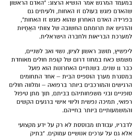
במעמד המרגש אמר הנשיא הרצוג: "האדם הראשון
שהאדם פוגש בעולם זו האחות, ולעיתים גם
בפרידה האדם האחרון שהוא פוגש זו האחות",
והדגיש את תרומתם החשובה של צוותי האֲחָיוּת
למערכת הבריאות ולחברה הישראלית.
ליפשיץ, תושב ראשון לציון, נשוי ואב לשניים,
משמש כאח במחוז דרום של קופת חולים מאוחדת
כבר 11 שנים. בשנתיים האחרונות הוא פועל
במסגרת מערך הוספיס הבית – אחד התחומים
הרגישים והמורכבים ביותר ברפואה – ומלווה חולים
סופניים ובני משפחותיהם בביתם, תוך מתן טיפול
רפואי, תמיכה נפשית וליווי אישי ברגעים הקשים
והמשמעותיים ביותר בחייהם.
לדבריו, עבודתו מבוססת לא רק על ידע מקצועי
אלא גם על ערכים אנושיים עמוקים. "בתיק