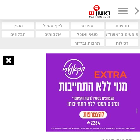
חדשות
ספורט
לייף סטייל
מגזין
מופעים בראשל"צ
פנאי ואוכל
אלבומים
הבלוגים
רכילות
תרבות ובידור