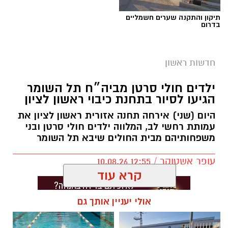
תיקון והתקנה שערים חשמליים
בדרום
ארכיון זק״א
אירוע טרגי נוסף בראשון לציון: גבר בן 56 אותר
חדשות ראשון
הערב (שני) ללא רוח חיים בבית ברחוב מבצע
ילדים חולי סרטן מביה״ח תל השומר
נחשון בעיר.
הגיעו לסיור בתחנת כיבוי ראשון לציון
מתנדבי זק”א מרחב שפלה הוזעקו למקום ופועלים
היום (שני) אירחה תחנה אזורית ראשון לציון את
בזירה לטיפול בכבוד המת.
עמותת רחשי לב, המלווה ילדים חולי סרטן ובני
משפחותיהם מבית החולים שיבא תל השומר
מדובר במקרה השני בתוך פחות מיממה שבו אדם
עופר אשטוקר / 12:55 10.08.26
אותר ללא רוח חיים בתוך בית בראשון לציון. רק
אתמול דווח כי גבר בן 43 אותר ללא רוח חיים בבית
ברחוב אנילביץ’ בעיר. גם במקרה זה הוזעקו למקום
קרא עוד
מתנדבי זק”א מרחב שפלה.
אולי יעניין אותך גם