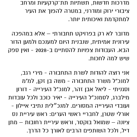
מדרכות חדשות, תשתיות תת־קרקעיות ומרחב
ציבורי ירוק ומודרני, במטרה להפוך את העיר
למתקדמת ואיכותית יותר.
מדובר לא רק בפרויקט תחבורתי – אלא במהפכה
עירונית אמיתית, שנבנית היום למענכם ולמען הדור
הבא. העבודות צפויות להסתיים ב-2028 - ואין ספק
שיש למה לחכות.
אני רוצה להודות לשרת התחבורה - מירי רגב,
למנכ"ל משרד התחבורה - משה בן זקן, למ"מ
וסגניתי - ליאל אבן זהר, למנכ"ל העירייה - דורון
מילברג, לסמנכ"ל העירייה - יאיר כוכב ולכל עובדות
ועובדי העירייה המסורים. למנכ״לית נתיבי איילון -
אורלי שטרן, לחבריי ראשי הערים: ראש עיריית נס
ציונה – שמואל בוקסר, וראש עיריית רחובות – מתן
דיל, ולכל השותפים הרבים לאורך כל הדרך.