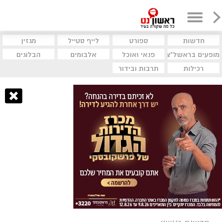
חדשות
ספורט
לייף סטייל
מגזין
מופעים בראשל"צ
פנאי ואוכל
אלבומים
הבלוגים
רכילות
תרבות ובידור