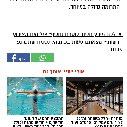
התרומה גדולה במיוחד.
יש לכם מידע חשוב שטרם נחשף? צילומים מאירוע
חדשותי? מצאתם טעות בכתבה? נשמח שתשתפו
אותנו
אולי יעניין אותך גם
פנתרה -חלל משותף ומרכז
המבצע החם של העונה:
לאירועים עסקיים ופרטיים ועוד
חודשיים + חודש מתנה (כולל
לפרטים לחצו >>
החגים!) בקאנטרי ראשון לציון