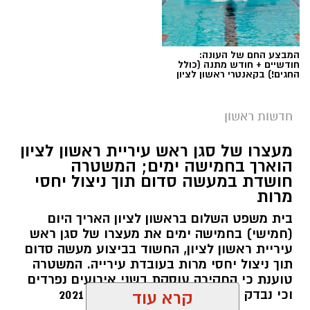
המבצע החם של העונה:
חודשיים + חודש מתנה (כולל
החגים!) בקאנטרי ראשון לציון
חדשות ראשון
צילומים: משרד הבריאות
מעצרו של סגן ראש עיריית ראשון לציון
הוארך בחמישה ימים; המשטרה
משרד הבריאות פרסם אזהרה לציבור מפני שימוש
חושדת במעשה סדום תוך ניצול יחסי
מרות
במוצרי שיער נוספים שנתפסו במסגרת מבצע
פיקוח שנערך בתשעה סניפי רשת "מרכז
בית משפט השלום בראשון לציון האריך היום
(חמישי) בחמישה ימים את מעצרו של סגן ראש
ההחלקות".
עיריית ראשון לציון, החשוד בביצוע מעשה סדום
תוך ניצול יחסי מרות בעובדת עירייה. המשטרה
האזהרה מתפרסמת לאחר שבדיקות מעבדה
טוענת כי החקירה עוסקת בשני אירועים נפרדים
הושלמו לכלל המוצרים שנאספו במהלך המבצע,
וכי נבדק חשד למקרים נוספים משנת 2021
קרא עוד
ובהמשך להודעת משרד הבריאות שפורסמה בחודש