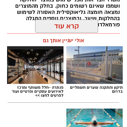
ושמפו שאינם רשומים כחוק. בחלק מהמוצרים
נמצאה חומצה גליאוקסילית האסורה לשימוש
בהחלקות שיער, ובמוצרים נוספים התגלה
פורמאלדהיד - חומר המוגדר כמסרטן
קרא עוד
מנהל האתר / 08:34 07.08.26
אולי יעניין אותך גם
תגים:
משרד הבריאות
,
חומרים מסוכנים
,
מרכז
תיקון והתקנה שערים חשמליים
פנתרה -חלל משותף ומרכז
ההחלקות
בדרום
לאירועים עסקיים ופרטיים ועוד
לפרטים לחצו >>