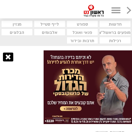
חדשות
ספורט
לייף סטייל
מגזין
מופעים בראשל"צ
פנאי ואוכל
אלבומים
הבלוגים
רכילות
תרבות ובידור