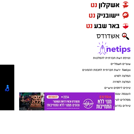
יש לכם מידע חשוב שטרם נחשף? צילומים מאירוע
את קוד הגישה לטלפון הנייד שלו.
חדשותי? מצאתם טעות בכתבה? נשמח שתשתפו
מנגד, סנגורו של החשוד, עו"ד ישראל קליין, טען כי
אותנו
מדובר בתלונת שווא שהוגשה על רקע סכסוך פנימי
בעירייה. לדבריו, בשבועות האחרונים הופצו הודעות
ווטסאפ בקבוצות של העירייה הנוגעות לחשוד, וכי
לפני כשבועיים הגיש מרשו תלונה במשטרה בגין
איומים וסחיטה. לטענת ההגנה, הרקע לפרשה הוא
מאבק פנימי סביב אכיפת נוכחות עובדים בעירייה.
עוד טען הסנגור כי לא התקיימו יחסי מרות בין
החשוד למתלוננת וכי מדובר בשני בגירים, ולכן
לשיטתו לא בוצעה עבירה.
בהחלטתו קבע השופט ישראל פת כי מחומר
החקירה עולה שהמתלוננת סיפרה על האירועים
בזמן אמת. עוד קבע כי בשלב זה קיים חשד סביר
נגד החשוד, לצד עילות של מסוכנות וחשש לשיבוש