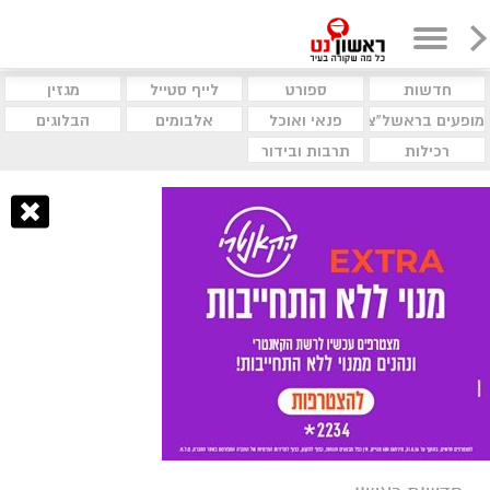
חדשות
ספורט
לייף סטייל
מגזין
מופעים בראשל"צ
פנאי ואוכל
אלבומים
הבלוגים
רכילות
תרבות ובידור