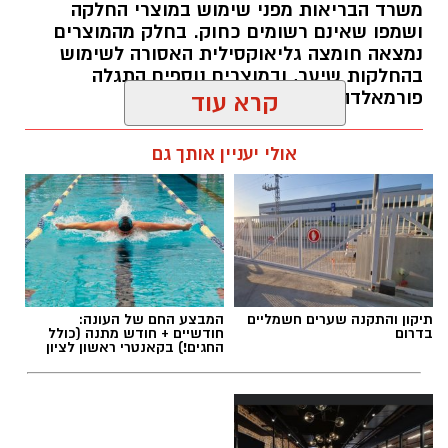
משרד הבריאות מפני שימוש במוצרי החלקה
ושמפו שאינם רשומים כחוק. בחלק מהמוצרים
נמצאה חומצה גליאוקסילית האסורה לשימוש
בהחלקות שיער, ובמוצרים נוספים התגלה
פורמאלדהיד - חומר המוגדר כמסרטן
קרא עוד
מנהל האתר / 08:34 07.08.26
אולי יעניין אותך גם
תגים:
משרד הבריאות
,
חומרים מסוכנים
,
מרכז
תיקון והתקנה שערים חשמליים
המבצע החם של העונה:
ההחלקות
בדרום
חודשיים + חודש מתנה (כולל
החגים!) בקאנטרי ראשון לציון