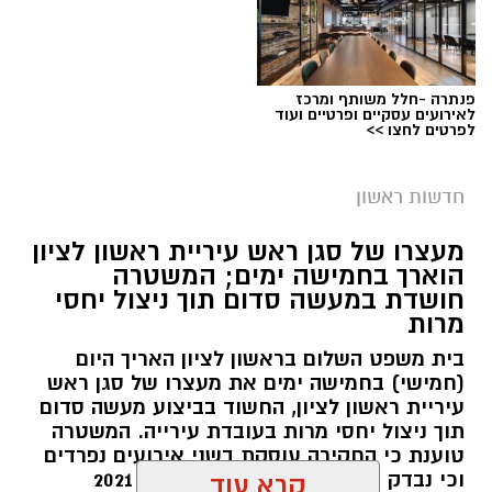
פנתרה -חלל משותף ומרכז
לאירועים עסקיים ופרטיים ועוד
לפרטים לחצו >>
חדשות ראשון
צילומים: משרד הבריאות
מעצרו של סגן ראש עיריית ראשון לציון
הוארך בחמישה ימים; המשטרה
משרד הבריאות פרסם אזהרה לציבור מפני שימוש
חושדת במעשה סדום תוך ניצול יחסי
מרות
במוצרי שיער נוספים שנתפסו במסגרת מבצע
פיקוח שנערך בתשעה סניפי רשת "מרכז
בית משפט השלום בראשון לציון האריך היום
(חמישי) בחמישה ימים את מעצרו של סגן ראש
ההחלקות".
עיריית ראשון לציון, החשוד בביצוע מעשה סדום
תוך ניצול יחסי מרות בעובדת עירייה. המשטרה
האזהרה מתפרסמת לאחר שבדיקות מעבדה
טוענת כי החקירה עוסקת בשני אירועים נפרדים
הושלמו לכלל המוצרים שנאספו במהלך המבצע,
וכי נבדק חשד למקרים נוספים משנת 2021
קרא עוד