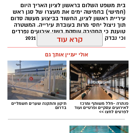
פיקוח שנערך בתשעה סניפי רשת "מרכז
בית משפט השלום בראשון לציון האריך היום
(חמישי) בחמישה ימים את מעצרו של סגן ראש
ההחלקות".
עיריית ראשון לציון, החשוד בביצוע מעשה סדום
תוך ניצול יחסי מרות בעובדת עירייה. המשטרה
האזהרה מתפרסמת לאחר שבדיקות מעבדה
טוענת כי החקירה עוסקת בשני אירועים נפרדים
הושלמו לכלל המוצרים שנאספו במהלך המבצע,
וכי נבדק חשד למקרים נוספים משנת 2021
קרא עוד
ובהמשך להודעת משרד הבריאות שפורסמה בחודש
יולי.
עופר אשטוקר / 14:36 06.08.26
אולי יעניין אותך גם
בין המוצרים שנמצאו ואינם רשומים במאגרי משרד
הבריאות, ולכן חל איסור לשווקם:
PROTEIN + MINERAL PREMIUM HAIR
תגים:
הטרדה מינית
,
מעצר סגן ראש עיריית ראשון
STRAIGHTENING
פנתרה -חלל משותף ומרכז
תיקון והתקנה שערים חשמליים
לציון
Protein Mineral Premium Pre Treatment
לאירועים עסקיים ופרטיים ועוד
בדרום
לפרטים לחצו >>
Shampoo
בנוסף, נמצא כי המוצר
HYDRO KERATIN PRO