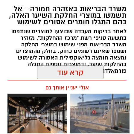
משרד הבריאות באזהרה חמורה - אל
תשמשו במוצרי החלקת השיער האלה,
בהם התגלו חומרים אסורים לשימוש
לאחר בדיקות מעבדה שבוצעו למוצרים שנתפסו
בתשעה סניפי רשת "מרכז ההחלקות", מזהיר
משרד הבריאות מפני שימוש במוצרי החלקה
ושמפו שאינם רשומים כחוק. בחלק מהמוצרים
נמצאה חומצה גליאוקסילית האסורה לשימוש
בהחלקות שיער, ובמוצרים נוספים התגלה
פורמאלדהיד - חומר המוגדר כמסרטן
קרא עוד
מנהל האתר / 08:34 07.08.26
אולי יעניין אותך גם
תגים:
משרד הבריאות
,
חומרים מסוכנים
,
מרכז