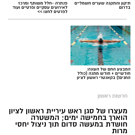
תיקון והתקנה שערים חשמליים
פנתרה -חלל משותף ומרכז
ההחלקות
בדרום
לאירועים עסקיים ופרטיים ועוד
לפרטים לחצו >>
המבצע החם של העונה:
חודשיים + חודש מתנה (כולל
החגים!) בקאנטרי ראשון לציון
חדשות ראשון
צילומים: משרד הבריאות
מעצרו של סגן ראש עיריית ראשון לציון
הוארך בחמישה ימים; המשטרה
משרד הבריאות פרסם אזהרה לציבור מפני שימוש
חושדת במעשה סדום תוך ניצול יחסי
מרות
במוצרי שיער נוספים שנתפסו במסגרת מבצע