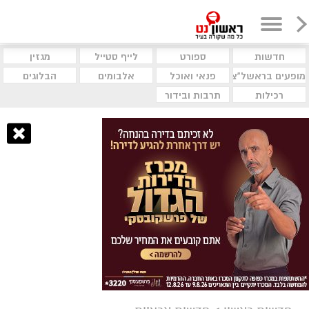
חדשות
ספורט
לייף סטייל
מגזין
מופעים בראשל"צ
פנאי ואוכל
אלבומים
הבלוגים
רכילות
תרבות ובידור