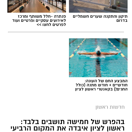
תיקון והתקנה שערים חשמליים
פנתרה -חלל משותף ומרכז
בדרום
לאירועים עסקיים ופרטיים ועוד
לפרטים לחצו >>
המבצע החם של העונה:
חודשיים + חודש מתנה (כולל
החגים!) בקאנטרי ראשון לציון
חדשות ראשון
בהפרש של חמישה תושבים בלבד:
ראשון לציון איבדה את המקום הרביעי