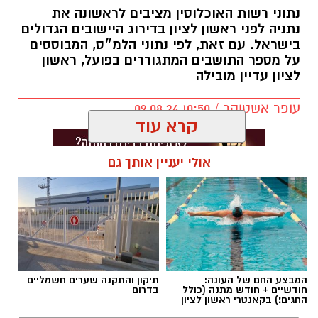
נתוני רשות האוכלוסין מציבים לראשונה את
נתניה לפני ראשון לציון בדירוג היישובים הגדולים
בישראל. עם זאת, לפי נתוני הלמ״ס, המבוססים
על מספר התושבים המתגוררים בפועל, ראשון
לציון עדיין מובילה
עופר אשטוקר / 10:50 09.08.26
קרא עוד
אולי יעניין אותך גם
תגים:
אוכלוסיית ראשון לציון
המבצע החם של העונה:
תיקון והתקנה שערים חשמליים
חודשיים + חודש מתנה (כולל
בדרום
החגים!) בקאנטרי ראשון לציון