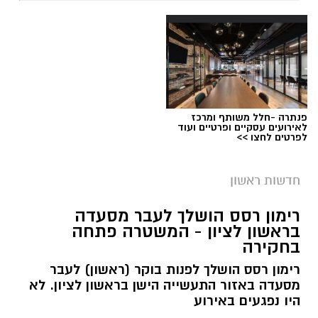
פנתרה -חלל משותף ומרכז
לאירועים עסקיים ופרטיים ועוד
לפרטים לחצו >>
צילום: דוברות עיריית ראשון לציון
מהפך קטן בדירוג הערים הגדולות בישראל: נתניה
חדשות ראשון
עקפה את ראשון לציון ותפסה את המקום הרביעי
רימון רסס הושלך לעבר מסעדה
– בהפרש זעום של חמישה תושבים בלבד.
בראשון לציון - המשטרה פתחה
בחקירה
על פי נתוני מרשם רשות האוכלוסין וההגירה,
בנתניה רשומים 289,121 תושבים, לעומת 289,116
רימון רסס הושלך לפנות בוקר (ראשון) לעבר
מסעדה באזור התעשייה הישן בראשון לציון. לא
בראשון לציון. מעל שתיהן ניצבות ירושלים עם
היו נפגעים באירוע
כ־1.12 מיליון תושבים, תל אביב־יפו עם כ־601 אלף