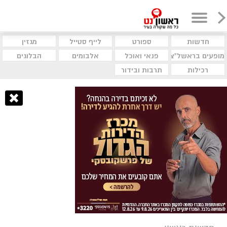
חדשות
ספורט
לייף סטייל
מגזין
מופעים בראשל"צ
פנאי ואוכל
אלבומים
הבלוגים
רכילות
תרבות ובידור