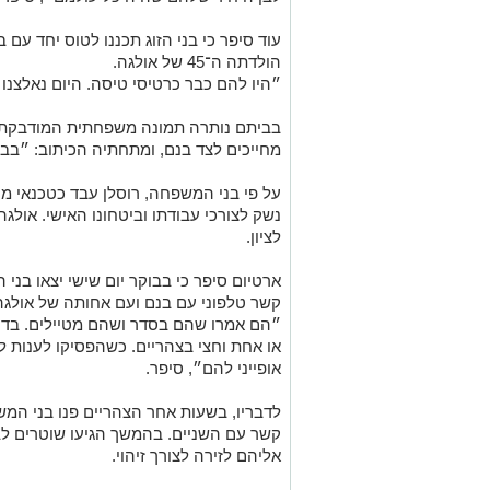
הולדתה ה־45 של אולגה.
״היו להם כבר כרטיסי טיסה. היום נאלצנו
בביתם נותרה תמונה משפחתית המודבקת ע
מחייכים לצד בנם, ומתחתיה הכיתוב: ״בבי
על פי בני המשפחה, רוסלן עבד כטכנאי מ
נשק לצורכי עבודתו וביטחונו האישי. אולג
לציון.
ארטיום סיפר כי בבוקר יום שישי יצאו בני ה
קשר טלפוני עם בנם ועם אחותה של אולגה
״הם אמרו שהם בסדר ושהם מטיילים. בדרך
או אחת וחצי בצהריים. כשהפסיקו לענות ל
אופייני להם״, סיפר.
לדבריו, בשעות אחר הצהריים פנו בני ה
קשר עם השניים. בהמשך הגיעו שוטרים ל
אליהם לזירה לצורך זיהוי.