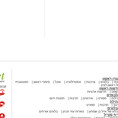
שימוש במוצרי שיער נוספים שנתפסו
י רשת "מרכז ההחלקות".
 הושלמו לכלל המוצרים שנאספו
ריאות שפורסמה בחודש יולי.
 משרד הבריאות, ולכן חל איסור
זין ראשון
אי
בלוגים
צרכנות
אסטרולוגיה
אוכל
סיפורי ראשון
הפוטוגנית
 ראשון לציון
קבוצת
דשות ראשון
שפט
חדשות ארציות
PROTEIN + MINERAL 
לבומים
Protein Mineral
ילות
ספורט
אירועים
תרבות
תמונת היום
הילה
נוך
תרבות
ספורט
HYDRO KERATIN PRO HAIR 
לוגים
הבריאות, מסומן כמכיל
חומצה
לוג של אייל בן שמחון
טארות עוזי הכהן
בלוגים אורחים
יף סטייל
שירים להחלקת שיער בישראל.