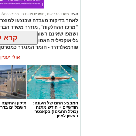
תגים:
משרד הבריאות
,
חומרים מסוכנים
,
מרכז ההחלקו
לאחר בדיקות מעבדה שבוצעו למוצר
"מרכז ההחלקות", מזהיר משרד הברי
ושמפו שאינם רשומים כחוק. בחלק 
קרא ע
גליאוקסילית האסורה לשימוש בהחלק
פורמאלדהיד - חומר המוגדר כמסרטן
אולי יעניי
המבצע החם של העונה:
תיקון והתקנה 
חודשיים + חודש מתנה
חשמליים בדרו
(כולל החגים!) בקאנטרי
ראשון לציון