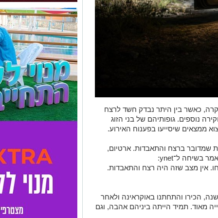
ה, כאשר בין היתר נבדק חשד לרצח
ירה נוספים. גופותיהם של בני הזוג
א ממצאים שיסייעו בפענוח האירוע.
שמדובר ברצח והתאבדות. ארטיום,
בשיחה ל־ynet:
ו. אין מצב שזה היה רצח והתאבדות.
בריו, בני הזוג היו נשואים למעלה מ־20 שנה, הכירו והתחתנו באוקראינה ולאחר
ה מאוד. תמיד הייתה ביניהם אהבה, וגם