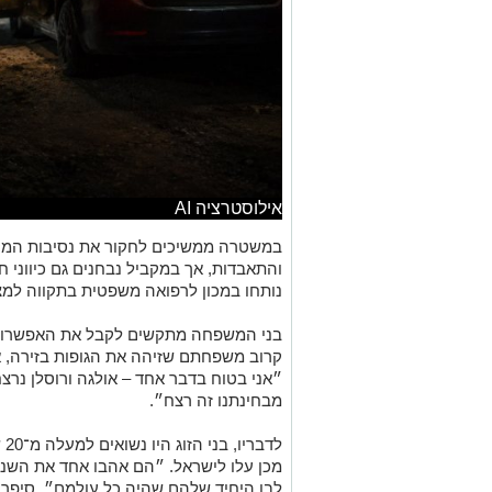
אילוסטרציה AI
במשטרה ממשיכים לחקור את נסיבות המקר
והתאבדות, אך במקביל נבחנים גם כיווני חק
נותחו במכון לרפואה משפטית בתקווה למצו
בני המשפחה מתקשים לקבל את האפשרות 
קרוב משפחתם שזיהה את הגופות בזירה, אמר 
״אני בטוח בדבר אחד – אולגה ורוסלן נרצח
מבחינתנו זה רצח״.
לד
מכן עלו לישראל. ״הם אהבו אחד את השניי
לבן היחיד שלהם שהיה כל עולמם״, סיפר.