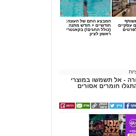
שותף
המבצע החם של העונה:
ם עסקיים
חודשיים + חודש מתנה
לפרטים
(כולל החגים!) בקאנטרי
ראשון לציון
ות
ה - אל תשמשו במוצרי
גלו חומרים אסורים