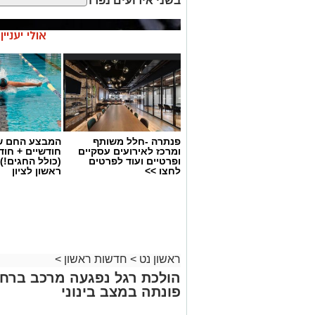
בשני אירועים נפרדים וכי נבדק חשד למ
אולי יעניי
פנתרה -חלל משותף
המבצע החם של
ומרכז לאירועים עסקיים
חודשיים + חו
ופרטיים ועוד לפרטים
(כולל החגים!)
לחצו >>
ראשון לציון
ראשון נט
>
חדשות ראשון
>
הולכת רגל נפגעה מרכב ברחוב
פונתה במצב בינוני
מעצר חשוד