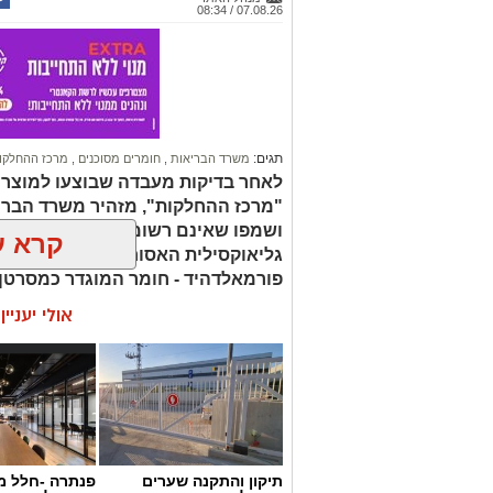
07.08.26 / 08:34
תגים:
משרד הבריאות
,
חומרים מסוכנים
,
מרכז ההחלקו
לאחר בדיקות מעבדה שבוצעו למוצר
"מרכז ההחלקות", מזהיר משרד הברי
ושמפו שאינם רשומים כחוק. בחלק 
קרא ע
גליאוקסילית האסורה לשימוש בהחלק
פורמאלדהיד - חומר המוגדר כמסרטן
אולי יעניי
תיקון והתקנה שערים
פנתרה -חלל מ