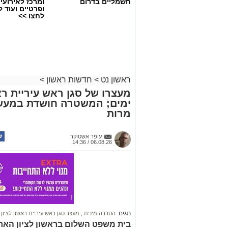
חשמליים בדרום
ומרכז לאירועי
ופרטיים ועוד 
לחצו >>
ראשון נט
>
חדשות ראשון
>
מעצרו של סגן ראש עיריית רא
ימים; המשטרה חושדת במעשה 
מרות
צילומים: משרד הבריאות
משרד הבריאות פרסם אזהרה לציבור מפני 
עופר אשטוקר
במסגרת מבצע פיקוח שנערך בתשעה סניפ
06.08.26 / 14:36
האזהרה מתפרסמת לאחר שבדיקות מעבדה
במהלך המבצע, ובהמשך להודעת משרד הב
בין המוצרים שנמצאו ואינם רשומים במאגרי
לשווקם:
תגים:
הטרדה מינית
,
מעצר סגן ראש עיריית ראשון לציון
בית משפט השלום בראשון לציון הארי