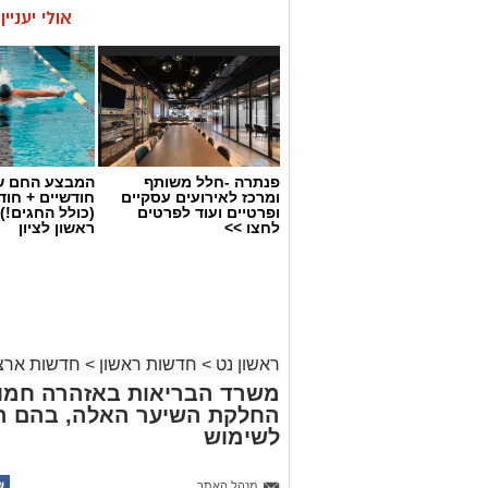
אולי יעניי
פנתרה -חלל משותף
המבצע החם של
ומרכז לאירועים עסקיים
חודשיים + חו
ופרטיים ועוד לפרטים
(כולל החגים!)
לחצו >>
ראשון לציון
ראשון נט
>
חדשות ראשון
>
חדשות ארצי
משרד הבריאות באזהרה חמור
החלקת השיער האלה, בהם הת
לשימוש
מנהל האתר