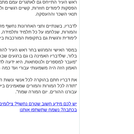
ראש העיר התייחס גם לאתגרים עמם מתמו
הפסקות לימודים חוזרות, קשיים רגשיים ול
תנאי השכר וההעסקה.
לדבריו, בשנתיים וחצי האחרונות נחשף מק
והמורות, שנלחמו על כל תלמיד ותלמידה, מ
לימודית ורגשית גם בתקופות המורכבות ביו
במסר האישי והמרגש בחר ראש העיר להוד
בלזר, שלדבריו האמינה בו גם ברגעים שבה
“מעבר למספרים ולנוסחאות, היא ידעה לדבר
האמון הזה היה משמעותי עבורי ועד כמה ה
את דבריו חתם בהוקרה לכל אנשי ונשות הח
“תודה לכל המורות והמורים שמאמינים ביל
עבורנו ההורים. יום המורה שמח”.
יש לכם מידע חשוב שטרם נחשף? צילומים
בכתבה? נשמח שתשתפו אותנו