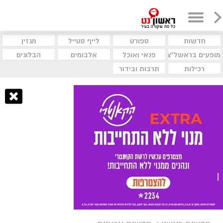
חדשות
ספורט
לייף סטייל
מגזין
מופעים בראשל"צ
פנאי ואוכל
אלבומים
הבלוגים
רכילות
תרבות ובידור