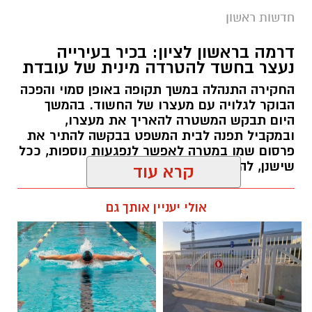
חדשות ראשון
כבוד לראשון לציון:
שחר ברן
, תושבת העיר, נבחרה
למצטיינת אגף הלוגיסטיקה של מגן דוד אדום,
דרמה בראשון לציון: בכיר בעירייה
במסגרת טקס ההוקרה הארצי לבני ובנות השירות
נעצר בחשד להטרדה מינית של עובדת
הלאומי שסיימו את שירותם במד”א.
החקירה התנהלה במשך תקופה באופן סמוי והפכה
הבוקר לגלויה עם מעצרו של החשוד. בהמשך
הטקס התקיים השבוע באודיטוריום קריית מד”א
היום תבקש המשטרה להאריך את מעצרו,
ברמלה, בהשתתפות כ-320 צעירות וצעירים שסיימו
ובמקביל תפנה לבית המשפט בבקשה להתיר את
שנה או שנתיים של שירות לאומי בארגון, ובמעמד
פרסום שמו במטרה לאפשר לנפגעות נוספות, ככל
בכירי מד”א, מנכ”ל רשות השירות הלאומי-אזרחי
שישנן, להתלונן
קרא עוד
ראובן פינסקי, נציגי עמותות השירות הלאומי ובני
מנהל האתר / 13:07 05.08.26
משפחות המתנדבים.
אולי יעניין אותך גם
במהלך האירוע הוענקו תעודות הצטיינות למתנדבים
שבלטו במסירותם, במקצועיותם ובתרומתם יוצאת
הדופן לארגון. בין הזוכים הייתה גם שחר ברן,
שזכתה להוקרה על פועלה במסגרת אגף
תגים:
הטרדה מינית ראשון לציון
הלוגיסטיקה של מד”א.