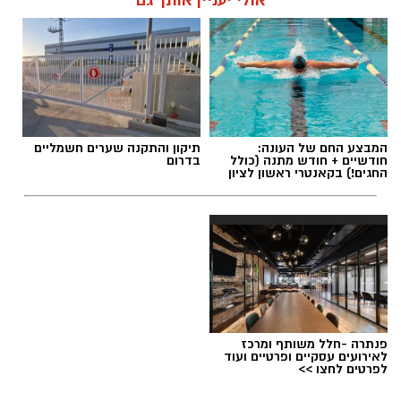
אולי יעניין אותך גם
תגים:
מד״א
,
שחר ברן
המבצע החם של העונה:
תיקון והתקנה שערים חשמליים
חודשיים + חודש מתנה (כולל
בדרום
החגים!) בקאנטרי ראשון לציון
פנתרה -חלל משותף ומרכז
לאירועים עסקיים ופרטיים ועוד
מצטיינת אגף הלוגיסטיקה במד"א שחר ברן תושבת
לפרטים לחצו >>
ראשון לציון - צילום דוברות מד"א