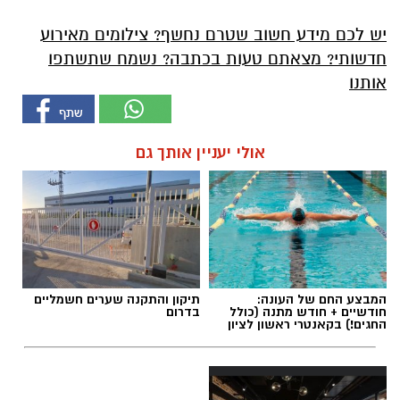
יש לכם מידע חשוב שטרם נחשף? צילומים מאירוע
חדשותי? מצאתם טעות בכתבה? נשמח שתשתפו
אותנו
אולי יעניין אותך גם
המבצע החם של העונה:
תיקון והתקנה שערים חשמליים
חודשיים + חודש מתנה (כולל
בדרום
החגים!) בקאנטרי ראשון לציון