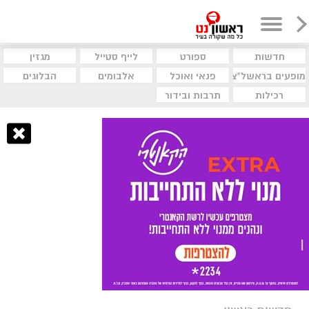
חדשות
ספורט
לייף סטייל
מגזין
מופעים בראשל"צ
פנאי ואוכל
אלבומים
הבלוגים
רכילות
תרבות ובידור