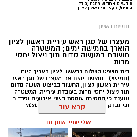
חודשיים + חודש מתנה (כולל
החגים!) בקאנטרי ראשון לציון
חדשות ראשון
צילומים: משרד הבריאות
מעצרו של סגן ראש עיריית ראשון לציון
הוארך בחמישה ימים; המשטרה
משרד הבריאות פרסם אזהרה לציבור מפני שימוש
חושדת במעשה סדום תוך ניצול יחסי
מרות
במוצרי שיער נוספים שנתפסו במסגרת מבצע
פיקוח שנערך בתשעה סניפי רשת "מרכז
בית משפט השלום בראשון לציון האריך היום
(חמישי) בחמישה ימים את מעצרו של סגן ראש
ההחלקות".
עיריית ראשון לציון, החשוד בביצוע מעשה סדום
תוך ניצול יחסי מרות בעובדת עירייה. המשטרה
האזהרה מתפרסמת לאחר שבדיקות מעבדה
טוענת כי החקירה עוסקת בשני אירועים נפרדים
הושלמו לכלל המוצרים שנאספו במהלך המבצע,
וכי נבדק חשד למקרים נוספים משנת 2021
קרא עוד
ובהמשך להודעת משרד הבריאות שפורסמה בחודש
יולי.
עופר אשטוקר / 14:36 06.08.26
אולי יעניין אותך גם
בין המוצרים שנמצאו ואינם רשומים במאגרי משרד