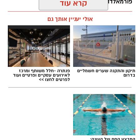
פורמאלדהיד - חומר המוגדר כמסרטן
קרא עוד
מנהל האתר / 08:34 07.08.26
אולי יעניין אותך גם
תגים:
משרד הבריאות
,
חומרים מסוכנים
,
מרכז
תיקון והתקנה שערים חשמליים
פנתרה -חלל משותף ומרכז
ההחלקות
בדרום
לאירועים עסקיים ופרטיים ועוד
לפרטים לחצו >>
המבצע החם של העונה: