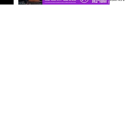
בהחלטתו קבע השופט ישראל פת כי מחומר
החקירה עולה שהמתלוננת סיפרה על האירועים
בזמן אמת. עוד קבע כי בשלב זה קיים חשד סביר
נגד החשוד, לצד עילות של מסוכנות וחשש לשיבוש
הליכי חקירה, ולכן הורה על הארכת מעצרו
בחמישה ימים.
בעקבות הארכת המעצר, בארגון "בונות
אלטרנטיבה" מסרו:
"מי שמחזיק בתפקיד ציבורי
חייב להיות ראוי לאמון הציבור, לשמש דוגמה
אישית ולכבד את החוק. אנחנו מאמינות למתלוננות
ודורשות עבורה את חקר האמת, מיצוי הדין וצדק.
כל נפגעת שתאסוף את האומץ להתלונן צריכה
לדעת שיש מערכת שתפעל, תחקור ותאמין לה."
החשוד מכחיש את המיוחס לו, והחקירה בעניינו
נמשכת.