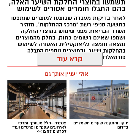
תשמשו במוצרי החלקת השיער האלה,
בהם התגלו חומרים אסורים לשימוש
לאחר בדיקות מעבדה שבוצעו למוצרים שנתפסו
בתשעה סניפי רשת "מרכז ההחלקות", מזהיר
משרד הבריאות מפני שימוש במוצרי החלקה
ושמפו שאינם רשומים כחוק. בחלק מהמוצרים
נמצאה חומצה גליאוקסילית האסורה לשימוש
בהחלקות שיער, ובמוצרים נוספים התגלה
פורמאלדהיד - חומר המוגדר כמסרטן
קרא עוד
מנהל האתר / 08:34 07.08.26
אולי יעניין אותך גם
תגים:
משרד הבריאות
,
חומרים מסוכנים
,
מרכז
תיקון והתקנה שערים חשמליים
פנתרה -חלל משותף ומרכז
ההחלקות
בדרום
לאירועים עסקיים ופרטיים ועוד
לפרטים לחצו >>