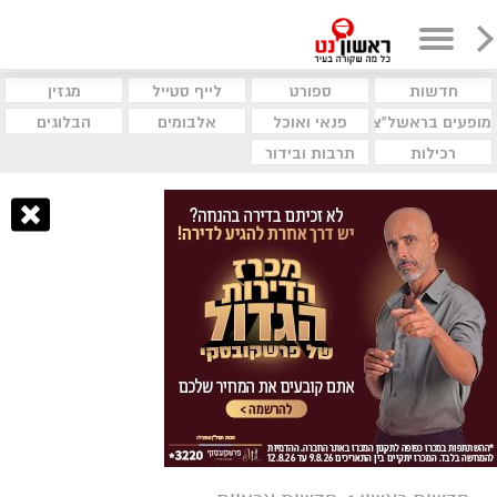
חדשות
ספורט
לייף סטייל
מגזין
מופעים בראשל"צ
פנאי ואוכל
אלבומים
הבלוגים
רכילות
תרבות ובידור