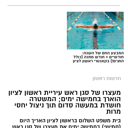
המבצע החם של העונה:
חודשיים + חודש מתנה (כולל
החגים!) בקאנטרי ראשון לציון
חדשות ראשון
צילומים: משרד הבריאות
מעצרו של סגן ראש עיריית ראשון לציון
הוארך בחמישה ימים; המשטרה
משרד הבריאות פרסם אזהרה לציבור מפני שימוש
חושדת במעשה סדום תוך ניצול יחסי
מרות
במוצרי שיער נוספים שנתפסו במסגרת מבצע
פיקוח שנערך בתשעה סניפי רשת "מרכז
בית משפט השלום בראשון לציון האריך היום
(חמישי) בחמישה ימים את מעצרו של סגן ראש
ההחלקות".