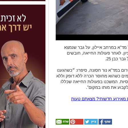
18:2 התקבל דיווח במוקד 101 של מד"א במרחב איילון, על גבר שנמצא
ן. לאחר פעולות החייאה, חובשים
ר כבן 25.
ום במד"א נור חסונה, סיפרו: ״כשהגענו
מים כשהוא מחוסר הכרה ללא דופק וללא
יות. המשכנו בפעולות החייאה שכללו
לקבוע את מותו במקום".
 מאירוע חדשותי? מצאתם טעות