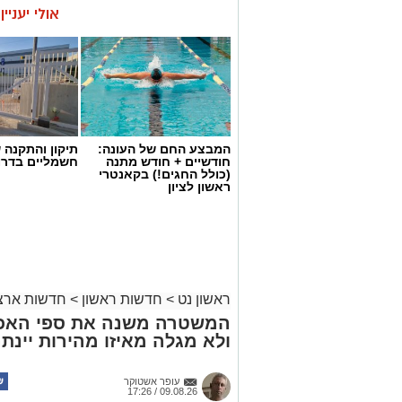
אולי יעניי
המבצע החם של העונה:
תיקון והתקנה 
חודשיים + חודש מתנה
חשמליים בדרו
(כולל החגים!) בקאנטרי
ראשון לציון
ראשון נט
>
חדשות ראשון
>
חדשות ארצי
המשטרה משנה את ספי האכי
ולא מגלה מאיזו מהירות יינתנ
עופר אשטוקר
09.08.26 / 17:26