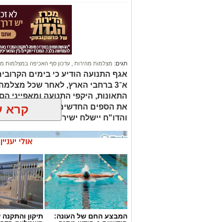
תגים:
מצלמות מהירות
,
עדכון סף האכיפה במצלמות מה
אגף התנועה הודיע כי בימים הקרובי
א־3 ברחבי הארץ, לאחר שכל מצלמ
התאונות, היקפי התנועה ומאפייני ה
קרא ע
את הספים החדשים ומזהירים: "סעו 
והדו"ח יישלח ישירות אליכם"
אולי יעניי
המבצע החם של העונה:
תיקון והתקנה 