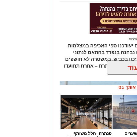
ירות
ם יעודכנו ספי האכיפה במצלמות
ה נבחנה בנפרד בהתאם לנתוני
סיכון בכביש. במשטרה לא חושפים
וד
במהירות המותרת – אחרת תתועדו
ן אותך גם
שערים
פנתרה -חלל משותף