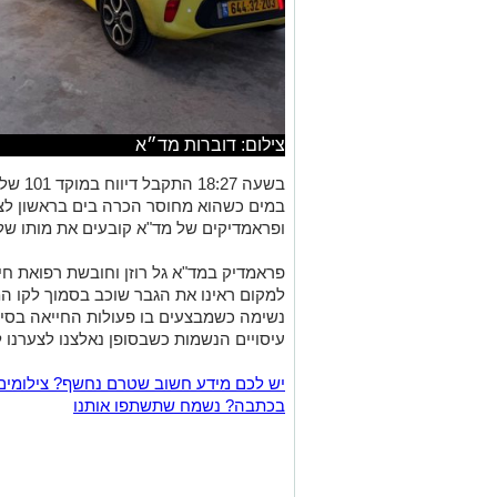
צילום: דוברות מד״א
בשעה 7
במים כשהוא מחוסר הכרה בים בראשון לציו
ופראמדיקים של מד"א קובעים את מותו של גב
פראמדיק במד"א גל רוזן וחובשת רפואת חיר
למקום ראינו את הגבר שוכב בסמוך לקו ה
נשימה כשמבצעים בו פעולות החייאה בסיס
עיסויים הנשמות כשבסופן נאלצנו לצערנו 
יש לכם מידע חשוב שטרם נחשף? צילומים
בכתבה? נשמח שתשתפו אותנו