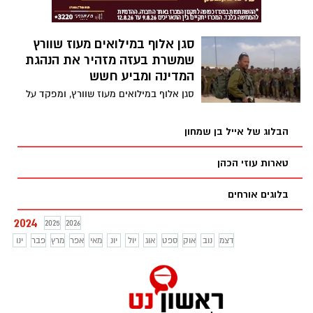
סגן אלוף במילואים מעוז שוורץ
שמשרת בעזה מזהיר את הנהגת
המדינה ומביע חשש
סגן אלוף במילואים מעוז שוורץ, ומפקד על
לוחמיו בעזה בימים אלו, כתב פוסט בפייסבוק
שמזהיר את הנהגת המדינה ומביע חשש
הבלוג של אייל בן שמחון
שנתחיל לשכוח עד כמה אכזרי היה ה
7/10/2023
טארות עוזי הכהן
בלוגים אורחים
2024
2025
2026
דצמ
נוב
אוק
ספט
אוג
יול
יונ
מאי
אפר
מרץ
פבר
ינו