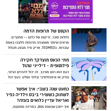
הקסם של תרופות הדמה
גלולות סוכר, זריקות של כלום -- מחקרים
מראים שיותר משנצפה תרופות פלצבו באמת
עובדות. בTEDMED, אריק מיד מבצע תעלול
שיוכיח שאפילו כשאתם יודעים שמשהו אינו
אמיתי, עדיין תוכלו להגיב אליו בעוצמה.
מתי הכעס מוצדק? חקירה
(אזהרה: שיחה זו אינה מתאימה לצופים אשר
פילוסופית - דילייני טהול
מחטים או דם מפריעים להם.)
כעס הוא רגש מורכב. זה יכול להרגיש הגיוני,
צודק או אימפולסיבי ובלתי נשלט. כעס יכול
להיות חלק חשוב מלאפשר לנו לדעת מתי
משהו לא מוסרי קורה, אבל מציאת התגובה
כמעט שנה בשבי: איך אפשר
הנכונה לפעמוני האזעקה הפסיכולוגיים האלה
לשתוק כששירי ביבס וילדיה כפיר
יכולה להיות מסובכת. האם זה נכון לכעוס?
ואריאל עדיין כלואים בעזה?
ואם כן, מתי? דילייני טהול בוחן את הרגש
איך ייתכן שבשנת 2024, במדינה מתוקנת,
החזק הזה באופן פילוסופי. בימוי: קארה