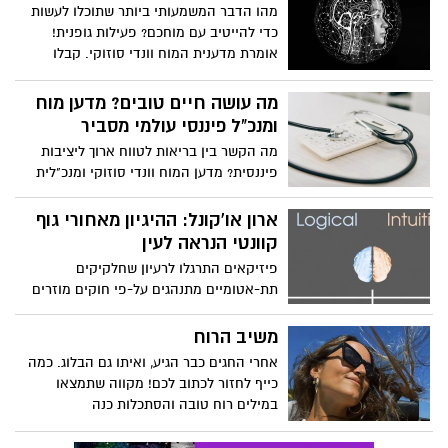
מהו הדבר המשמעותי ביותר שתוכלו לעשות
כדי להייטיב עם מוחכם? פעילות גופנית!
אומרת מדענית המוח וונדי סוזוקי. קבלו
השראה ללכת לחדר הכושר בעקבות הדיון של
סוזוקי ברקע המדעי שמאחורי הגילוי שאימון
מה עושה חיים טובים? מדען מוח
גופני משפר את מצב הרוח, את הזכרון, ומגן
ומנכ"ל פיננסי עולמי מסביר
על מוחנו מפני מחלות ניווניות של המוח כגון
מה הקשר בין בריאות לטווח ארוך ליציבות
אלצהיימר.
פיננסית? מדען המוח וונדי סוזוקי ומנכ"לית
הבנקאות הפרטית והעושר העולמית של
HSBC, אנאבל ספרינג, חוקרים את המרכיבים
ארון או'קונל: ההיגיון מאחורי גוף
הקריטיים של חיים טובים - וכיצד פעולות
קוונטי הנראה לעין
פשוטות כמו פעילות גופנית ותכנון פיננסי
פיזיקאים התרגלו לרעיון שחלקיקים
יכולות להגביר את רווחתך בהווה ובעתיד. הם
תת-אטומיים מתנהגים על-פי חוקים מוזרים
דנים כיצד למקסם את תחושת השמחה שלך,
של מכניקה קוונטית, בשונה לגמרי מעצמים
להפוך את החרדה שלך לכוח לטובה ולשמור
בסדר גודל אנושי. בניסוי פורץ דרך, ארון
משיב הרוח
על המוח שלך בריא במהלך חייך.
או'קונל טישטש הבחנה זו בכך שיצר עצם
אחרי החגים כבר הגיע, ואיתו גם הבלוג. כמה
הנראה לעין בלתי-מזויינת, אבל הנמצא באופן
כייף לחזור לכתוב לכם! מקווה שתמצאו
מוכח בשני מקומות בו-זמנית. בהרצאה זו,
במילים רוח טובה והסתכלות כנה
הוא מציע דרך מעוררת-עניין ומסקרנת לחשוב
על הנושא.