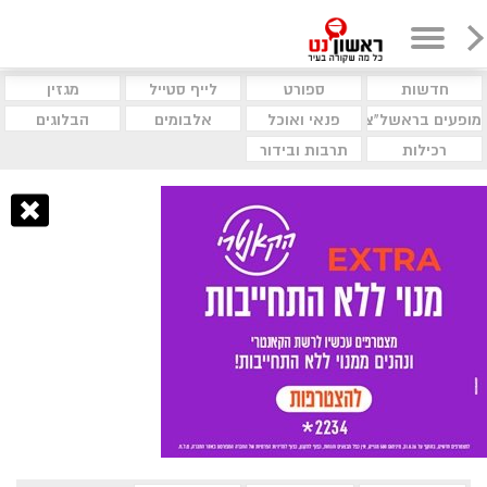
חדשות
ספורט
לייף סטייל
מגזין
מופעים בראשל"צ
פנאי ואוכל
אלבומים
הבלוגים
רכילות
תרבות ובידור