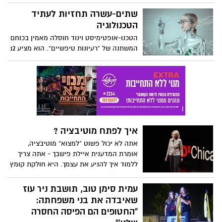
תינוק שנחטף בן תשעה חודשים וילד בן ארבע
ווטסון, קריינות כריסטינה גריר, מוזיקה מאת
מוחזקים בשבי במשך שנה שלמה, והעולם לא
שתים-עשרה תחזיות לעתיד
אנדרה איירס.
רועד? כיצד ייתכן שכמעט שנה עברה מאז
הטכנולוגיה
שנחטפו שירי ביבס וילדיה, אריאל וכפיר, בידי
הטכנו-אופטימיסט וינוד חוסלה מאמין בכוחם
ארגון הטרור חמאס, ועדיין לא שמענו מהם כל
המשתנה של "רעיונות טיפשיים". הוא מציע 12
אות חיים?
תחזיות נועזות לעתיד הטכנולוגיה – החל
מרפואה מונעת, ערים ללא מכוניות וכלה
במטוסים שיביאו אותנו מניו-יורק ללונדון
בשעה וחצי – ומראה מדוע מצפה לנו עולם
של שפע.
איך לפתח מוטיבציה ?
אתה לא יכול פשוט "למצוא" מוטיבציה,
אומרת המדענית איילת פישבך - אתה צריך
ללמוד איך להניע את עצמך. היא חולקת קומץ
טיפים המגובים ב-20 שנות מחקר מוטיבציה,
ומציעה חוכמה פשוטה להפליא כיצד לייעל
עמית סימן טוב, תושבת ניר עוז
את המטרות שלך, להגדיר את עצמך להצלחה
שאיבדה את בני משפחתה:
ולהימנע מהקריאות המפתות של דחיינות.
"החטופים הם הפיסה החסרה