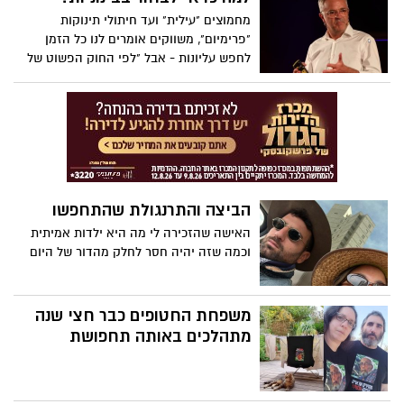
מחמוצים "עילית" ועד חיתולי תינוקות
"פרימיום", משווקים אומרים לנו כל הזמן
לחפש עליונות - אבל "לפי החוק הפשוט של
הממוצעים, רובנו צריכים לחיות חיים רגילים
יותר", אומר סוציו-בלשנית קריספין ת'רו. הוא
מזמין אותנו לאמץ את הבינוניות לשם שינוי,
ומציע דרך אחרת לסיפוק ללא השוואה.
הביצה והתרנגולת שהתחפשו
האישה שהזכירה לי מה היא ילדות אמיתית
וכמה שזה יהיה חסר לחלק מהדור של היום
משפחת החטופים כבר חצי שנה
מתהלכים באותה תחפושת