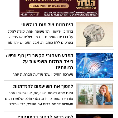
ארבע שאלות שכל זוג צריך לשאול את עצמו
לפני שקושר את הקשר - ומדגיש ממצאים
מפתיעים לגבי האופן שבו הנישואים מתחילים
משפיעים אם הם יסתיימו.
היתרונות של מוח דו לשוני
ברור כי ידיעת יותר משפה אחת יכולה להקל
על דברים מסוימים -- כמו טיולים או צפייה
בסרטים ללא כתוביות. אבל האם יש יתרונות
נוספים למוח דו-לשוני (או רב-לשוני)?
המחנכת מיה נקמולי מפרטת את שלושת סוגי
המדע מאחורי הקשר בין גוף ונפש:
המוחות הדו-לשוניים ומראה כיצד ידיעת יותר
כיצד מחלות משפיעות על
משפה אחת שומרת על המוח שלך בריא,
רגשותינו
מורכב ומעורב באופן פעיל. (בימוי TED-Ed,
מערכת החיסון שלך מודעת חברתית יותר
קריין של פן-פן חן)
ממה שאתה חושב, אומר מדען המוח החברתי
ופרופסור לפסיכולוגיה קילי מוסקטל. היא
להפוך את השיעמום להזדמנות
חוקרת את הקשר בין מצב הרוח שלך לבין
האם אתה באמת משועמם, או שמשהו אחר
המערכת הדלקתית שלך, והיא מציעה סיבה
קורה? המחנך קווין ה. גארי חולק שלוש דרכים
אבולוציונית מדוע חולי עלול לגרום לך להרגיש
מעשיות להתמודדות עם השפל, כדי שתוכל
מדוכא - ולהיפך.
להשתלט על תשומת הלב שלך, להבין באילו
רגשות לסמוך ולמנות את הבעיה האמיתית.
למה כדאי לבחור בבינוניות?