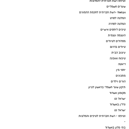
נטיפס רשת חברתית להמלצות
שערים חשמליים
Netips -רשת חברתית לחכמת ההמונים
המלצה לסרט
המלצה לסדרה
טיפים ליחסים אישיים
העצמה עצמית
מסלולים לטיולים
טיולים בדרום
עיצוב הבית
טיפוח ואופנה
דיאטה
יחסי מין
מתכונים
הורים וילדים
תיקון שער חשמלי בראשון לציון
מקומון אשדוד
ישראל נט
נדל"ן באשדוד
ישראל נט
נטיפס - רשת חברתית לטיפים והמלצות
-
בתי מלון באשדוד