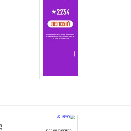
מג
פנ
להודעות מערכת