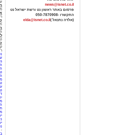
של
news@isnet.co.il
ח
מ
פרסום באתר ראשון נט ורשת ישראל נט
א
התקשרו -
050-7870908
רכ
(אלדה נתנאל )
elda@isnet.co.il
ק
חי
הב
הב
לי
טר
קו
קו
רא
נט
שע
Netips 
המ
ה
טי
ה
מס
טי
עי
טי
די
יח
מת
הו
תי
מק
יש
נד
יש
נט
-
בת