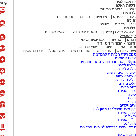
 ראשון לציון
קבוצת
דשות ראשון
שפט
חדשות ארציות
לבומים
ילות
ספורט
אירועים
תרבות
תמונת היום
הילה
נוך
תרבות
ספורט
לוגים
לוג של אייל בן שמחון
טארות עוזי הכהן
בלוגים אורחים
יף סטייל
נדים
בריאות
אטרקציות ובילוי
רונה - המדור המיוחד
רונה - המדור המיוחד
ייעוץ טכנולוגי
שון לציון נט
ערוץ וידאו
אהבנו ברשת
פנאי ואוכל
צרכנות ועסקים
יפס רשת חברתית להמלצות
רים חשמליים
-רשת חברתית לחכמת ההמונים
לצה לסרט
מלצה לסדרה
פים ליחסים אישיים
עצמה עצמית
לולים לטיולים
ולים בדרום
צוב הבית
פוח ואופנה
אטה
סי מין
כונים
רים וילדים
קון שער חשמלי בראשון לציון
ומון אשדוד
ראל נט
ל"ן באשדוד
ראל נט
יפס - רשת חברתית לטיפים והמלצות
י מלון באשדוד