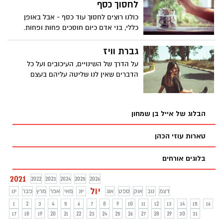
לחסוך כסף
כולנו רוצים לחסוך עוד כסף - אבל באופן
כללי, בני אדם כיום חוסכים פחות ופחות.
מדענית ההתנהגות וונדי דה לה רוזה חוקרת
כיצד מבצעים בני אדם החלטות לשיפור
גברת וויז
מצבם הכלכלי. מה שהיא גילתה יכול לסייע
על הדרך של השינויים, העיכובים ועל כל
לכם להתחייב ללא כאב ליותר חסכון ופחות
הדברים שאין לנו שליטה עליהם בעצם
הוצאות. הרצאה מרתקת ומעשירה במיוחד
הבלוג של אייל בן שמחון
טארות עוזי הכהן
בלוגים אורחים
2021
2022
2023
2024
2025
2026
יול
דצמ
נוב
אוק
ספט
אוג
יונ
מאי
אפר
מרץ
פבר
ינו
1
2
3
4
5
6
7
8
9
10
11
12
13
14
15
16
17
18
19
20
21
22
23
24
25
26
27
28
29
30
31