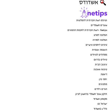
נטיפס רשת חברתית להמלצות
שערים חשמליים
Netips -רשת חברתית לחכמת ההמונים
המלצה לסרט
המלצה לסדרה
טיפים ליחסים אישיים
העצמה עצמית
מסלולים לטיולים
טיולים בדרום
עיצוב הבית
טיפוח ואופנה
דיאטה
יחסי מין
מתכונים
הורים וילדים
תיקון שער חשמלי בראשון לציון
מקומון אשדוד
ישראל נט
נדל"ן באשדוד