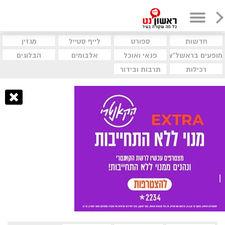
חדשות
ספורט
לייף סטייל
מגזין
מופעים בראשל"צ
פנאי ואוכל
אלבומים
הבלוגים
רכילות
תרבות ובידור