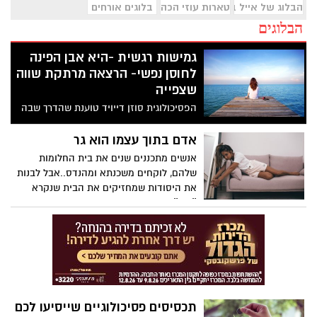
הבלוג של אייל בן שמחון
טארות עוזי הכהן
בלוגים אורחים
הבלוגים
גמישות רגשית -היא אבן הפינה
לחוסן נפשי- הרצאה מרתקת שווה
שצפייה
הפסיכולוגית סוזן דייויד טוענת שהדרך שבה
אנו מתמודדים עם הרגשות שלנו מעצבת כל
דבר שהוא משמעותי עבורינו: הפעולות שלנו,
אדם בתוך עצמו הוא גר
הקריירות שלנו, מערכות היחסים, בריאות
אנשים מתכננים שנים את בית החלומות
ואושר. בהרצאה המרגשת, ההומוריסטית
שלהם, לוקחים משכנתא ומהנדס..אבל לבנות
ואולי אפילו משנת-חיים הזו, היא מאתגרת את
את היסודות שמחזיקים את הבית שנקרא
החברה שמקדשת חיוביות על פני אמת,
״אני״ שוכחים לעיתים קרובות מידי..
ומדברת על האסטרטגיות העוצמתיות של
גמישות רגשית. הרצאה הראויה לשיתוף.
תכסיסים פסיכולוגיים שייסיעו לכם