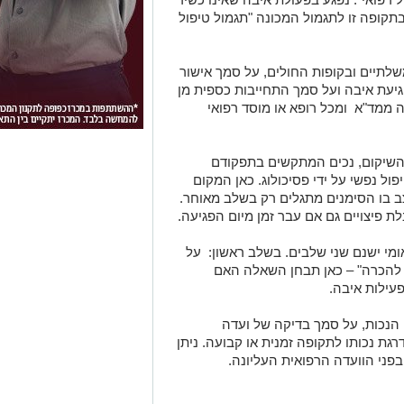
בתקופה זו לתגמול המכונה "תגמול טיפול
שלתיים ובקופות החולים, על סמך אישור
יעת איבה ועל סמך התחייבות כספית מן
 ממד"א ומכל רופא או מוסד רפואי
י השיקום, נכים המתקשים בתפקודם
פול נפשי על ידי פסיכולוג. כאן המקום
צב בו הסימנים מתגלים רק בשלב מאוחר.
ת פיצויים גם אם עבר זמן מיום הפגיעה.
מי ישנם שני שלבים. בשלב ראשון: על
 להכרה" – כאן תבחן השאלה האם
עילות איבה.
י הנכות, על סמך בדיקה של ועדה
גת נכותו לתקופה זמנית או קבועה. ניתן
פני הוועדה הרפואית העליונה.