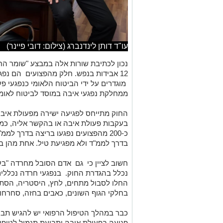
עו"ד דותן לינדנברג (צילום: דובי פיינר)
12 אבידות בנפש. חלק מהפצועים הם נפג
מוגדרים על ידי הביטוח הלאומי כנפגעי פע
ממחלקת נפגעי איבה במוסד לביטוח לאומי 
החוק מתייחס לפגיעה ישירה מפעולת איבה 
בעקבות פעולת איבה או בהקשר אליה, כמו
כ-200 מהפצועים נפגעו בריצה בדרך למ
בדרך לממ"ד ולא מפגיעת טיל. אחת מהן בת 87 ממושב שתול
חשוב לציין כי גם אדם הסובל מחרדה "בע
נכלל בהגדרת החוק. בנפגעי חרדה נכללי
החלו לסבול מתחים, לחץ, היסטריה, הסתגר
בחלקי הגוף השונים, כאבים בחזה, סחרחור
כבר במהלך הטיפול הרפואי יש להגיש תבי
פגיעה בפעולת איבה ותביעת תגמול לטיפול