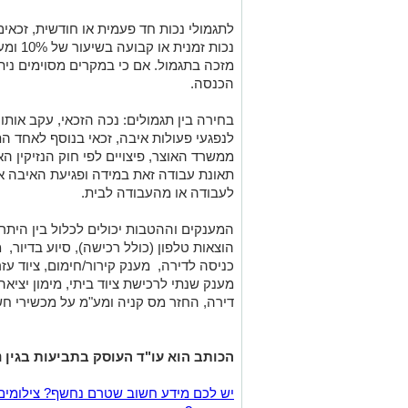
לתגמולי נכות חד פעמית או חודשית, זכאי
מזכה בתגמול. אם כי במקרים מסוימים נית
הכנסה.
בחירה בין תגמולים: נכה הזכאי, עקב אותו
לנפגעי פעולות איבה, זכאי בנוסף לאחד הת
ממשרד האוצר, פיצויים לפי חוק הנזיקין ה
תאונת עבודה זאת במידה ופגיעת האיבה א
לעבודה או מהעבודה לבית.
המענקים וההטבות יכולים לכלול בין הית
הוצאות טלפון (כולל רכישה), סיוע בדיור, 
כניסה לדירה, מענק קירור/חימום, ציוד עזר
מענק שנתי לרכישת ציוד ביתי, מימון יצי
דירה, החזר מס קניה ומע"מ על מכשירי חש
הכותב הוא עו"ד העוסק בתביעות בגין נז
יש לכם מידע חשוב שטרם נחשף? צילומים