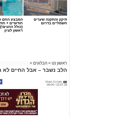
תיקון והתקנה שערים
המבצע החם של
חשמליים בדרום
חודשיים + חו
(כולל החגים!)
ראשון לציון
ראשון נט
>
הבלוגים
>
יש לכם מידע חשוב שטרם נחשף? צילומים
הלב נשבר – אבל החיים לא ח
בכתבה? נשמח שתשתפו אותנו
מערכת האתר
23.07.26 / 09:04