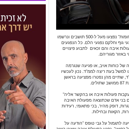
נכון לכתיבת שורות אלה במבצע "שומר החומות" נפצעו מעל ל-500 תושבים ונרשמו
עי גוף וחלקם נפגעי הלם. כל הנפגעים
ולות איבה והם זכאים לתבוע פיצויים
באזור מגוריהם.
של כוחות אויב, או פגיעה שנגרמה
 למשל בעת ריצה לממ"ד. נכון לעכשיו
מ"ד, שתיים מהן נפטרו מפציעה בראשן
ים.
קבות פעולות איבה או בהקשר אליה"
ם בני אדם שכתוצאה מפעולת האיבה
ות, דופק מהיר, בכי פתאומי, רעידות
ות, הקאות ובחילות.
עה לתגמול על גבי טופס "הודעה על
 רפואי". נפגע בפעולת איבה שאינו כשיר