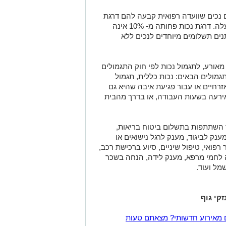
ם נכים שוועדה רפואית קבעה להם דרגת
נכות זמנית או קבועה בשיעור של 10% ומעלה. דרגת נכות פחותה מ- 10% אינה
נים תשלומים מיוחדים לנכים ללא
 מאורע, לתגמול נכות לפי חוק התגמולים
גמולים הבאים: נכות כללית, תגמול
אזרחיים או עבור פגיעת איבה שהיא גם
ירעה בשעות העבודה, או בדרך מהבית
ר השתתפות בתשלום ביטוח בריאות,
מענק לביגוד, מענק לרגל נישואים או
 רפואי, טיפול שיניים, סיוע ברכישת רכב,
אה לחמי מרפא, מענק לידה, הנחה בשכר
מל ועוד.
קי גוף
 מאירוע חדשותי? מצאתם טעות