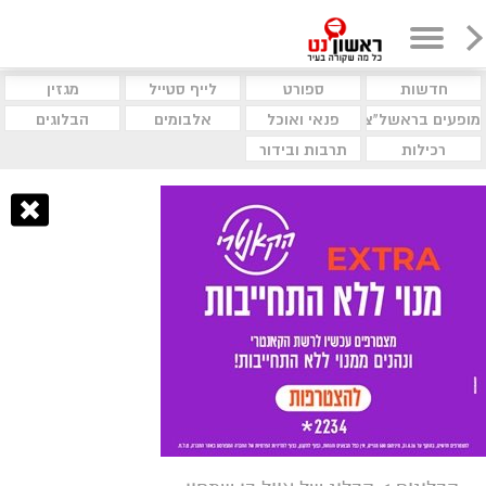
חדשות
ספורט
לייף סטייל
מגזין
מופעים בראשל"צ
פנאי ואוכל
אלבומים
הבלוגים
רכילות
תרבות ובידור