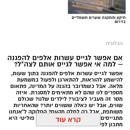
תיקון והתקנה שערים חשמליים
בדרום
הבלוגים
אם אפשר לגייס עשרות אלפים להפגנה
– למה אי אפשר לגייס אותם לצה"ל?
אפשר לגייס עשרות אלפים להפגנה בתוך שעות,
יש לכם מידע חשוב שטרם נחשף? צילומים מאירוע
להישמע להוראות, להתארגן ולפעול במשמעת
מלאה. אבל כשמדובר בהגנה על המדינה, פתאום
חדשותי? מצאתם טעות בכתבה? נשמח שתשתפו
מספרים לנו שהם לא מתאימים למסגרת. איזה
אותנו
מסר זה מעביר לציבור? לילדים שלנו? שכולם
שווים, אבל יש כאלה ששווים יותר? שהאחריות
משותפת, אבל רק לחלק מהעם? החלוקה ל"אנחנו
מתגייסים" ו"הם לא" היא לא רק ויכוח פוליטי היא
קרא עוד
מתכון לפילוג שמפורר אותנו מבפנים.