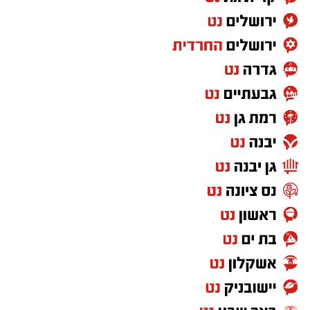
את כל היכולות הנדרשות להשתלבות במסגרת
צבאית.
לכן, הטענה ש"חרדים לא מתאימים לצבא" פשוט
לא מתיישבת עם המציאות שנראית לעין.
ועזבו לרגע את דעתי האישית, שמי שלא תורם
למדינה לא יכול לצפות ליהנות מכל הזכויות שהיא
מעניקה. ולא חסרות דרכים לתרום למדינה שבה
אתה חי, מגדל את ילדיך וישן בביטחון מדי לילה.
אבל מעבר לשאלת השוויון בנטל, אני שואלת את
עצמי איזה מסר אנחנו מעבירים לילדים שלנו,
לציבור הישראלי ולעולם כולו.
מה הם רואים?
עם שמפוצל למחנות.