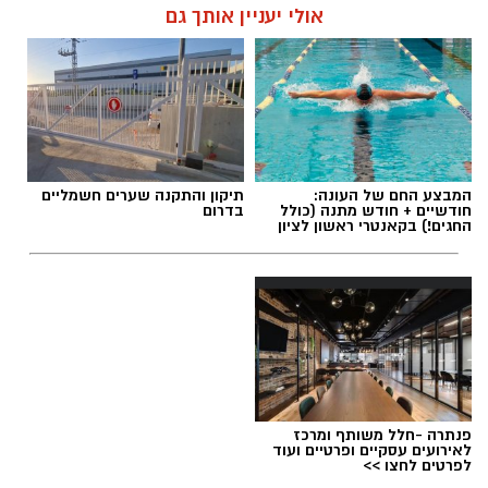
אולי יעניין אותך גם
אלדה נתנאל / 16:46 24.06.26
תגים:
הפגנות חרדיים גיוס לצה"ל
המבצע החם של העונה:
תיקון והתקנה שערים חשמליים
חודשיים + חודש מתנה (כולל
בדרום
החגים!) בקאנטרי ראשון לציון
פנתרה -חלל משותף ומרכז
לאירועים עסקיים ופרטיים ועוד
לפרטים לחצו >>