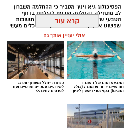
הפסיכולוג גיא וינץ' מסביר כי ההחלמה משברון
לב מתחילה בהחלטה מודעת להילחם בדחף
הטבעי שלנו לייפות את העבר ולחפש תשובות
קרא עוד
שפשוט אינן קיימות. הוא מציע ארגז כלים מעשי
שיעזור לנו, בהדרגה, להשתחרר מהכאב ולהמשיך
אולי יעניין אותך גם
הלאה.
הלב שלנו אולי נשבר לפעמים, אבל אנחנו לא
חייבים להישבר יחד איתו.
מערכת האתר / 09:04 23.07.26
המבצע החם של העונה:
פנתרה -חלל משותף ומרכז
חודשיים + חודש מתנה (כולל
לאירועים עסקיים ופרטיים ועוד
החגים!) בקאנטרי ראשון לציון
לפרטים לחצו >>
תגים:
טד