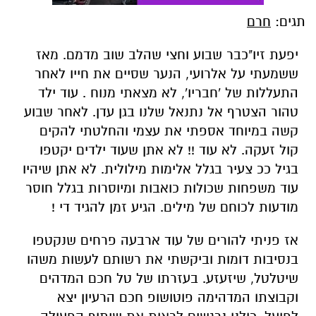
תגים:
חרם
יפעת זיו"כבר שבוע וחצי שהלב שוב מדמם. מאז
ששמעתי על אלרועי, הנער שסיים את חייו לאחר
התעללות של 'חבריו', לא מצאתי מנוח . עוד ילד
טהור הצטרף אל נתנאל שלנו בגן עדן. לאחר שבוע
קשה במיוחד אספתי את עצמי והחלטתי להקים
קול זעקה. לא עוד !! לא אתן שעוד ילדים יקטפו
בגיל ככ צעיר בגלל אלימות מילולית. לא אתן שיהיו
עוד משפחות שכולות כואבות ומיוסרות בגלל חוסר
מודעות לכוחם של מילים. הגיע זמן להגיד די !
אז פניתי להורים של עוד ארבעה פרחים שנקטפו
בנסיבות דומות וביקשתי את רשותם לעשות משהו
שיטלטל, שיזעזע. בעזרתו של טל חכם המדהים
וקבוצתו המדהימה פוטושופ חכם הרעיון יצא