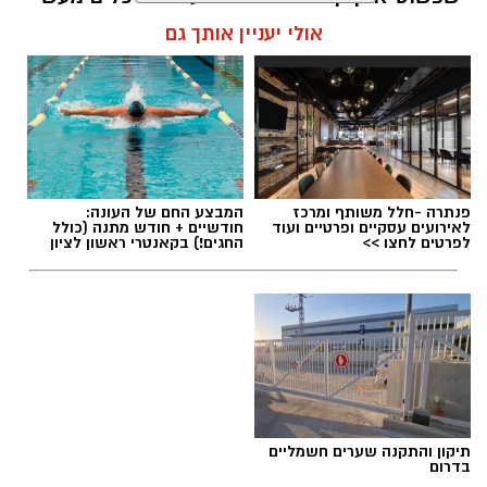
שיעזור לנו, בהדרגה, להשתחרר מהכאב ולהמשיך
אולי יעניין אותך גם
הלאה.
הלב שלנו אולי נשבר לפעמים, אבל אנחנו לא
חייבים להישבר יחד איתו.
מערכת האתר / 09:04 23.07.26
פנתרה -חלל משותף ומרכז
המבצע החם של העונה:
לאירועים עסקיים ופרטיים ועוד
חודשיים + חודש מתנה (כולל
לפרטים לחצו >>
החגים!) בקאנטרי ראשון לציון
תגים:
טד
תיקון והתקנה שערים חשמליים
בדרום