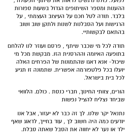
לפועל. כולנו נרגשים לראות את שיתוף הפעולה ,
ההענות ומספר השיתופים הגדול בשעות ספורות
בלבד. תודה לטל חכם על העיצוב העצמתי , על
הרגישות ועל הסבלנות לשנות ולתקן שוב ושוב
בהתאם לבקשותיי.
תודה לכל מי שכבר שיתף , פרסם ועוזר לנו להלחם
בתופעה האיומה וההרסנית הזו. מבקשת מכל מי
שיכול- אנא דאגו שהתמונות של הפרחים האלה
יועלו בכל פלטפורמה אפשרית. שתמונה זו תגיע
לכל בית בישראל.
הורים, צוותי החינוך, חברי כנסת . כולם. הלוואי
שביחד נצליח להציל נפשות
נתנאל יקר שלנו. לך זה כבר לא יעזור, אבל אנו
יודעים כמה היה חשוב לך , עוד בחייך, לדאוג שאף
ילד או נער לא יחווה את הסבל שאתה סבלת.