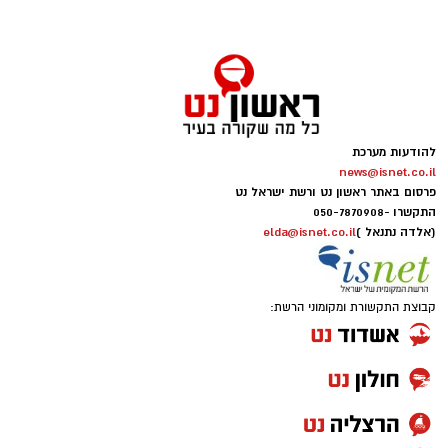
להודעות מערכת
news@isnet.co.il
יש לכם מידע חשוב שטרם נחשף? צילומים מאירוע
פרסום באתר ראשון נט ורשת ישראל נט
חדשותי? מצאתם טעות בכתבה? נשמח שתשתפו
התקשרו -
050-7870908
אותנו
(אלדה נתנאל )
elda@isnet.co.il
קבוצת התקשורת ומקומוני הרשת: