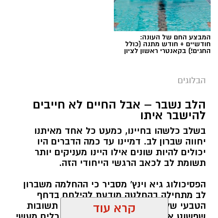
המבצע החם של העונה:
חודשיים + חודש מתנה (כולל
החגים!) בקאנטרי ראשון לציון
הבלוגים
הלב נשבר – אבל החיים לא חייבים
יש לכם מידע חשוב שטרם נחשף? צילומים מאירוע
להישבר איתו
חדשותי? מצאתם טעות בכתבה? נשמח שתשתפו
בשלב כלשהו בחיינו, כמעט כל אחד מאיתנו
אותנו
יחווה שברון לב. דמיינו עד כמה הדברים היו
יכולים להיות שונים אילו היינו מעניקים יותר
תשומת לב לכאב הרגשי הייחודי הזה.
הפסיכולוג גיא וינץ' מסביר כי ההחלמה משברון
לב מתחילה בהחלטה מודעת להילחם בדחף
הטבעי שלנו לייפות את העבר ולחפש תשובות
קרא עוד
שפשוט אינן קיימות. הוא מציע ארגז כלים מעשי