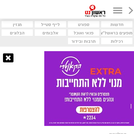
חדשות
ספורט
לייף סטייל
מגזין
מופעים בראשל"צ
פנאי ואוכל
אלבומים
הבלוגים
רכילות
תרבות ובידור