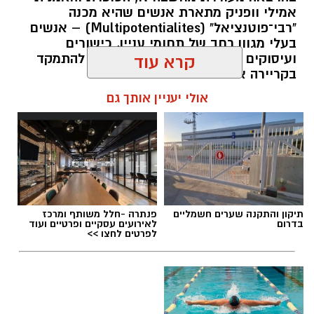
אמילי וופניק מתארת אנשים שהיא מכנה
"רבי־פוטנציאל" (Multipotentialites) – אנשים
בעלי מגוון רחב של תחומי עניין, כישורים
ועיסוקים שונים לאורך חייהם, במקום להתמקד
קרא עוד
בקריירה אחת בלבד.
אולי יעניין אותך גם
האם גם אתם כאלה?
אלדה נתנאל / 09:20 07.08.26
תיקון והתקנה שערים חשמליים
פנתרה -חלל משותף ומרכז
בדרום
לאירועים עסקיים ופרטיים ועוד
לפרטים לחצו >>
תגים:
ייעוד