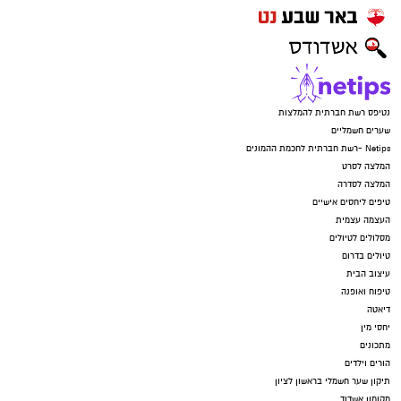
נטיפס רשת חברתית להמלצות
שערים חשמליים
Netips -רשת חברתית לחכמת ההמונים
המלצה לסרט
המלצה לסדרה
טיפים ליחסים אישיים
העצמה עצמית
מסלולים לטיולים
טיולים בדרום
עיצוב הבית
טיפוח ואופנה
דיאטה
יחסי מין
מתכונים
הורים וילדים
תיקון שער חשמלי בראשון לציון
מקומון אשדוד