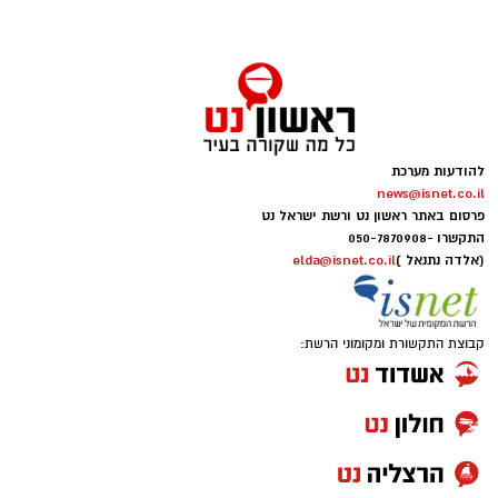
להודעות מערכת
news@isnet.co.il
יש לכם מידע חשוב שטרם נחשף? צילומים מאירוע
פרסום באתר ראשון נט ורשת ישראל נט
חדשותי? מצאתם טעות בכתבה? נשמח שתשתפו
התקשרו -
050-7870908
אותנו
(אלדה נתנאל )
elda@isnet.co.il
קבוצת התקשורת ומקומוני הרשת: