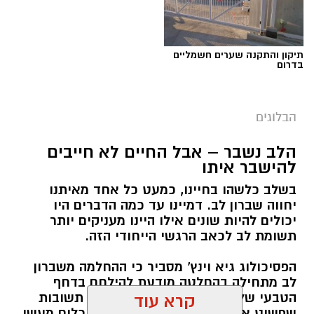
תיקון והתקנה שערים חשמליים
בדרום
הבלוגים
הלב נשבר – אבל החיים לא חייבים
יש לכם מידע חשוב שטרם נחשף? צילומים מאירוע
להישבר איתו
חדשותי? מצאתם טעות בכתבה? נשמח שתשתפו
בשלב כלשהו בחיינו, כמעט כל אחד מאיתנו
אותנו
יחווה שברון לב. דמיינו עד כמה הדברים היו
יכולים להיות שונים אילו היינו מעניקים יותר
תשומת לב לכאב הרגשי הייחודי הזה.
הפסיכולוג גיא וינץ' מסביר כי ההחלמה משברון
לב מתחילה בהחלטה מודעת להילחם בדחף
הטבעי שלנו לייפות את העבר ולחפש תשובות
קרא עוד
שפשוט אינן קיימות. הוא מציע ארגז כלים מעשי