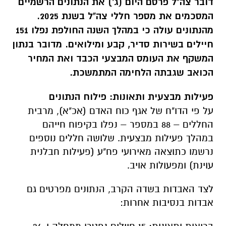
דובר צה"ל פרסם היום (ג') את הנתונים הרשמיים
המסכמים את מספר חללי צה"ל בשנת 2025.
מהנתונים עולה כי במהלך השנה החולפת נפלו 151
חיילים בשירות סדיר, קבע ומילואים. מדובר בנתון
המשקף את העומס המבצעי הכבד ואת המחיר
הכואב שגבתה הלחימה המתמשכת.
פעילות מבצעית ותאונות: פילוח הנתונים
על פי הדו"ח של אגף כוח האדם (אכ"א), מרבית
החללים – 88 במספר – נפלו בקיפוח חייהם
במהלך פעילות מבצעית. שלושה חללים נוספים
נרשמו כתוצאה מאירועי פח"ע (פעילות חבלנית
עוינת) ומפעולות אויב.
לצד האבדות בשדה הקרב, הנתונים מפרטים גם
אבדות בנסיבות אחרות: