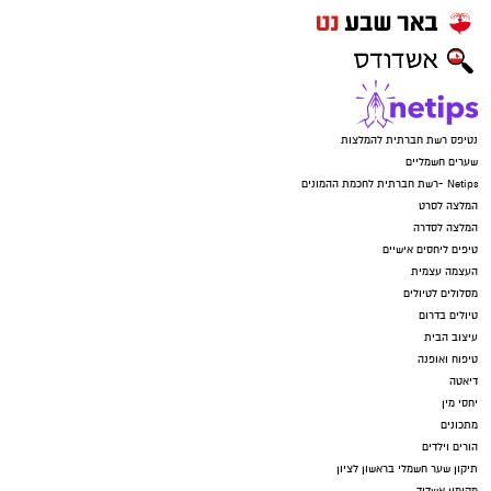
נטיפס רשת חברתית להמלצות
שערים חשמליים
Netips -רשת חברתית לחכמת ההמונים
המלצה לסרט
המלצה לסדרה
טיפים ליחסים אישיים
העצמה עצמית
מסלולים לטיולים
טיולים בדרום
עיצוב הבית
טיפוח ואופנה
דיאטה
יחסי מין
מתכונים
הורים וילדים
תיקון שער חשמלי בראשון לציון
מקומון אשדוד