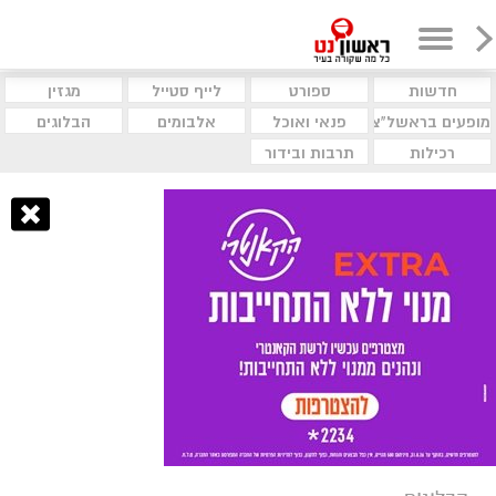
חדשות
ספורט
לייף סטייל
מגזין
מופעים בראשל"צ
פנאי ואוכל
אלבומים
הבלוגים
רכילות
תרבות ובידור