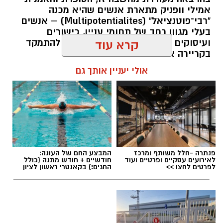
אמילי וופניק מתארת אנשים שהיא מכנה
"רבי־פוטנציאל" (Multipotentialites) – אנשים
בעלי מגוון רחב של תחומי עניין, כישורים
ועיסוקים שונים לאורך חייהם, במקום להתמקד
קרא עוד
בקריירה אחת בלבד.
אולי יעניין אותך גם
האם גם אתם כאלה?
אלדה נתנאל / 09:20 07.08.26
פנתרה -חלל משותף ומרכז
המבצע החם של העונה:
לאירועים עסקיים ופרטיים ועוד
חודשיים + חודש מתנה (כולל
לפרטים לחצו >>
החגים!) בקאנטרי ראשון לציון
תגים:
ייעוד