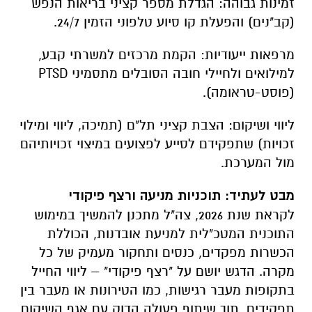
זמינות גבוהה: הגדלת מספר קציני בריאות הנפש
(קב"נים) והפעלת קו סיוע טלפוני הזמין 24/7.
מרפאות ייעודיות: הקמת מרכזים למשרתי קבע,
למילואים ולחיילי חובה הסובלים מתסמיני PTSD
(פוסט-טראומה).
ליווי ושיקום: הצבת קציני תל"ם (תמיכה, ליווי ומילוי
זכויות) שתפקידם לסייע לפצועים במיצוי זכויותיהם
מול המערכת.
מבט לעתיד: תוכניות מניעה ורצף פיקודי
לקראת שנת 2026, צה"ל מתכנן להמשיך במימוש
התוכנית המטכ"לית למניעת אובדנות, הכוללת
הכשרות מפקדים, כנסים ותחקור מעמיק של כל
מקרה. הדגש יושם על "רצף פיקודי" – ליווי החייל
בתקופות מעבר רגישות, כמו הטירונות או מעבר בין
תפקידים, תוך שיתוף פעולה הדוק עם אגף השיקום