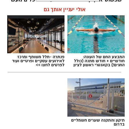
שיעזור לנו, בהדרגה, להשתחרר מהכאב ולהמשיך
אולי יעניין אותך גם
הלאה.
הלב שלנו אולי נשבר לפעמים, אבל אנחנו לא
חייבים להישבר יחד איתו.
מערכת האתר / 09:04 23.07.26
המבצע החם של העונה:
פנתרה -חלל משותף ומרכז
חודשיים + חודש מתנה (כולל
לאירועים עסקיים ופרטיים ועוד
החגים!) בקאנטרי ראשון לציון
לפרטים לחצו >>
תגים:
טד
תיקון והתקנה שערים חשמליים
בדרום