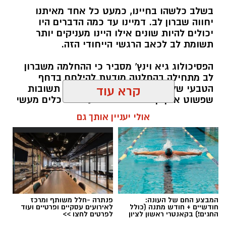
חדשותי? מצאתם טעות בכתבה? נשמח שתשתפו
בשלב כלשהו בחיינו, כמעט כל אחד מאיתנו
אותנו
יחווה שברון לב. דמיינו עד כמה הדברים היו
יכולים להיות שונים אילו היינו מעניקים יותר
תשומת לב לכאב הרגשי הייחודי הזה.
הפסיכולוג גיא וינץ' מסביר כי ההחלמה משברון
לב מתחילה בהחלטה מודעת להילחם בדחף
הטבעי שלנו לייפות את העבר ולחפש תשובות
קרא עוד
שפשוט אינן קיימות. הוא מציע ארגז כלים מעשי
שיעזור לנו, בהדרגה, להשתחרר מהכאב ולהמשיך
אולי יעניין אותך גם
הלאה.
הלב שלנו אולי נשבר לפעמים, אבל אנחנו לא
חייבים להישבר יחד איתו.
מערכת האתר / 09:04 23.07.26
המבצע החם של העונה:
פנתרה -חלל משותף ומרכז
חודשיים + חודש מתנה (כולל
לאירועים עסקיים ופרטיים ועוד
החגים!) בקאנטרי ראשון לציון
לפרטים לחצו >>