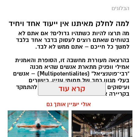
הבלוגים
למה לחלק מאיתנו אין ייעוד אחד ויחיד
מה תרצו להיות כשתהיו גדולים? אם אתם לא
בטוחים שאתם רוצים לעסוק בדבר אחד בלבד
למשך כל חייכם – אתם ממש לא לבד.
בהרצאה מעוררת מחשבה זו, הסופרת והאמנית
אמילי וופניק מתארת אנשים שהיא מכנה
"רבי־פוטנציאל" (Multipotentialites) – אנשים
בעלי מגוון רחב של תחומי עניין, כישורים
ועיסוקים שונים לאורך חייהם, במקום להתמקד
קרא עוד
בקריירה אחת בלבד.
אולי יעניין אותך גם
האם גם אתם כאלה?
אלדה נתנאל / 09:20 07.08.26