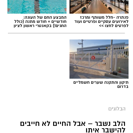
פנתרה -חלל משותף ומרכז
המבצע החם של העונה:
לאירועים עסקיים ופרטיים ועוד
חודשיים + חודש מתנה (כולל
לפרטים לחצו >>
החגים!) בקאנטרי ראשון לציון
תגים:
ייעוד
תיקון והתקנה שערים חשמליים
בדרום
הבלוגים
הלב נשבר – אבל החיים לא חייבים
יש לכם מידע חשוב שטרם נחשף? צילומים מאירוע
להישבר איתו