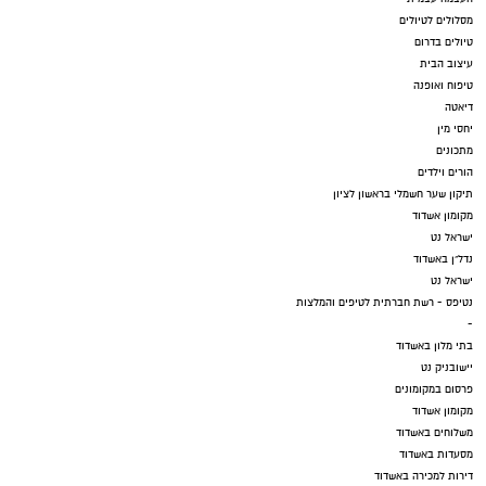
מסלולים לטיולים
טיולים בדרום
עיצוב הבית
טיפוח ואופנה
דיאטה
יחסי מין
מתכונים
הורים וילדים
תיקון שער חשמלי בראשון לציון
מקומון אשדוד
ישראל נט
נדל"ן באשדוד
ישראל נט
נטיפס - רשת חברתית לטיפים והמלצות
-
בתי מלון באשדוד
יישובניק נט
פרסום במקומונים
מקומון אשדוד
משלוחים באשדוד
מסעדות באשדוד
דירות למכירה באשדוד