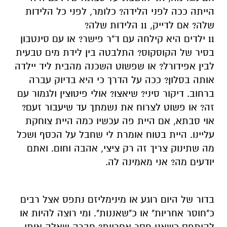
הייתה ככה לפני הלידה? כלומר, לפני כל הלידות
שלה? אם לדייק, 11 הלידות שלה?
11 ילדים היא קילחה עם ד"ר פישר? או עם סינטבון
בסיר של הקוסקוס? התלבטה בין לידת מים טבעית
לבין אפידורל? או שפשוט השכנה מהבית ליד יילדה
אותה בסלון? ככה על הדרך כי היא בדיוק עברה
ברחוב. דיקור סיני? שיאצו? אולי פיטוצין ולגמור עם
זה? או פשוט לצרוח את נשמתך עד שיעבור זעם?
אוי סבתא, אם היית פה עכשיו כמה היית צוחקת
עליינו. היית בטוח אומרת לי שחבל על הכסף ושכל
מה שתינוק צריך זה רק ציצי, אהבה וחום. ואתם
יודעים מה? אני מאמינה לה.
בדור של היום רוגע או מינימליזם נתפס אצל רבים
כ"חוסר אחריות" או כ"שאננות". ומי רוצה להיות או
להיתפס כשאנן חסר אחריות? חברה שאלה אותי