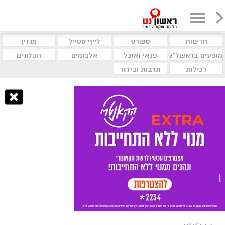
חדשות
ספורט
לייף סטייל
מגזין
מופעים בראשל"צ
פנאי ואוכל
אלבומים
הבלוגים
רכילות
תרבות ובידור