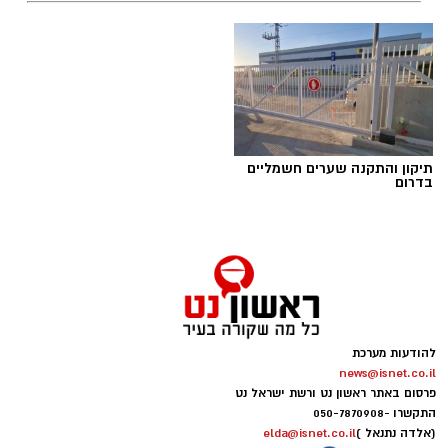
תגים:
טד
תיקון והתקנה שערים חשמליים
בדרום
להודעות מערכת
news@isnet.co.il
יש לכם מידע חשוב שטרם נחשף? צילומים מאירוע
פרסום באתר ראשון נט ורשת ישראל נט
חדשותי? מצאתם טעות בכתבה? נשמח שתשתפו
התקשרו -
050-7870908
אותנו
(אלדה נתנאל )
elda@isnet.co.il