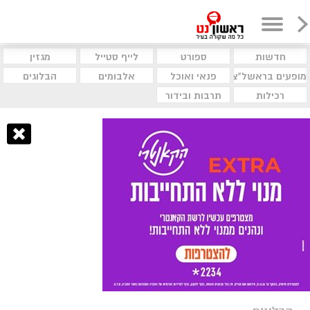
חדשות
ספורט
לייף סטייל
מגזין
מופעים בראשל"צ
פנאי ואוכל
אלבומים
הבלוגים
רכילות
תרבות ובידור