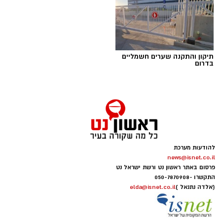
תיקון והתקנה שערים חשמליים
בדרום
הפגנות חרדים chatgpt
הפגנות הענק היום, ששיבשו את סדר היום של
להודעות מערכת
מאות אלפי אזרחים, העלו אצלי שאלה
.
news@isnet.co.il
פרסום באתר ראשון נט ורשת ישראל נט
התקשרו -
050-7870908
אם הציבור החרדי יודע להתגייס בהמוניו להפגנות,
(אלדה נתנאל )
elda@isnet.co.il
להישמע להוראות, להתארגן במהירות, לפעול יחד
למען מטרה משותפת, לתמוך אחד בשני, להתלבש