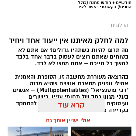
חודשיים + חודש מתנה (כולל
החגים!) בקאנטרי ראשון לציון
הבלוגים
למה לחלק מאיתנו אין ייעוד אחד ויחיד
מה תרצו להיות כשתהיו גדולים? אם אתם לא
בטוחים שאתם רוצים לעסוק בדבר אחד בלבד
למשך כל חייכם – אתם ממש לא לבד.
בהרצאה מעוררת מחשבה זו, הסופרת והאמנית
אמילי וופניק מתארת אנשים שהיא מכנה
"רבי־פוטנציאל" (Multipotentialites) – אנשים
בעלי מגוון רחב של תחומי עניין, כישורים
ועיסוקים שונים לאורך חייהם, במקום להתמקד
קרא עוד
בקריירה אחת בלבד.
אולי יעניין אותך גם
האם גם אתם כאלה?