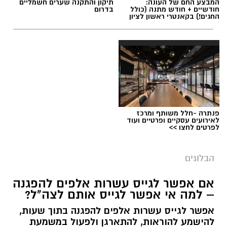
המבצע החם של העונה:
תיקון והתקנה שערים חשמליים
חודשיים + חודש מתנה (כולל
בדרום
החגים!) בקאנטרי ראשון לציון
תגים:
טד
פנתרה -חלל משותף ומרכז
לאירועים עסקיים ופרטיים ועוד
לפרטים לחצו >>
הבלוגים
אם אפשר לגייס עשרות אלפים להפגנה
– למה אי אפשר לגייס אותם לצה"ל?
אפשר לגייס עשרות אלפים להפגנה בתוך שעות,
יש לכם מידע חשוב שטרם נחשף? צילומים מאירוע
להישמע להוראות, להתארגן ולפעול במשמעת