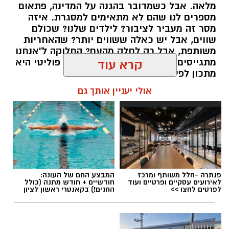
מלאה. אבל כשמדובר בהגנה על המדינה, פתאום
חדשותי? מצאתם טעות בכתבה? נשמח שתשתפו
מספרים לנו שהם לא מתאימים למסגרת. איזה
אותנו
מסר זה מעביר לציבור? לילדים שלנו? שכולם
שווים, אבל יש כאלה ששווים יותר? שהאחריות
משותפת, אבל רק לחלק מהעם? החלוקה ל"אנחנו
מתגייסים" ו"הם לא" היא לא רק ויכוח פוליטי היא
קרא עוד
מתכון לפילוג שמפורר אותנו מבפנים.
אולי יעניין אותך גם
אלדה נתנאל / 16:46 24.06.26
תגים:
הפגנות חרדיים גיוס לצה"ל
פנתרה -חלל משותף ומרכז
המבצע החם של העונה:
לאירועים עסקיים ופרטיים ועוד
חודשיים + חודש מתנה (כולל
לפרטים לחצו >>
החגים!) בקאנטרי ראשון לציון