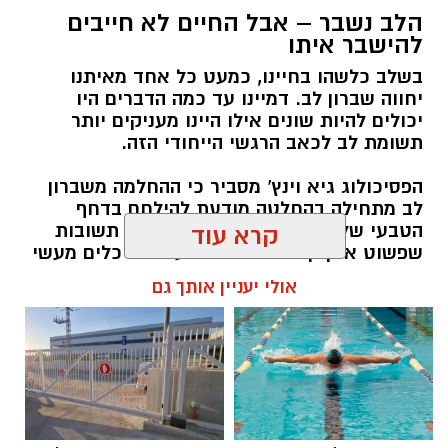
הלב נשבר – אבל החיים לא חייבים
יש לכם מידע חשוב שטרם נחשף? צילומים מאירוע
להישבר איתו
חדשותי? מצאתם טעות בכתבה? נשמח שתשתפו
בשלב כלשהו בחיינו, כמעט כל אחד מאיתנו
אותנו
יחווה שברון לב. דמיינו עד כמה הדברים היו
יכולים להיות שונים אילו היינו מעניקים יותר
תשומת לב לכאב הרגשי הייחודי הזה.
הפסיכולוג גיא וינץ' מסביר כי ההחלמה משברון
לב מתחילה בהחלטה מודעת להילחם בדחף
הטבעי שלנו לייפות את העבר ולחפש תשובות
קרא עוד
שפשוט אינן קיימות. הוא מציע ארגז כלים מעשי
שיעזור לנו, בהדרגה, להשתחרר מהכאב ולהמשיך
אולי יעניין אותך גם
הלאה.
הלב שלנו אולי נשבר לפעמים, אבל אנחנו לא
חייבים להישבר יחד איתו.
מערכת האתר / 09:04 23.07.26