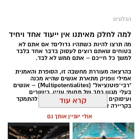
הבלוגים
למה לחלק מאיתנו אין ייעוד אחד ויחיד
מה תרצו להיות כשתהיו גדולים? אם אתם לא
בטוחים שאתם רוצים לעסוק בדבר אחד בלבד
למשך כל חייכם – אתם ממש לא לבד.
בהרצאה מעוררת מחשבה זו, הסופרת והאמנית
אמילי וופניק מתארת אנשים שהיא מכנה
"רבי־פוטנציאל" (Multipotentialites) – אנשים
בעלי מגוון רחב של תחומי עניין, כישורים
ועיסוקים שונים לאורך חייהם, במקום להתמקד
קרא עוד
בקריירה אחת בלבד.
אולי יעניין אותך גם
האם גם אתם כאלה?
אלדה נתנאל / 09:20 07.08.26