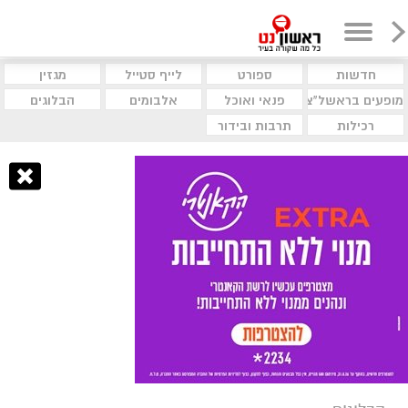
חדשות
ספורט
לייף סטייל
מגזין
מופעים בראשל"צ
פנאי ואוכל
אלבומים
הבלוגים
רכילות
תרבות ובידור