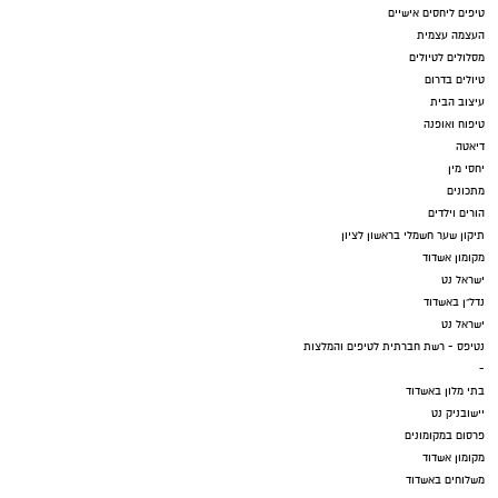
טיפים ליחסים אישיים
העצמה עצמית
מסלולים לטיולים
טיולים בדרום
עיצוב הבית
טיפוח ואופנה
דיאטה
יחסי מין
מתכונים
הורים וילדים
תיקון שער חשמלי בראשון לציון
מקומון אשדוד
ישראל נט
נדל"ן באשדוד
ישראל נט
נטיפס - רשת חברתית לטיפים והמלצות
-
בתי מלון באשדוד
יישובניק נט
פרסום במקומונים
מקומון אשדוד
משלוחים באשדוד