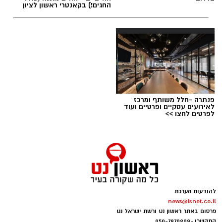
החגים!) בקאנטרי ראשון לציון
תגים:
טד
פנתרה -חלל משותף ומרכז
לאירועים עסקיים ופרטיים ועוד
לפרטים לחצו >>
להודעות מערכת
news@isnet.co.il
יש לכם מידע חשוב שטרם נחשף? צילומים מאירוע
פרסום באתר ראשון נט ורשת ישראל נט
חדשותי? מצאתם טעות בכתבה? נשמח שתשתפו
התקשרו -
050-7870908