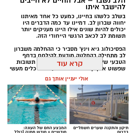
הלב נשבר – אבל החיים לא חייבים
יש לכם מידע חשוב שטרם נחשף? צילומים מאירוע
להישבר איתו
חדשותי? מצאתם טעות בכתבה? נשמח שתשתפו
בשלב כלשהו בחיינו, כמעט כל אחד מאיתנו
אותנו
יחווה שברון לב. דמיינו עד כמה הדברים היו
יכולים להיות שונים אילו היינו מעניקים יותר
תשומת לב לכאב הרגשי הייחודי הזה.
הפסיכולוג גיא וינץ' מסביר כי ההחלמה משברון
לב מתחילה בהחלטה מודעת להילחם בדחף
הטבעי שלנו לייפות את העבר ולחפש תשובות
קרא עוד
שפשוט אינן קיימות. הוא מציע ארגז כלים מעשי
שיעזור לנו, בהדרגה, להשתחרר מהכאב ולהמשיך
אולי יעניין אותך גם
הלאה.
הלב שלנו אולי נשבר לפעמים, אבל אנחנו לא
חייבים להישבר יחד איתו.
מערכת האתר / 09:04 23.07.26
תיקון והתקנה שערים חשמליים
המבצע החם של העונה:
בדרום
חודשיים + חודש מתנה (כולל