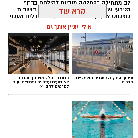
לב מתחילה בהחלטה מודעת להילחם בדחף
הטבעי שלנו לייפות את העבר ולחפש תשובות
קרא עוד
שפשוט אינן קיימות. הוא מציע ארגז כלים מעשי
שיעזור לנו, בהדרגה, להשתחרר מהכאב ולהמשיך
אולי יעניין אותך גם
הלאה.
הלב שלנו אולי נשבר לפעמים, אבל אנחנו לא
חייבים להישבר יחד איתו.
מערכת האתר / 09:04 23.07.26
תיקון והתקנה שערים חשמליים
פנתרה -חלל משותף ומרכז
בדרום
לאירועים עסקיים ופרטיים ועוד
לפרטים לחצו >>
תגים:
טד