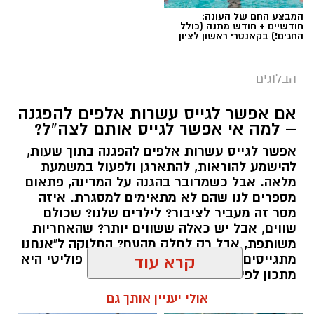
המבצע החם של העונה:
חודשיים + חודש מתנה (כולל
החגים!) בקאנטרי ראשון לציון
הבלוגים
אם אפשר לגייס עשרות אלפים להפגנה
– למה אי אפשר לגייס אותם לצה"ל?
אפשר לגייס עשרות אלפים להפגנה בתוך שעות,
יש לכם מידע חשוב שטרם נחשף? צילומים מאירוע
להישמע להוראות, להתארגן ולפעול במשמעת
מלאה. אבל כשמדובר בהגנה על המדינה, פתאום
חדשותי? מצאתם טעות בכתבה? נשמח שתשתפו
מספרים לנו שהם לא מתאימים למסגרת. איזה
אותנו
מסר זה מעביר לציבור? לילדים שלנו? שכולם
שווים, אבל יש כאלה ששווים יותר? שהאחריות
משותפת, אבל רק לחלק מהעם? החלוקה ל"אנחנו
מתגייסים" ו"הם לא" היא לא רק ויכוח פוליטי היא
קרא עוד
מתכון לפילוג שמפורר אותנו מבפנים.
אולי יעניין אותך גם
אלדה נתנאל / 16:46 24.06.26