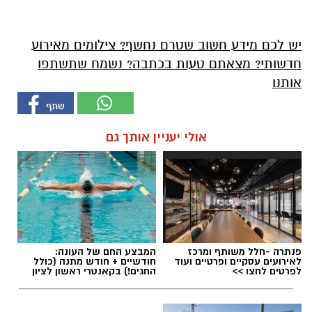
יש לכם מידע חשוב שטרם נחשף? צילומים מאירוע
חדשותי? מצאתם טעות בכתבה? נשמח שתשתפו
אותנו
אולי יעניין אותך גם
פנתרה -חלל משותף ומרכז
המבצע החם של העונה:
לאירועים עסקיים ופרטיים ועוד
חודשיים + חודש מתנה (כולל
לפרטים לחצו >>
החגים!) בקאנטרי ראשון לציון