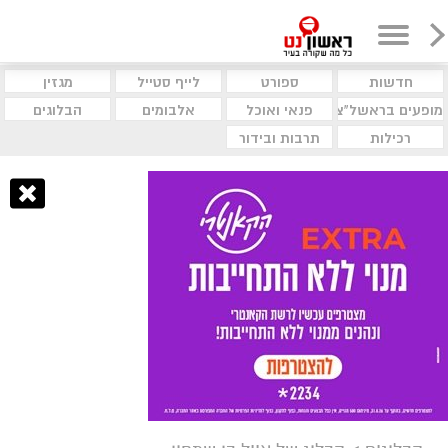
חדשות
ספורט
לייף סטייל
מגזין
מופעים בראשל"צ
פנאי ואוכל
אלבומים
הבלוגים
רכילות
תרבות ובידור